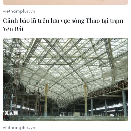
28/08/2024 04:18
vietnamplus.vn
Cảnh báo lũ trên lưu vực sông Thao tại trạm
Yên Bái
Xem thêm
CƠ QUAN CHỦ QUẢN: THÔNG TẤN XÃ VIỆT NAM
Tổng Biên tập: TRẦN TIẾN DUẨN
Phó Tổng Biên tập: NGUYỄN THỊ TÁM, KHÚC THANH
THỦY
Sở hữu trí tuệ
Quy định sử dụng
vietnamplus.vn