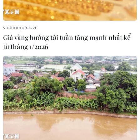
Novak Djokovic thành cựu vô địch
31/08/2024 04:48
vietnamplus.vn
Giá vàng hướng tới tuần tăng mạnh nhất kể
'Địa chấn' tại US Open 2024: Carlos
từ tháng 1/2026
Alcaraz bị loại ở vòng 2
30/08/2024 05:40
US Open 2024: Djokovic thắng chóng
vánh, thêm nhiều hạt giống bị loại
29/08/2024 04:21
Hàng loạt tay vợt hạt giống bị loại
ngay từ vòng 1 US Open 2024