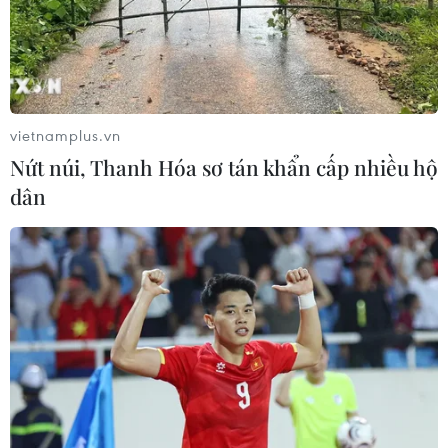
vietnamplus.vn
Nứt núi, Thanh Hóa sơ tán khẩn cấp nhiều hộ
dân
TIN CÙNG CHUYÊN MỤC
"Địa chấn' ở Roland Garros 2026: Tay
vợt số 1 thế giới bị loại từ vòng 2
29/05/2026 03:26