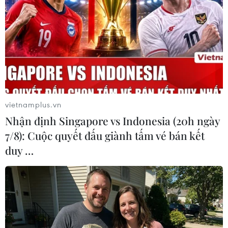
Open 2022 và thiết lập kỷ lục giành 21 danh hiệu Grand
Slam trong sự nghiệp.
vietnamplus.vn
Nhận định Singapore vs Indonesia (20h ngày
7/8): Cuộc quyết đấu giành tấm vé bán kết
duy …
Cận cảnh Nadal ngược dòng kịch
tính, lên ngôi Australian Open