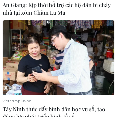
An Giang: Kịp thời hỗ trợ các hộ dân bị cháy
06/09/2025 01:55
nhà tại xóm Chăm La Ma
US Open 2025: Djokovic đại chiến
Alcaraz, 'địa chấn' ở đơn nữ
04/09/2025 04:59
Vô địch Cincinnati Open, Alcaraz
ngay lập tức bước vào đánh đôi ở US
Open
19/08/2025 08:34
vietnamplus.vn
Iga Swiatek lần đầu vô địch
Tây Ninh thúc đẩy bình dân học vụ số, tạo
Wimbledon, tái hiện kỳ tích của 114
động lực phát triển kinh tế số
năm trước