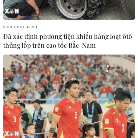
vietnamplus.vn
Đã xác định phương tiện khiến hàng loạt ôtô
thủng lốp trên cao tốc Bắc-Nam
Tay vợt Novak Djokovic có khả năng sẽ bị
cấm nhập cảnh vào Mỹ
12/02/2022 03:38
Ban tổ chức giải khẳng định chỉ những trường hợp có
xác nhận đã tiêm đủ 2 mũi vaccine ngừa COVID-19 mới
có thể thi đấu tại Indian Wells 2022 và Novak Djokovic
không thuộc diện miễn trừ tiêm chủng.