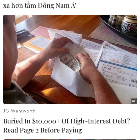
xa hơn tầm Đông Nam Á'
Ở lần cầm giao bóng sau đó, tay vợt người Mỹ
đã không bỏ lỡ cơ hội để kết thúc trận đấu với tỷ
số 7-5, qua đó lên ngôi vô địch trên sân nhà tại
Indian Wells Masters với kết quả 6-3 và 7-6./.
(Vietnam+)
JG Wentworth
Buried In $10,000+ Of High-Interest Debt?
Read Page 2 Before Paying