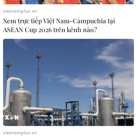
vietnamplus.vn
Xem trực tiếp Việt Nam-Campuchia tại
ASEAN Cup 2026 trên kênh nào?
Novak Djokovic đánh mất ngôi vị số 1 thế
giới vào tay Medvedev
25/02/2022 04:16
Novak Djokovic đã mất ngôi số 1 thế giới vào tay Daniil
Medvedev sau khi thua sốc đối thủ hạng 123 thế giới Jiri
Vesely ở tứ kết ATP Dubai Championships.
vietnamplus.vn