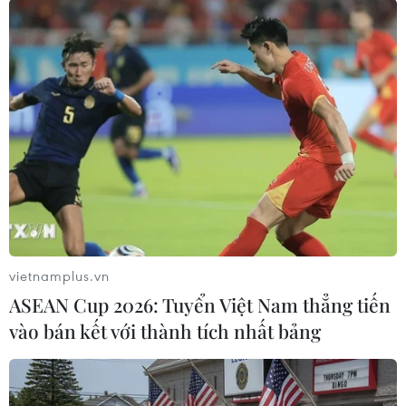
#Indian Wells Masters
#Rafael Nadal
#Taylor Harry Fritz
#Cơn địa chấn
#Thắng sốc
Mỹ
Theo dõi VietnamPlus
vietnamplus.vn
ASEAN Cup 2026: Tuyển Việt Nam thẳng tiến
vào bán kết với thành tích nhất bảng
TIN LIÊN QUAN