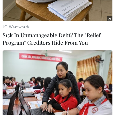
JG Wentworth
$15k In Unmanageable Debt? The "Relief
Program" Creditors Hide From You
Nadal bại trận ở chung kết Indian Wells Masters. (Nguồn: AP)
Tay vợt người Mỹ Taylor Harry Fritz đã tạo nên
"cơn địa chấn" tại Indian Wells Masters 2022
khi giành chiến thắng trước Rafael Nadal ở
chung kết.
Taylor Harry Fritz đã vượt qua "ông vua sân đất
nện" sau hai set với tỷ số 6-3 và 7-6 để bước lên