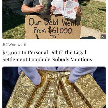
30/01/2022 14:25
Rafael Nadal đã trở thành nhà vô địch Australian Open
2022 và là tay vợt nam đầu tiên giành 21 danh hiệu
Grand Slam sau khi thằng ngược kịch tính 2-6 6-7, 6-4,
6-4 và 7-5 trước Medvedev ở chung kết.
JG Wentworth
$25,000 In Personal Debt? The Legal
Settlement Loophole Nobody Mentions