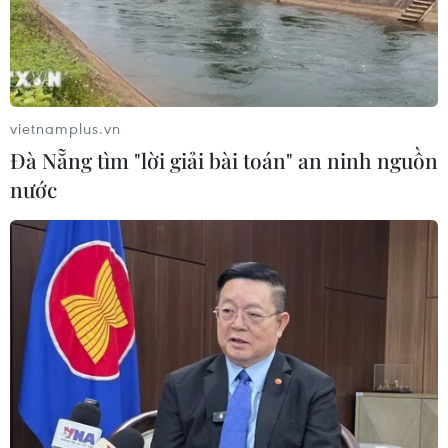
Lịch thi đấu ASEAN Cup 2026 ngày
7/8: Việt Nam hướng đến ngôi đầu
07/08/2026 00:07
vietnamplus.vn
Đà Nẵng tìm "lời giải bài toán" an ninh nguồn
Công Phượng gặp thử thách lớn
nước
trong ngày tái xuất V-League 2026/27
06/08/2026 11:49
Nhận định Việt Nam vs
Campuchia: Vì sao thầy trò HLV Kim
Sang-sik cần giành ngôi đầu bảng?
06/08/2026 11:05