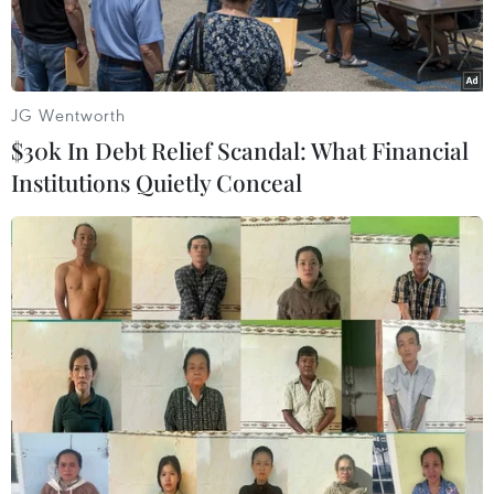
JG Wentworth
$30k In Debt Relief Scandal: What Financial
Institutions Quietly Conceal
Real Madrid có chiến thắng đầu tại Champions League 2025-
26. (Nguồn: Getty Images)
Real Madrid dù phải gặp không ít khó khăn và
thi đấu thiếu song vẫn có được chiến thắng
ngược dòng 2-1 trước Marseille ở lượt trận ra
quân vòng phân hạng Champions League mùa