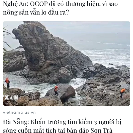
Nghệ An: OCOP đã có thương hiệu, vì sao
thưởng 2 tỷ đồng sau thắng lợi trước
nông sản vẫn lo đầu ra?
Indonesia
04/08/2026 04:16
Tuyển thủ Indonesia cúi đầu thành
khẩn xin lỗi người hâm mộ xứ vạn
đảo
04/08/2026 03:17
ASEAN Cup 2026: "Chìa khóa" giúp
tuyển Việt Nam quật ngã Indonesia
04/08/2026 03:05
vietnamplus.vn
Đà Nẵng: Khẩn trương tìm kiếm 3 người bị
ASEAN Cup 2026: Đội tuyển Việt
sóng cuốn mất tích tại bán đảo Sơn Trà