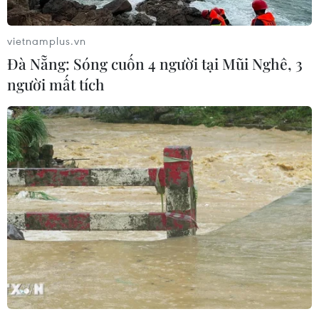
vietnamplus.vn
Đà Nẵng: Sóng cuốn 4 người tại Mũi Nghê, 3
người mất tích