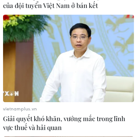
của đội tuyển Việt Nam ở bán kết
29/08/2025 03:40
Paris Saint-Germain, Real Madrid, Bayern và nhiều "ông
lớn" khác sẽ sớm phải đối đầu nhau ngay từ vòng phân
hạng để tranh vé thẳng tiến vào vòng knock-out
Champions League mùa này.
vietnamplus.vn
Giải quyết khó khăn, vướng mắc trong lĩnh
vực thuế và hải quan