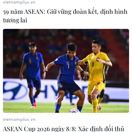
vietnamplus.vn
59 năm ASEAN: Giữ vững đoàn kết, định hình
tương lai
TIN LIÊN QUAN
Hàng loạt trận "đại chiến" được chờ đợi ở
vietnamplus.vn
ASEAN Cup 2026 ngày 8/8: Xác định đối thủ
Champions League