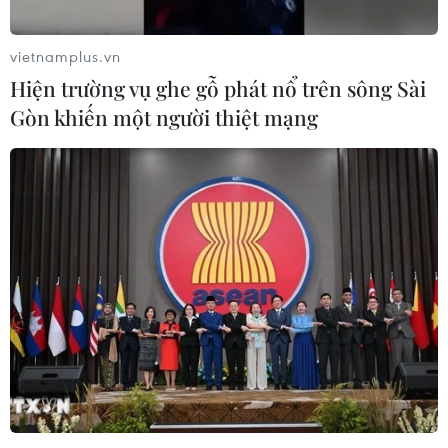
vietnamplus.vn
Hiện trường vụ ghe gỗ phát nổ trên sông Sài
Gòn khiến một người thiệt mạng
#Champions League
#Real Madrid
#Kylian Mbappe
#Cristiano Ronaldo
#Kỷ lục
Tây Ban Nha
Theo dõi VietnamPlus