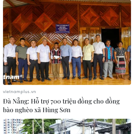
Xác định xong 36 đội bóng tham dự vòng
phân hạng Champions League 2025-26
28/08/2025 02:53
Qarabağ, Pafos, Bodø/Glimt, Kairat, Copenhagen,
Benfica và Club Brugge là những đội bóng đã vượt qua
vòng loại để góp mặt ở sân chơi danh giá nhất châu
Âu.
vietnamplus.vn
Đà Nẵng: Hỗ trợ 700 triệu đồng cho đồng
bào nghèo xã Hùng Sơn