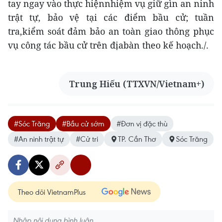
tay ngay vào thực hiệnnhiệm vụ giữ gìn an ninh
trật tự, bảo vệ tại các điểm bầu cử; tuần
tra,kiểm soát đảm bảo an toàn giao thông phục
vụ công tác bầu cử trên địabàn theo kế hoạch./.
Trung Hiếu (TTXVN/Vietnam+)
#Sóc Trăng
#Bầu cử sớm
#Đơn vị đặc thù
#An ninh trật tự
#Cử tri
TP. Cần Thơ
Sóc Trăng
Theo dõi VietnamPlus