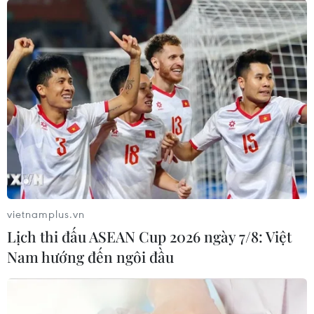
Hiện nay tình trạng phương tiện
hết tiền trong tài khoản thu phí
điện tử không dừng (ETC) lưu
thông trên các tuyến cao tốc vẫn
còn tiếp diễn.
(Vietnam+)
vietnamplus.vn
Lịch thi đấu ASEAN Cup 2026 ngày 7/8: Việt
Nam hướng đến ngôi đầu