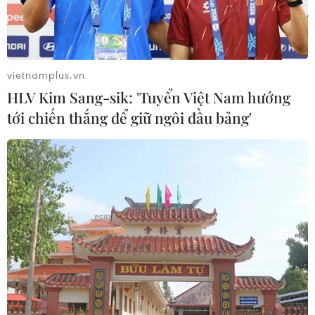
tổng số ôtô cả nước. Nhưng còn khoảng 4 triệu người
chưa chuyển sang tài khoản giao thông.
vietnamplus.vn
HLV Kim Sang-sik: 'Tuyển Việt Nam hướng
tới chiến thắng để giữ ngôi đầu bảng'
Còn hơn 123.000 xe hết tiền tài khoản thu
phí vẫn đi vào các tuyến cao tốc