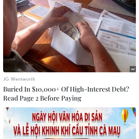
khoản VETC, đảm bảo cho việc kết nối giữa tài
khoản giao thông với tài khoản thanh toán. Mặt
khác, VETC vẫn đang tiếp tục giải bài toán kỹ
thuật để việc kết nối được thuận lợi, không gián
đoạn,” ông Thắng chia sẻ.
JG Wentworth
Buried In $10,000+ Of High-Interest Debt?
Read Page 2 Before Paying
Tài khoản giao thông sẽ mở ra khả năng thanh toán được nhiều
dịch vụ. (Ảnh: PV/Vietnam+)
Theo bà Nguyễn Thị Ngọc Trang, Phó Tổng
Giám đốc Công ty cổ phần Giao thông số Việt