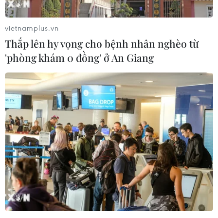
12/04/2025 01:38
Hiện nay tình trạng phương tiện hết tiền trong tài khoản
vietnamplus.vn
thu phí điện tử không dừng (ETC) lưu thông trên các
Thắp lên hy vọng cho bệnh nhân nghèo từ
tuyến cao tốc vẫn còn tiếp diễn.
'phòng khám 0 đồng' ở An Giang