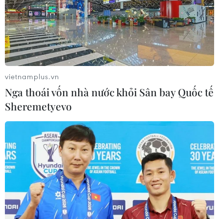
vietnamplus.vn
Nga thoái vốn nhà nước khỏi Sân bay Quốc tế
Sheremetyevo
Lý giải việc chuyển đổi tài khoản thu phí
sang tài khoản giao thông trước 1/10
12/08/2025 12:01
Thông tin từ Cục Đường bộ Việt Nam, cả nước có 6,3
triệu xe sử dụng dịch vụ thu phí ETC, chiếm gần 100%