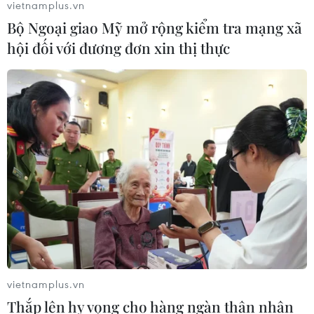
vietnamplus.vn
Sân bay Nội Bài chính thức thu phí không
Bộ Ngoại giao Mỹ mở rộng kiểm tra mạng xã
dừng tất cả các làn ôtô ra, vào
hội đối với đương đơn xin thị thực
20/12/2024 04:27
Cảng Hàng không Quốc tế Nội Bài đã chính thức triển
khai tất cả các làn thu phí tự động không dừng đối với
các phương tiện ôtô ra, vào tại hai nhà ga của Sân bay
Nội Bài.
vietnamplus.vn
Thắp lên hy vọng cho hàng ngàn thân nhân