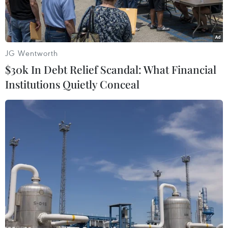
JG Wentworth
$30k In Debt Relief Scandal: What Financial
Institutions Quietly Conceal
Phương tiện lưu thông qua một trạm thu phí điện tử không
dừng. (Ảnh: Việt Hùng/Vietnam+)
Từ ngày 1/10/2025, chủ phương tiện phải thực
hiện chuyển đổi tài khoản thu phí sang tài
khoản giao thông kết nối phương tiện thanh
toán.
Theo đại diện cơ quan quản lý Nhà nước và nhà