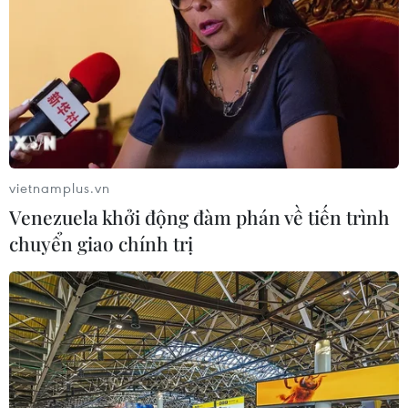
Hơn 50.000 giao dịch thu phí 5 tuyến cao tốc
Bắc-Nam trong một ngày
Hệ thống thu phí 5 tuyến cao tốc Bắc-Nam vận
hành ổn định, thông suốt
Từ ngày 1/10: Lái xe cần có tài khoản giao
thông để qua trạm thu phí
vietnamplus.vn
Tài khoản giao thông sẽ mở ra khả năng thanh
Venezuela khởi động đàm phán về tiến trình
toán được nhiều dịch vụ
chuyển giao chính trị
TIN LIÊN QUAN