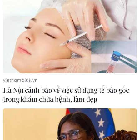
#tài khoản giao thông
#thu phí không dừng
#trạm thu phí
#thanh toán điện tử
#liên kết thanh toán
Theo dõi VietnamPlus
vietnamplus.vn
Hà Nội cảnh báo về việc sử dụng tế bào gốc
trong khám chữa bệnh, làm đẹp
Thu phí không dừng
Hàng loạt tồn tại và lỗi kỹ thuật thu phí tại 5 Dự
án cao tốc Bắc-Nam