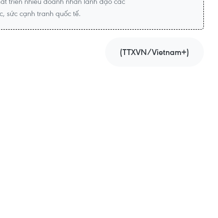
hát triển nhiều doanh nhân lãnh đạo các
c, sức cạnh tranh quốc tế.
(TTXVN/Vietnam+)