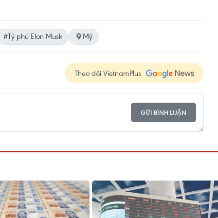
#Tỷ phú Elon Musk
Mỹ
Theo dõi VietnamPlus
GỬI BÌNH LUẬN