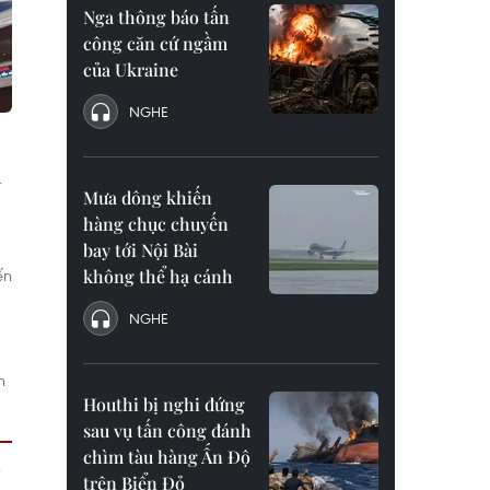
Nga thông báo tấn
công căn cứ ngầm
của Ukraine
NGHE
n
Mưa dông khiến
hàng chục chuyến
bay tới Nội Bài
ến
không thể hạ cánh
NGHE
n
Houthi bị nghi đứng
sau vụ tấn công đánh
chìm tàu hàng Ấn Độ
trên Biển Đỏ