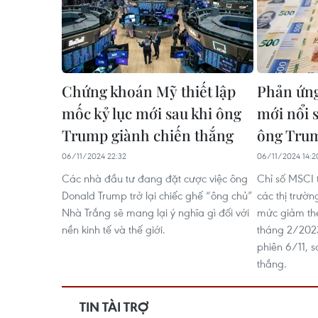
Chứng khoán Mỹ thiết lập
Phản ứng
mốc kỷ lục mới sau khi ông
mới nổi 
Trump giành chiến thắng
ông Tru
06/11/2024 22:32
06/11/2024 14:2
Các nhà đầu tư đang đặt cược việc ông
Chỉ số MSCI t
Donald Trump trở lại chiếc ghế “ông chủ”
các thị trườn
Nhà Trắng sẽ mang lại ý nghĩa gì đối với
mức giảm th
nền kinh tế và thế giới.
tháng 2/2023
phiên 6/11, 
thắng.