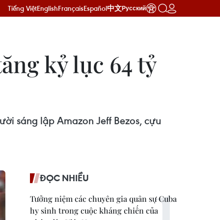
Tiếng Việt
English
Français
Español
中文
Русский
tăng kỷ lục 64 tỷ
người sáng lập Amazon Jeff Bezos, cựu
ĐỌC NHIỀU
Tưởng niệm các chuyên gia quân sự Cuba
hy sinh trong cuộc kháng chiến của