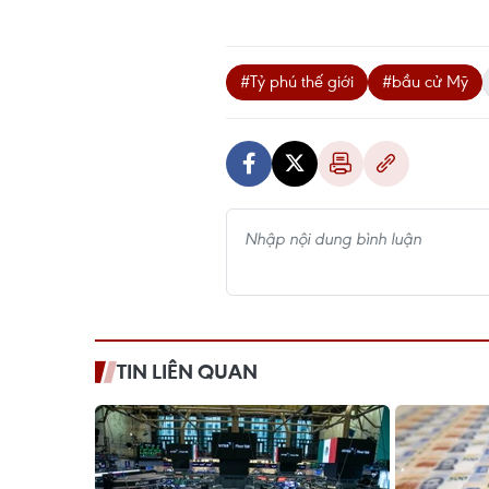
#Tỷ phú thế giới
#bầu cử Mỹ
TIN LIÊN QUAN