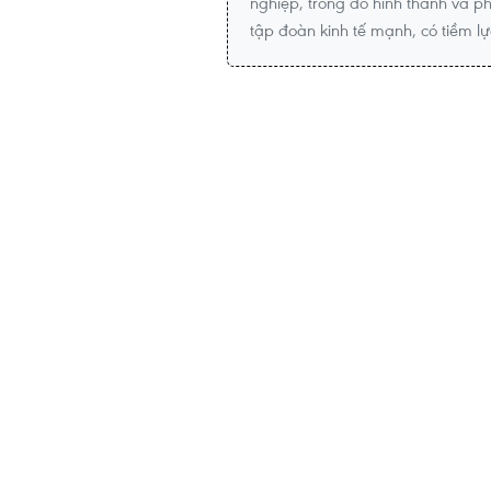
nghiệp, trong đó hình thành và p
tập đoàn kinh tế mạnh, có tiềm lự