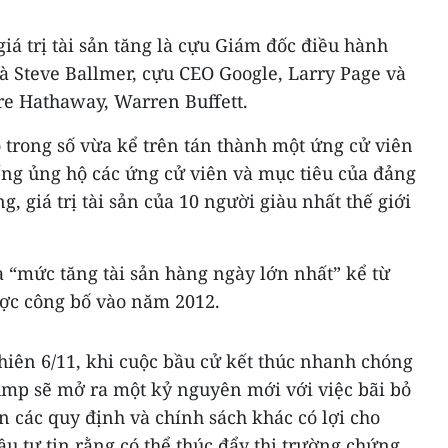
á trị tài sản tăng là cựu Giám đốc điều hành
 và Steve Ballmer, cựu CEO Google, Larry Page và
re Hathaway, Warren Buffett.
 trong số vừa kể trên tán thành một ứng cử viên
ếng ủng hộ các ứng cử viên và mục tiêu của đảng
, giá trị tài sản của 10 người giàu nhất thế giới
 “mức tăng tài sản hàng ngày lớn nhất” kể từ
ược công bố vào năm 2012.
hiên 6/11, khi cuộc bầu cử kết thúc nhanh chóng
ump sẽ mở ra một kỷ nguyên mới với việc bãi bỏ
 các quy định và chính sách khác có lợi cho
 tư tin rằng có thể thúc đẩy thị trường chứng