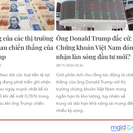
 của các thị trường
Ông Donald Trump đắc cử:
sau chiến thắng của
Chứng khoán Việt Nam đó
mp
nhận làn sóng đầu tư mới?
0
08/11/2024 03:24
heo dõi các loại tiền tệ tại
Giới phân tích cho rằng tác động từ chi
g đang phát triển ghi nhận
thắng của ông Donald Trump với thị
eo ngày mạnh nhất kể từ
trường chứng khoán Việt Nam trong
 khi để mất 0,76% trong
ngắn hạn là khó lường, tuy nhiên về
sau khi ông Trump chiến
trung và dài hạn khả năng sẽ mang đế
nhiều kỳ vọng.