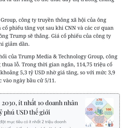
roup, công ty truyền thông xã hội của ông
 cổ phiếu tăng vọt sau khi CNN và các cơ quan
ông Trump sẽ thắng. Giá cổ phiếu của công ty
hi giảm dần.
phối của Trump Media & Technology Group, công
g thua lỗ. Trong thời gian ngắn, 114,75 triệu cổ
 khoảng 5,3 tỷ USD nhờ giá tăng, so với mức 3,9
c vào ngày bầu cử 5/11.
2030, ít nhất 10 doanh nhân
tỷ phú USD thế giới
t mục tiêu có ít nhất 2 triệu doanh