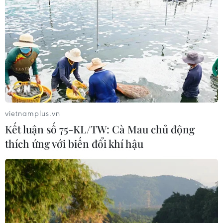
Bãi bỏ một số văn bản quy phạm
pháp luật không còn phù hợp
06/08/2026 09:59
Khởi tố người đi bộ gây tai nạn chết
người trên quốc lộ ở Quảng Trị
vietnamplus.vn
06/08/2026 09:44
Kết luận số 75-KL/TW: Cà Mau chủ động
thích ứng với biến đổi khí hậu
Khởi tố Chủ tịch Hội đồng quản trị,
Giám đốc Công ty cổ phần Mekolor
06/08/2026 09:06