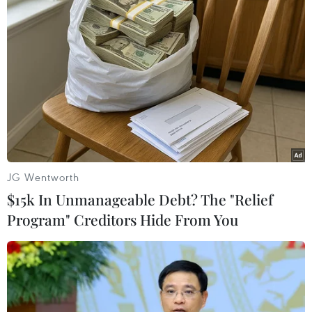
JG Wentworth
$15k In Unmanageable Debt? The "Relief
Program" Creditors Hide From You
#Cục Quản lý thị trường tỉnh Tây Ninh
#xử phạt vi phạm hành chính
#tiêu hủy số lô hàng hóa vi phạm
#hàng hóa nhập lậu không có hóa đơn
#Tây Ninh