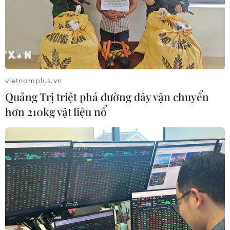
vietnamplus.vn
Quảng Trị triệt phá đường dây vận chuyển
hơn 210kg vật liệu nổ
TIN CÙNG CHUYÊN MỤC
Khởi tố 19 đối tượng cướp