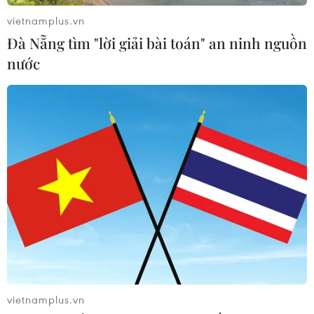
05/08/2026 09:58
vietnamplus.vn
Đà Nẵng tìm "lời giải bài toán" an ninh nguồn
nước
Hà Nội xét xử ổ nhóm 50 đối tượng tổ
chức sử dụng ma túy trong quán
karaoke
05/08/2026 09:38
Xem thêm
CƠ QUAN CHỦ QUẢN: THÔNG TẤN XÃ VIỆT NAM
vietnamplus.vn
Tổng Biên tập: TRẦN TIẾN DUẨN