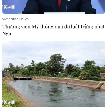
xâm phạm sở hữu trí tuệ diễn biến
phức tạp
05/08/2026 13:44
vietnamplus.vn
Thượng viện Mỹ thông qua dự luật trừng phạt
24 năm tù cho đôi vợ chồng tổ chức
Nga
“bay lắc” trong quán karaoke
05/08/2026 13:41
Lập kênh TikTok khởi nghiệp, lừa
đảo chiếm đoạt 15 tỷ đồng
05/08/2026 11:36
Đắk Lắk: Án phạt nghiêm minh với
đối tượng phá hoại đoàn kết dân tộc