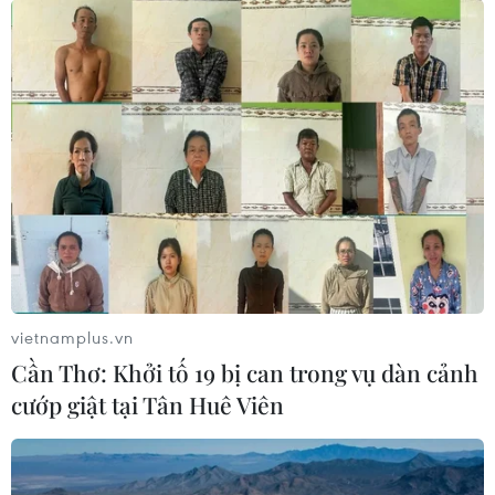
vietnamplus.vn
Cần Thơ: Khởi tố 19 bị can trong vụ dàn cảnh
cướp giật tại Tân Huê Viên