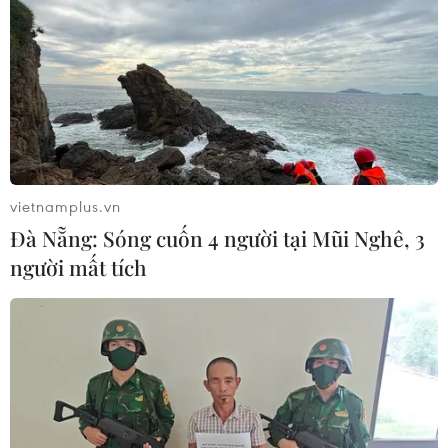
vietnamplus.vn
Đà Nẵng: Sóng cuốn 4 người tại Mũi Nghê, 3
người mất tích