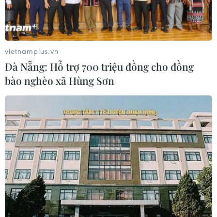
vietnamplus.vn
Đà Nẵng: Hỗ trợ 700 triệu đồng cho đồng
bào nghèo xã Hùng Sơn
Quảng Bình ngăn chặn vụ vận chuyển gần
2.000 đơn vị sản phẩm hàng nhập lậu
27/12/2023 13:33
Quản lý thị trường Quảng Bình đã thanh, kiểm tra gần
770 vụ; phát hiện và xử lý hơn 520 vụ vi phạm trong
năm 2023.
Tổng số tiền xử phạt, bán hàng tịch thu, giá trị tang vật