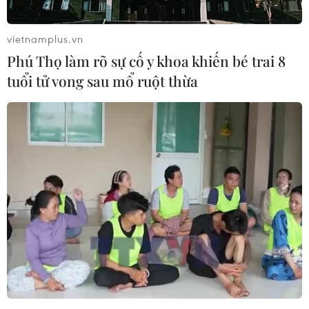
vi phạm là hơn 12 tỷ đồng.
vietnamplus.vn
Phú Thọ làm rõ sự cố y khoa khiến bé trai 8
tuổi tử vong sau mổ ruột thừa
Lào Cai: Bắt giữ, tiêu hủy gần 1 tấn cá tầm
chết nhập lậu qua biên giới