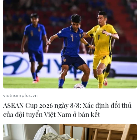
định thị trường, bảo vệ quyền lợi hợp pháp,
chính đáng của các cá nhân, tổ chức kinh doanh
và người tiêu dùng trên địa bàn./.
Phú Yên bắt xe tải chở hơn
1.900 chai rượu ngoại
nhập lậu
Trung tá Lê Đức Thọ, Phó Trưởng
phòng Cảnh sát Kinh tế Công an
tỉnh Phú Yên, cho biết đây là vụ
vận chuyển hàng lậu có trị giá lớn
vietnamplus.vn
nhất từ trước đến nay được phát
ASEAN Cup 2026 ngày 8/8: Xác định đối thủ
hiện, bắt giữ trên địa bàn.
của đội tuyển Việt Nam ở bán kết
(TTXVN/Vietnam+)