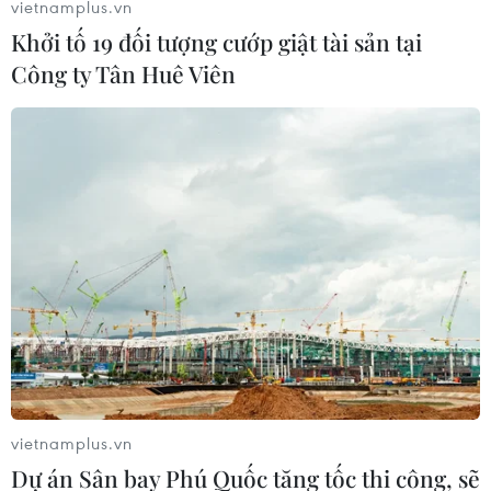
vietnamplus.vn
24/12/2023 11:46
Khởi tố 19 đối tượng cướp giật tài sản tại
Ba đối tượng bị bắt quả tang khai nhận được một ông
Công ty Tân Huê Viên
chủ người Trung Quốc thuê vận chuyển khoảng 1.000kg
cá tầm đã chết từ bên kia bên biên giới vào nội địa Việt
Nam với giá 5 triệu đồng.
vietnamplus.vn
Dự án Sân bay Phú Quốc tăng tốc thi công, sẽ