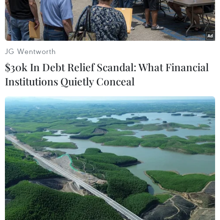
triệu đồng.
JG Wentworth
$30k In Debt Relief Scandal: What Financial
Institutions Quietly Conceal
Khen thưởng các cá nhân có thành tích. (Ảnh: Minh
Phú/TTXVN)
Chiều 29/2, Phó Cục trưởng Cục Quản lý thị
trường tỉnh Tây Ninh Hồng Văn Hoàng cho biết