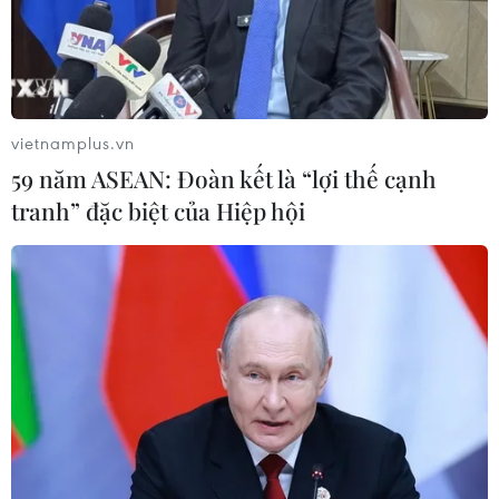
Cảnh báo thủ đoạn lừa đảo đưa lao
động thời vụ sang Hàn Quốc
06/08/2026 04:11
vietnamplus.vn
24 năm tù cho 2 vợ chồng tổ
59 năm ASEAN: Đoàn kết là “lợi thế cạnh
chức “bay lắc” tại Hà Nội
tranh” đặc biệt của Hiệp hội
06/08/2026 03:46
Khởi tố thêm 6 đối tượng vụ lập
khống hồ sơ bảo hiểm y tế ở Đắk Lắk
05/08/2026 14:55
Vận chuyển quá cảnh hàng giả và