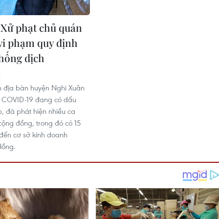
 Xử phạt chủ quán
vi phạm quy định
hống dịch
2
ên địa bàn huyện Nghi Xuân
ch COVID-19 đang có dấu
p, đã phát hiện nhiều ca
cộng đồng, trong đó có 15
 đến cơ sở kinh doanh
Hồng.