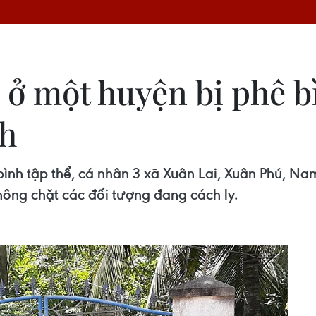
ở một huyện bị phê bì
ch
nh tập thể, cá nhân 3 xã Xuân Lai, Xuân Phú, Na
hông chặt các đối tượng đang cách ly.