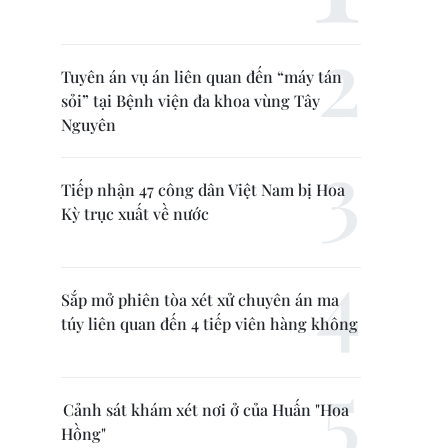
Tuyên án vụ án liên quan đến “máy tán
sỏi” tại Bệnh viện đa khoa vùng Tây
Nguyên
Tiếp nhận 47 công dân Việt Nam bị Hoa
Kỳ trục xuất về nước
Sắp mở phiên tòa xét xử chuyên án ma
túy liên quan đến 4 tiếp viên hàng không
Cảnh sát khám xét nơi ở của Huấn "Hoa
Hồng"