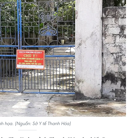
h họa. (Nguồn: Sở Y tế Thanh Hóa)