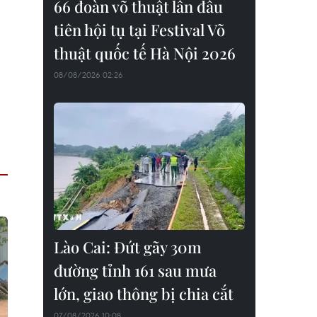
66 đoàn võ thuật lần đầu
tiên hội tụ tại Festival Võ
thuật quốc tế Hà Nội 2026
08/08/2026 02:26
Lào Cai: Đứt gãy 30m
đường tỉnh 161 sau mưa
lớn, giao thông bị chia cắt
07/08/2026 10:08