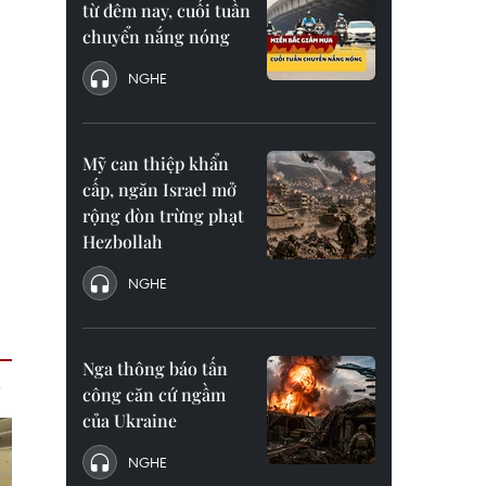
từ đêm nay, cuối tuần
chuyển nắng nóng
NGHE
Mỹ can thiệp khẩn
cấp, ngăn Israel mở
rộng đòn trừng phạt
Hezbollah
NGHE
Nga thông báo tấn
công căn cứ ngầm
của Ukraine
NGHE