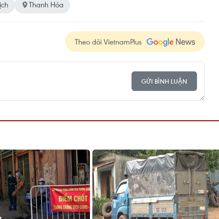
ịch
Thanh Hóa
Theo dõi VietnamPlus
GỬI BÌNH LUẬN