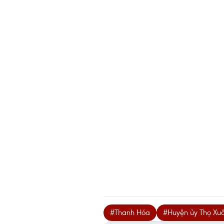
#Thanh Hóa
#Huyện ủy Thọ Xu