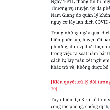
Ngày 16/11, thông tin từ h
Thường vụ Huyện ủy đã phê 
Nam Giang do quản lý không
nguy cơ lây lan dịch COVID
Trong những ngày qua, dịc
biến phức tạp, huyện đã ba
phương, đơn vị thực hiện n
trong việc rà soát nắm bắt 
cách ly, lấy mẫu xét nghiệm
khác trở về, không được bỏ s
[Kiên quyết xử lý đối tượ
19]
Tuy nhiên, tại 3 xã kể trên
công tác phòng, chống dịch,