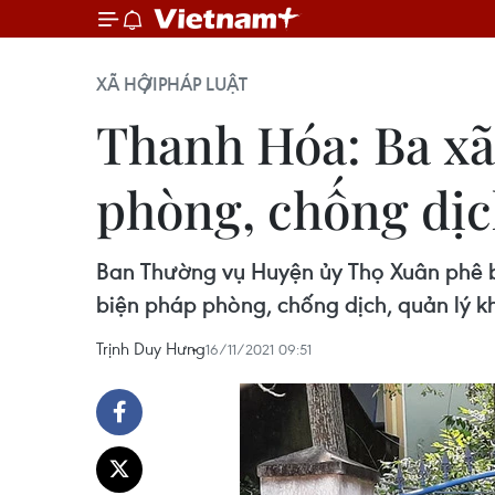
XÃ HỘI
PHÁP LUẬT
Thanh Hóa: Ba xã 
phòng, chống dị
Ban Thường vụ Huyện ủy Thọ Xuân phê bì
biện pháp phòng, chống dịch, quản lý k
Trịnh Duy Hưng
16/11/2021 09:51