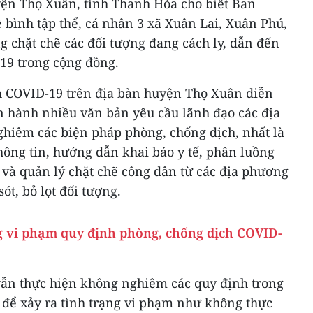
uyện Thọ Xuân, tỉnh Thanh Hóa cho biết Ban
bình tập thể, cá nhân 3 xã Xuân Lai, Xuân Phú,
 chặt chẽ các đối tượng đang cách ly, dẫn đến
-19 trong cộng đồng.
h COVID-19 trên địa bàn huyện Thọ Xuân diễn
n hành nhiều văn bản yêu cầu lãnh đạo các địa
ghiêm các biện pháp phòng, chống dịch, nhất là
thông tin, hướng dẫn khai báo y tế, phân luồng
 và quản lý chặt chẽ công dân từ các địa phương
ót, bỏ lọt đối tượng.
ng vi phạm quy định phòng, chống dịch COVID-
 vẫn thực hiện không nghiêm các quy định trong
 để xảy ra tình trạng vi phạm như không thực