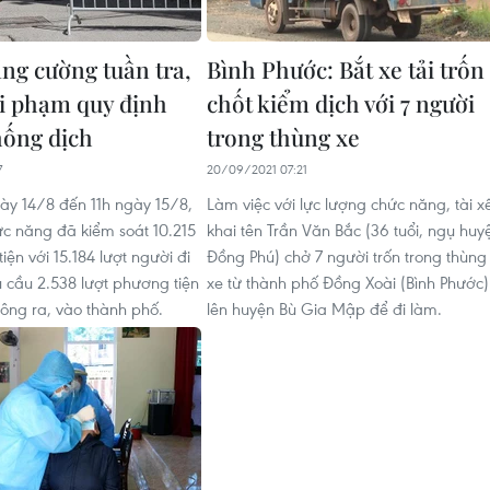
ăng cường tuần tra,
Bình Phước: Bắt xe tải trốn
vi phạm quy định
chốt kiểm dịch với 7 người
ống dịch
trong thùng xe
7
20/09/2021 07:21
gày 14/8 đến 11h ngày 15/8,
Làm việc với lực lượng chức năng, tài x
ức năng đã kiểm soát 10.215
khai tên Trần Văn Bắc (36 tuổi, ngụ huy
iện với 15.184 lượt người đi
Đồng Phú) chở 7 người trốn trong thùng
u cầu 2.538 lượt phương tiện
xe từ thành phố Đồng Xoài (Bình Phước)
ông ra, vào thành phố.
lên huyện Bù Gia Mập để đi làm.