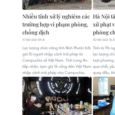
Nhiều tỉnh xử lý nghiêm các
Hà Nội t
trường hợp vi phạm phòng,
xử phạt 
chống dịch
phòng ch
11/08/2021 09:31
15/08/2021 10:2
Lực lượng chức năng tỉnh Bình Phước bắt
Tính từ 11h n
giữ 10 người nhập cảnh trái phép từ
lực lượng ch
Campuchia về Việt Nam. Tỉnh Long An
lượt phương t
tiếp nhận. tạm giữ 16 công dân Việt Nam
qua chốt; yê
nhập cảnh trái phép vào Campuchia.
quay đầu, kh