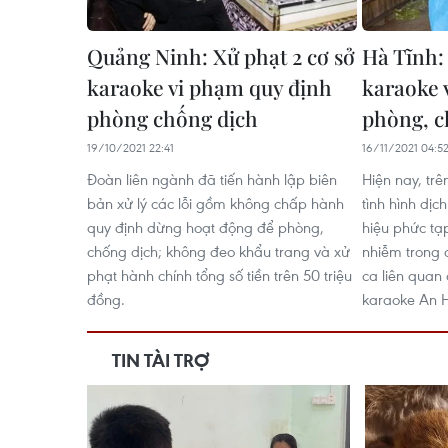
Quảng Ninh: Xử phạt 2 cơ sở
Hà Tĩnh:
karaoke vi phạm quy định​
karaoke 
phòng chống dịch
phòng, c
19/10/2021 22:41
16/11/2021 04:5
Đoàn liên ngành đã tiến hành lập biên
Hiện nay, tr
bản xử lý các lỗi gồm không chấp hành
tình hình dị
quy định dừng hoạt động để phòng,
hiệu phức tạ
chống dịch; không đeo khẩu trang và xử
nhiễm trong 
phạt hành chính tổng số tiền trên 50 triệu
ca liên quan
đồng.
karaoke An 