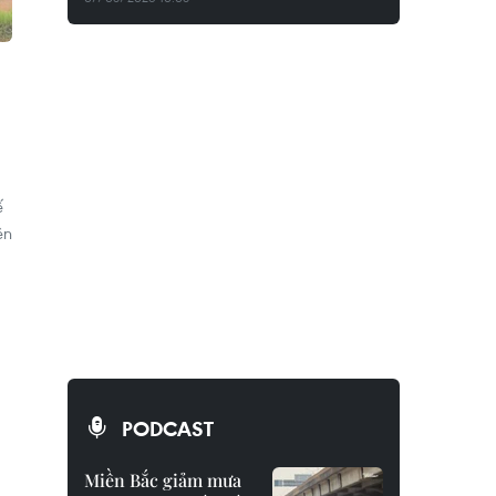
ế
ện
PODCAST
Miền Bắc giảm mưa