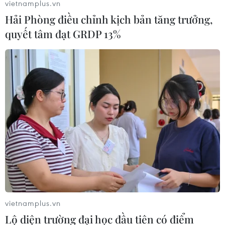
vietnamplus.vn
Hải Phòng điều chỉnh kịch bản tăng trưởng,
quyết tâm đạt GRDP 13%
Ông Kim Jong-un viếng Đài liệt sĩ
và Lăng Chủ tịch Hồ Chí Minh
02/03/2019 03:34
vietnamplus.vn
Sáng 2/3, nhà lãnh đạo Triều Tiên Kim Jong-un đã đến
Lộ diện trường đại học đầu tiên có điểm