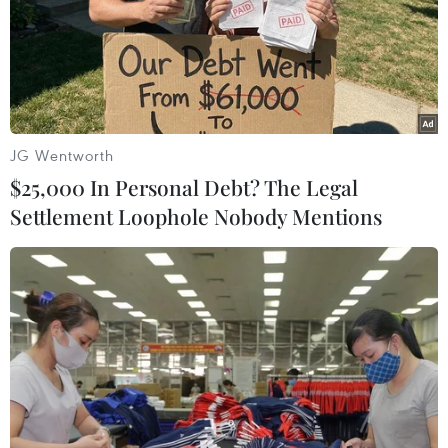
#Lăng Chủ tịch Hồ Chí Minh
Theo dõi VietnamPlus
JG Wentworth
$25,000 In Personal Debt? The Legal
Settlement Loophole Nobody Mentions
TIN LIÊN QUAN