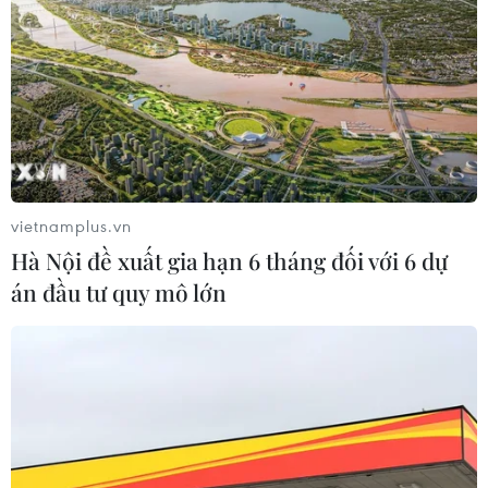
Mũi Nghê
09/08/2026 08:59
Ngành nào dẫn đầu số điểm của
Trường Đại học Khoa học Tự nhiên,
Đại học Quốc gia Hà Nội năm 2026?
09/08/2026 08:52
vietnamplus.vn
Hà Nội đề xuất gia hạn 6 tháng đối với 6 dự
Phát huy vai trò "đại sứ văn hóa, đất
án đầu tư quy mô lớn
nước và con người Việt Nam" của
kiều bào
09/08/2026 08:52
Hà Nội đề xuất gia hạn 6 tháng đối
với 6 dự án đầu tư quy mô lớn