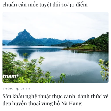
viếng Lăng Chủ tịch Hồ Chí Minh trước khi rời Hà Nội,
chuẩn cán mốc tuyệt đối 30/30 điểm
kết thúc chuyến công du tại Việt Nam.
vietnamplus.vn
Sân khấu nghệ thuật thực cảnh 'đánh thức' vẻ
Niềm vinh dự của những chiến sỹ
đẹp huyền thoại vùng hồ Nà Hang
canh giấc ngủ cho Người