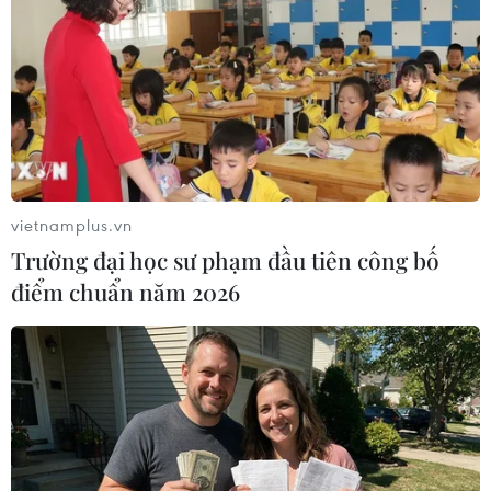
(TTXVN/Vietnam+)
vietnamplus.vn
Trường đại học sư phạm đầu tiên công bố
điểm chuẩn năm 2026
#Học viện Quân y
#Trường Đại học Y Hà Nội
#Chủ tịch Hồ Chí Minh
#Thi hài
#Hội đồng khoa học