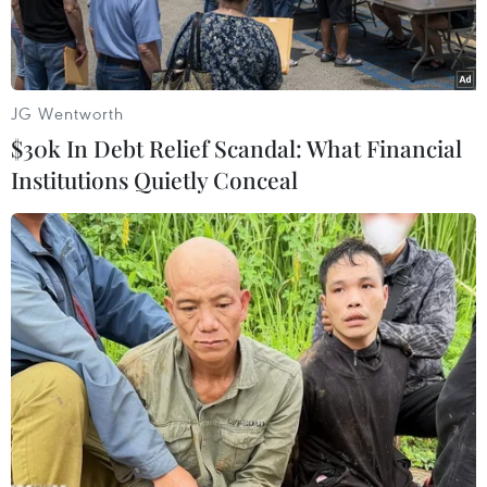
JG Wentworth
$30k In Debt Relief Scandal: What Financial
Institutions Quietly Conceal
Người dân vào Lăng viếng Bác. (Nguồn: TTXVN)
Thủ tướng Chính phủ quyết định thành lập Hội
đồng Khoa học y tế cấp Nhà nước kiểm tra,
đánh giá trạng thái thi hài Chủ tịch Hồ Chí
Minh.
Hội đồng Khoa học y tế cấp Nhà nước kiểm tra,
đánh giá trạng thái thi hài Chủ tịch Hồ Chí Minh