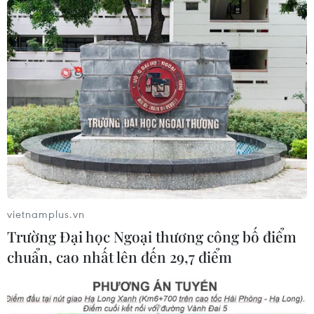
19/05/2019 11:42
'Vinh quang con đứng bên Người. Canh cho Bác ngủ
ngon giấc'' là tâm niệm của các cán bộ chiến sỹ Bộ Tư
lệnh bảo vệ Lăng Chủ tịch Hồ Chí Minh trong 50 năm
qua.
vietnamplus.vn
Trường Đại học Ngoại thương công bố điểm
chuẩn, cao nhất lên đến 29,7 điểm