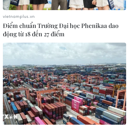
vietnamplus.vn
Điểm chuẩn Trường Đại học Phenikaa dao
động từ 18 đến 27 điểm
Tạm ngừng tổ chức lễ viếng Lăng Chủ tịch
Hồ Chí Minh đến hết 15/8
12/06/2018 06:04
Từ ngày 15/6 đến hết ngày 15/8, Lăng Chủ tịch Hồ Chí
Minh, Đài tưởng niệm các Anh hùng liệt sỹ tạm ngừng
tổ chức lễ viếng, lễ tưởng niệm để làm công tác bảo
dưỡng, tu bổ định kỳ năm 2018.