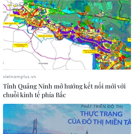
Hình ảnh Chủ tịch Quốc hội
Campuchia viếng Lăng Chủ tịch Hồ Chí
Minh
29/05/2019 02:01
Chủ tịch Quốc hội Vương quốc Campuchia Samdech
Heng Samrin và Phu nhân đến đặt vòng hoa, vào Lăng
viếng Chủ tịch Hồ Chí Minh và đặt vòng hoa tại Đài
vietnamplus.vn
tưởng niệm các Anh hùng liệt sỹ.
Tỉnh Quảng Ninh mở hướng kết nối mới với
chuỗi kinh tế phía Bắc