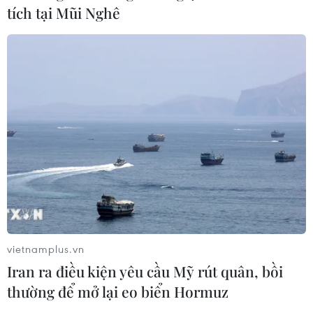
tích tại Mũi Nghê
TIN CÙNG CHUYÊN MỤC
Hà Nội: Lại xảy ra cháy nhà xưởng tại
phường Thanh Liệt
09/08/2026 10:24
Sơn La: Bắt hai đối tượng mua bán
ma túy, thu giữ hơn 3.500 viên hồng
vietnamplus.vn
phiến
Iran ra điều kiện yêu cầu Mỹ rút quân, bồi
09/08/2026 10:19
thường để mở lại eo biển Hormuz