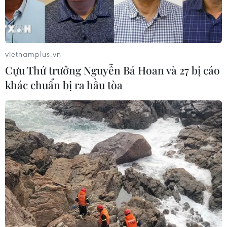
vietnamplus.vn
Cựu Thứ trưởng Nguyễn Bá Hoan và 27 bị cáo
khác chuẩn bị ra hầu tòa