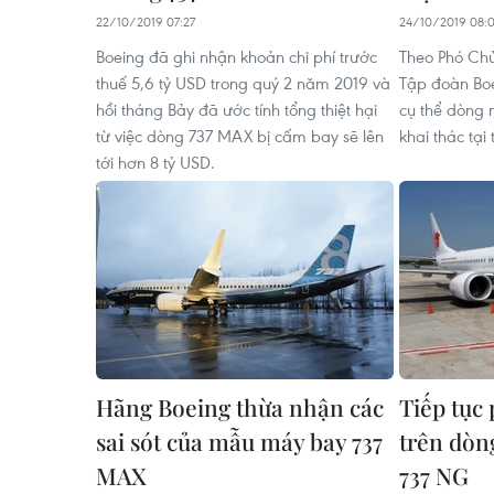
22/10/2019 07:27
24/10/2019 08:
Boeing đã ghi nhận khoản chi phí trước
Theo Phó Chủ
thuế 5,6 tỷ USD trong quý 2 năm 2019 và
Tập đoàn Boe
hồi tháng Bảy đã ước tính tổng thiệt hại
cụ thể dòng
từ việc dòng 737 MAX bị cấm bay sẽ lên
khai thác tại
tới hơn 8 tỷ USD.
Hãng Boeing thừa nhận các
Tiếp tục 
sai sót của mẫu máy bay 737
trên dòn
MAX
737 NG