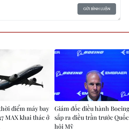
GỬI BÌNH LUẬN
thời điểm máy bay
Giám đốc điều hành Boein
37 MAX khai thác ở
sắp ra điều trần trước Quốc
m
hội Mỹ