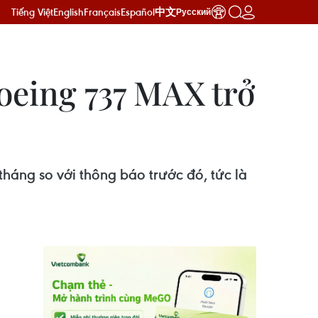
Tiếng Việt
English
Français
Español
中文
Русский
eing 737 MAX trở
háng so với thông báo trước đó, tức là