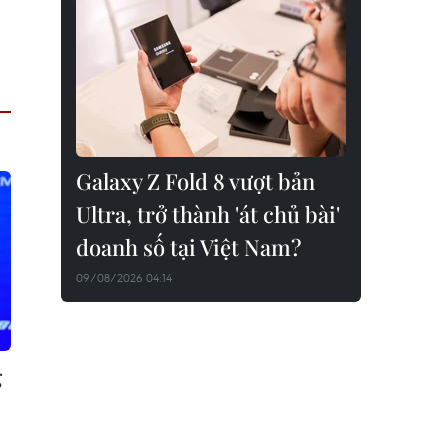
Galaxy Z Fold 8 vượt bản
Ultra, trở thành 'át chủ bài'
doanh số tại Việt Nam?
09/08/2026 04:14
g