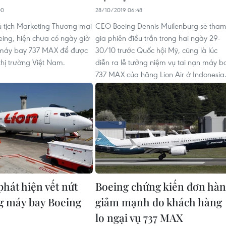
00
28/10/2019 06:48
 tịch Marketing Thương mại
CEO Boeing Dennis Muilenburg sẽ tha
ing, hiện chưa có ngày giờ
gia phiên điều trần trong hai ngày 29-
 máy bay 737 MAX để được
30/10 trước Quốc hội Mỹ, cũng là lúc
 thị trường Việt Nam.
diễn ra lễ tưởng niệm vụ tai nạn máy b
737 MAX của hãng Lion Air ở Indonesia
phát hiện vết nứt
Boeing chứng kiến đơn hà
g máy bay Boeing
giảm mạnh do khách hàng
lo ngại vụ 737 MAX