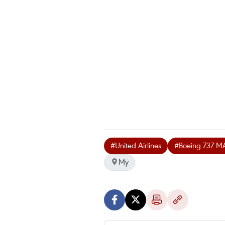
#United Airlines
#Boeing 737 M
Mỹ