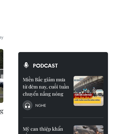
m
ay
.
PODCAST
Miền Bắc giảm mưa
từ đêm nay, cuối tuần
chuyển nắng nóng
NGHE
ng
Mỹ can thiệp khẩn