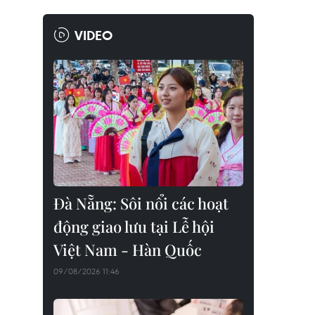
VIDEO
Đà Nẵng: Sôi nổi các hoạt
động giao lưu tại Lễ hội
Việt Nam - Hàn Quốc
09/08/2026 11:46