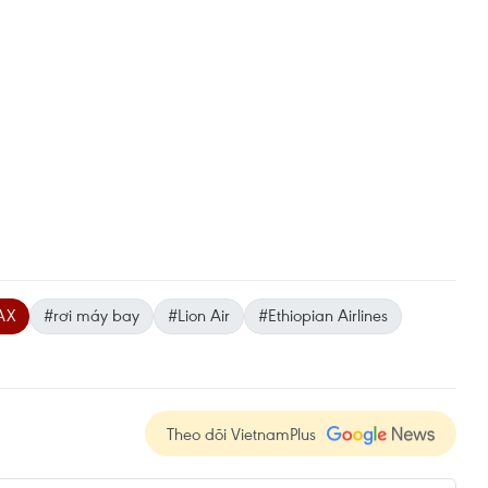
AX
#rơi máy bay
#Lion Air
#Ethiopian Airlines
Theo dõi VietnamPlus