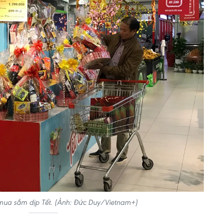
mua sắm dịp Tết. (Ảnh: Đức Duy/Vietnam+)