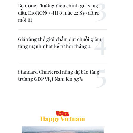
Bộ Công Thương điều chỉnh giá xăng
dầu, E10RON95-III ở mức 22.859 đồng
mỗi lít
Giá vàng thế giới chấm dứt chuỗi giảm,
tăng mạnh nhất kể từ hồi tháng 2
Standard Chartered nâng dự báo tăng
trưởng GDP Việt Nam lên 9,5%