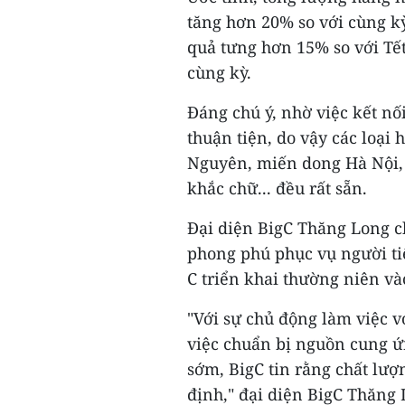
tăng hơn 20% so với cùng kỳ
quả tưng hơn 15% so với Tế
cùng kỳ.
Đáng chú ý, nhờ việc kết nố
thuận tiện, do vậy các loại
Nguyên, miến dong Hà Nội, 
khắc chữ... đều rất sẵn.
Đại diện BigC Thăng Long ch
phong phú phục vụ người ti
C triển khai thường niên và
"Với sự chủ động làm việc v
việc chuẩn bị nguồn cung ứ
sớm, BigC tin rằng chất lượ
định," đại diện BigC Thăng 