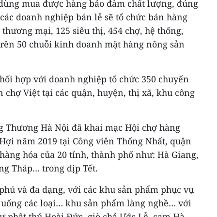
u dùng mua được hàng bảo đảm chất lượng, đúng
các doanh nghiệp bán lẻ sẽ tổ chức bán hàng
 thương mại, 125 siêu thị, 454 chợ, hệ thống,
 trên 50 chuỗi kinh doanh mặt hàng nông sản
hối hợp với doanh nghiệp tổ chức 350 chuyến
 chợ Việt tại các quận, huyện, thị xã, khu công
ng Thương Hà Nội đã khai mạc Hội chợ hàng
Hợi năm 2019 tại Công viên Thống Nhất, quận
hàng hóa của 20 tỉnh, thành phố như: Hà Giang,
g Tháp… trong dịp Tết.
 phú và đa dạng, với các khu sản phẩm phục vụ
ồ uống các loại… khu sản phẩm làng nghề… với
ư phật thủ Hoài Đức, giò chả Ước Lễ, cam Hà