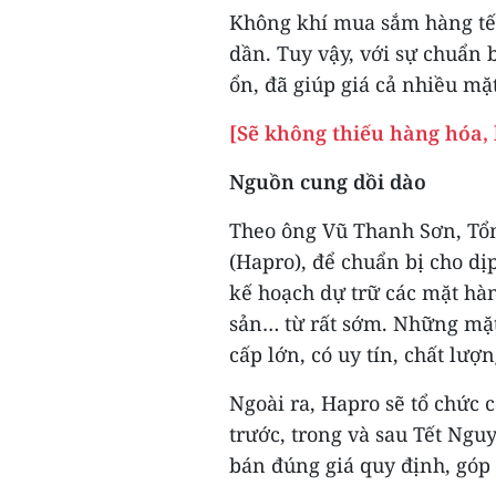
Không khí mua sắm hàng tết
dần. Tuy vậy, với sự chuẩn 
ổn, đã giúp giá cả nhiều mặ
[Sẽ không thiếu hàng hóa, 
Nguồn cung dồi dào
Theo ông Vũ Thanh Sơn, Tổ
(Hapro), để chuẩn bị cho d
kế hoạch dự trữ các mặt hàng
sản… từ rất sớm. Những mặt
cấp lớn, có uy tín, chất lượ
Ngoài ra, Hapro sẽ tổ chức 
trước, trong và sau Tết Ngu
bán đúng giá quy định, góp 