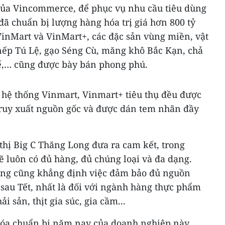
 của Vincommerce, để phục vụ nhu cầu tiêu dùng
đã chuẩn bị lượng hàng hóa trị giá hơn 800 tỷ
 VinMart và VinMart+, các đặc sản vùng miền, vật
ếp Tú Lệ, gạo Séng Cù, măng khô Bắc Kạn, chả
,… cũng được bày bán phong phú.
hệ thống Vinmart, Vinmart+ tiêu thụ đều được
 truy xuất nguồn gốc và được dán tem nhãn đầy
 thị Big C Thăng Long đưa ra cam kết, trong
ẽ luôn có đủ hàng, đủ chúng loại và đa dạng.
ong cũng khẳng định việc đảm bảo đủ nguồn
sau Tết, nhất là đối với ngành hàng thực phẩm
ải sản, thịt gia súc, gia cầm...
hóa chuẩn bị năm nay của doanh nghiệp này