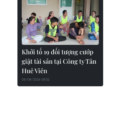
Khởi tố 19 đối tượng cướp
giật tài sản tại Công ty Tân
Huê Viên
08/08/2026 08:52