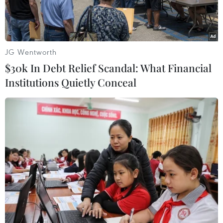
JG Wentworth
$30k In Debt Relief Scandal: What Financial
Institutions Quietly Conceal
Thủ tướng Anh Theresa May tại London ngày 21/3. (Nguồn:
AFP/TTXVN)
Theo phóng viên TTXVN tại London, ngày 12/4,
Thủ tướng Anh Theresa May đã triệu tập cuộc
họp khẩn cấp các thành viên nội các để bàn về
cách thức phản ứng đối với Chính phủ Syria sau