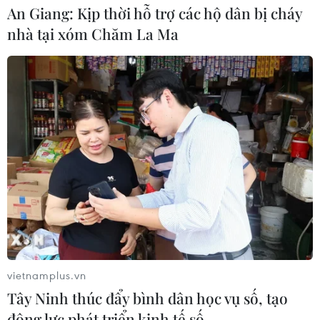
An Giang: Kịp thời hỗ trợ các hộ dân bị cháy
ung thư gan di căn
nhà tại xóm Chăm La Ma
07/08/2026 04:05
Nga thoái vốn nhà nước khỏi Sân bay
Quốc tế Sheremetyevo
07/08/2026 00:22
Nga thông báo tấn công căn
cứ ngầm của Ukraine
06/08/2026 16:21
vietnamplus.vn
Tây Ninh thúc đẩy bình dân học vụ số, tạo
Tây Ban Nha: 100 người thiệt mạng
động lực phát triển kinh tế số