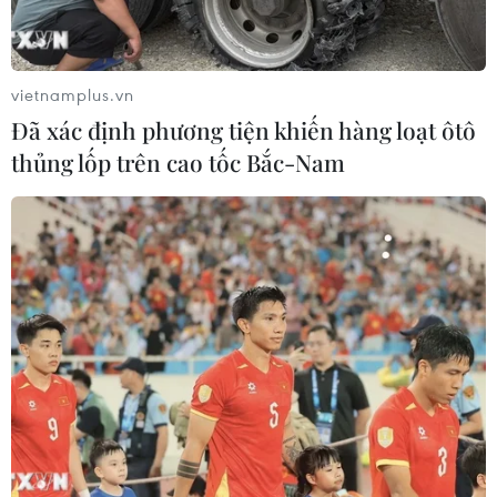
đồng minh Trung Đông của Nga này.
vietnamplus.vn
Đã xác định phương tiện khiến hàng loạt ôtô
thủng lốp trên cao tốc Bắc-Nam
Tổng thống Mỹ Trump lẩn tránh về thời
điểm Mỹ tấn công Syria