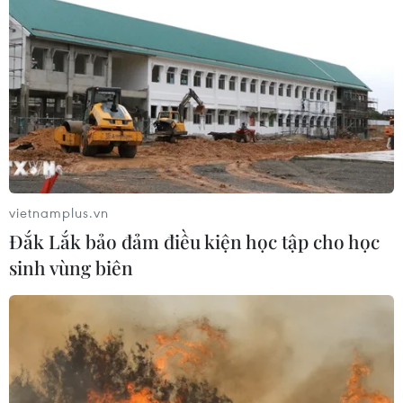
Ba Lan thảo luận việc thành lập căn
cứ quân sự thường trực với Mỹ
06/08/2026 00:06
Liên hợp quốc: Xung đột Ukraine trải
vietnamplus.vn
qua tháng đẫm máu nhất
Đắk Lắk bảo đảm điều kiện học tập cho học
05/08/2026 23:47
sinh vùng biên
Đức điều tra vụ UAV gắn thuốc nổ
xuất hiện tại sân bay
05/08/2026 23:43