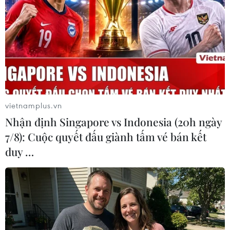
#Xã hội
#An ninh xã hội
#Chính trị
#VietnamPlus
#Vietnam
#Plus
Anh
Syria
Theo dõi VietnamPlus
vietnamplus.vn
Nhận định Singapore vs Indonesia (20h ngày
7/8): Cuộc quyết đấu giành tấm vé bán kết
duy …
TIN LIÊN QUAN