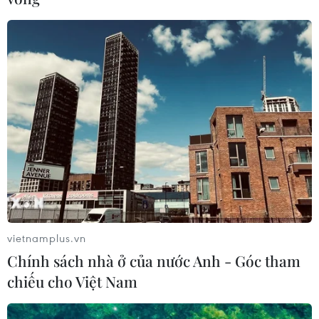
Thổ Nhĩ Kỳ: Các cường quốc đang biến
Syria thành một "sàn đấu vật tay"
12/04/2018 13:39
Tổng thống Recep Tayyip Erdogan bày tỏ quan ngại
rằng "một số nước tự tin về sức mạnh quân sự của họ
đang biến Syria thành một sàn đấu vật tay."
vietnamplus.vn
Chính sách nhà ở của nước Anh - Góc tham
chiếu cho Việt Nam