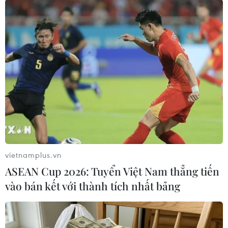
Nga cũng khẳng định các cáo buộc cho rằng
chính quyền Damascus sử dụng vũ khí hóa học
là không có cơ sở và những vụ việc này do phe
đối lập dàn dựng Tổng thống Assad khẳng định
bất kỳ hành động nào của các nước phương Tây
đối với Syria sẽ khiến tình hình khu vực bất ổn
hơn./.
(TTXVN/Vietnam+)
vietnamplus.vn
ASEAN Cup 2026: Tuyển Việt Nam thẳng tiến
vào bán kết với thành tích nhất bảng