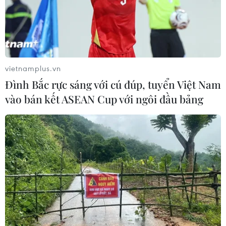
vietnamplus.vn
Đình Bắc rực sáng với cú đúp, tuyển Việt Nam
vào bán kết ASEAN Cup với ngôi đầu bảng