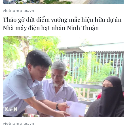
vietnamplus.vn
Tháo gỡ dứt điểm vướng mắc hiện hữu dự án
Nhà máy điện hạt nhân Ninh Thuận
TIN CÙNG CHUYÊN MỤC
Liên hợp quốc kêu gọi chấm dứt tấn
công dân thường trong xung đột
Nga-Ukraine
07/08/2026 04:29
Chính sách nhà ở của nước Anh -
Góc tham chiếu cho Việt Nam
07/08/2026 04:08
vietnamplus.vn
Bỉ tìm ra hướng đi mới trong điều trị