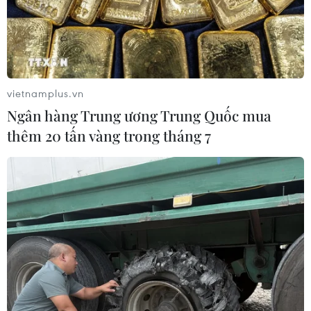
vietnamplus.vn
Ngân hàng Trung ương Trung Quốc mua
thêm 20 tấn vàng trong tháng 7
Nga, Mỹ lập kênh liên lạc nhằm tránh
đụng độ liên quan đến Syria
12/04/2018 11:23
Một kênh liên lạc Nga-Mỹ nhằm tránh đụng độ vô tình
liên quan đến Syria đang được 2 bên sử dụng trong bối
cảnh căng thẳng leo thang về khả năng Mỹ tấn công