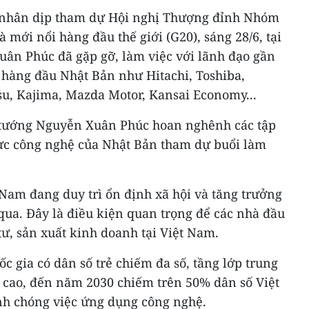
 nhân dịp tham dự Hội nghị Thượng đỉnh Nhóm
à mới nổi hàng đầu thế giới (G20), sáng 28/6, tại
ân Phúc đã gặp gỡ, làm việc với lãnh đạo gần
hàng đầu Nhật Bản như Hitachi, Toshiba,
su, Kajima, Mazda Motor, Kansai Economy...
hủ tướng Nguyễn Xuân Phúc hoan nghênh các tập
ực công nghệ của Nhật Bản tham dự buổi làm
am đang duy trì ổn định xã hội và tăng trưởng
 qua. Đây là điều kiện quan trọng để các nhà đầu
ư, sản xuất kinh doanh tại Việt Nam.
c gia có dân số trẻ chiếm đa số, tầng lớp trung
cao, đến năm 2030 chiếm trên 50% dân số Việt
nh chóng việc ứng dụng công nghệ.