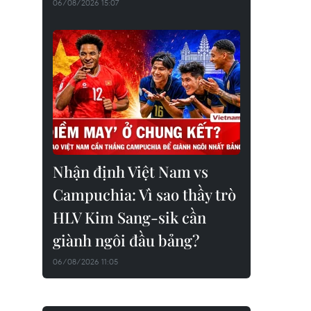
06/08/2026 15:07
Nhận định Việt Nam vs
Campuchia: Vì sao thầy trò
HLV Kim Sang-sik cần
giành ngôi đầu bảng?
06/08/2026 11:05