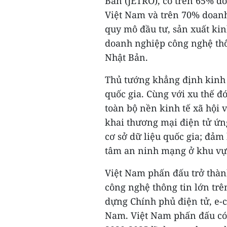
Bản (JETRO), có trên 65% d
Việt Nam và trên 70% doa
quy mô đầu tư, sản xuất ki
doanh nghiệp công nghệ thôn
Nhật Bản.
Thủ tướng khẳng định kinh 
quốc gia. Cùng với xu thế đ
toàn bộ nền kinh tế xã hội v
khai thương mại điện tử ứ
cơ sở dữ liệu quốc gia; đảm
tâm an ninh mạng ở khu vự
Việt Nam phấn đấu trở thà
công nghệ thông tin lớn trê
dựng Chính phủ điện tử, e-ca
Nam. Việt Nam phấn đấu có t