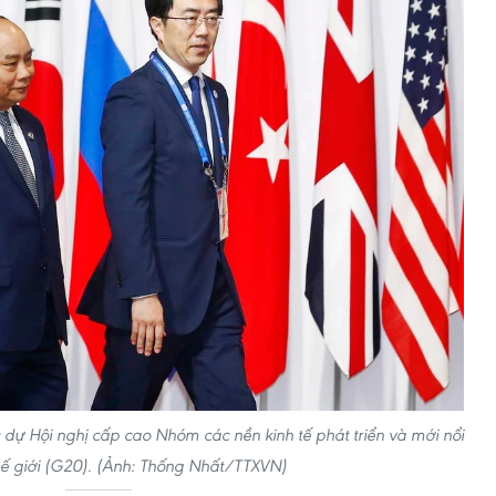
ự Hội nghị cấp cao Nhóm các nền kinh tế phát triển và mới nổi
ế giới (G20). (Ảnh: Thống Nhất/TTXVN)