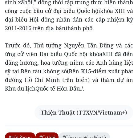
sinh xãhội,” đồng thời tập trung thực hiện thành
công cuộc bầu cử đại biểu Quốc hộikhóa XIII và
đại biểu Hội đồng nhân dân các cấp nhiệm kỳ
2011-2016 trên địa bànthành phố.
Trước đó, Thủ tướng Nguyễn Tấn Dũng và các
ứng cử viên Đại biểu Quốc hội khóaXIII đã đến
dâng hương, hoa tưởng niệm các Anh hùng liệt
sỹ tại Bến tàu không số(Bến K15-điểm xuất phát
đường Hồ Chí Minh trên biển) và thăm dự án
Khu du lịchQuốc tế Hòn Dấu./.
Thiện Thuật (TTXVN/Vietnam+)
#Hải Phòng
#Cơ khí
#Công nghiệp điện tử