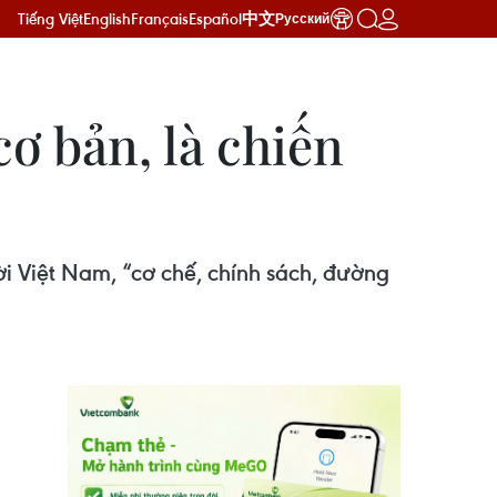
Tiếng Việt
English
Français
Español
中文
Русский
ơ bản, là chiến
ời Việt Nam, “cơ chế, chính sách, đường