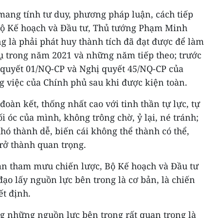
ang tính tư duy, phương pháp luận, cách tiếp
 Bộ Kế hoạch và Đầu tư, Thủ tướng Phạm Minh
g là phải phát huy thành tích đã đạt được để làm
ụ trong năm 2021 và những năm tiếp theo; trước
ị quyết 01/NQ-CP và Nghị quyết 45/NQ-CP của
g việc của Chính phủ sau khi được kiện toàn.
oàn kết, thống nhất cao với tinh thần tự lực, tự
ối óc của mình, không trông chờ, ỷ lại, né tránh;
hó thành dễ, biến cái không thể thành có thể,
rở thành quan trọng.
uan tham mưu chiến lược, Bộ Kế hoạch và Đầu tư
đạo lấy nguồn lực bên trong là cơ bản, là chiến
ết định.
ng những nguồn lực bên trong rất quan trọng là