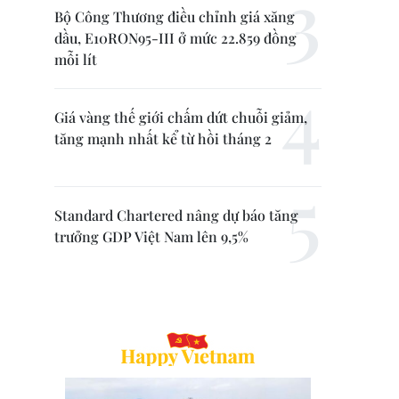
Bộ Công Thương điều chỉnh giá xăng
dầu, E10RON95-III ở mức 22.859 đồng
mỗi lít
Giá vàng thế giới chấm dứt chuỗi giảm,
tăng mạnh nhất kể từ hồi tháng 2
Standard Chartered nâng dự báo tăng
trưởng GDP Việt Nam lên 9,5%