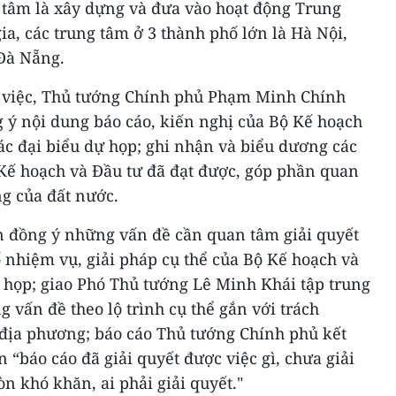
g tâm là xây dựng và đưa vào hoạt động Trung
ia, các trung tâm ở 3 thành phố lớn là Hà Nội,
Đà Nẵng.
m việc, Thủ tướng Chính phủ Phạm Minh Chính
 ý nội dung báo cáo, kiến nghị của Bộ Kế hoạch
ác đại biểu dự họp; ghi nhận và biểu dương các
Kế hoạch và Đầu tư đã đạt được, góp phần quan
ng của đất nước.
 đồng ý những vấn đề cần quan tâm giải quyết
ố nhiệm vụ, giải pháp cụ thể của Bộ Kế hoạch và
 họp; giao Phó Thủ tướng Lê Minh Khái tập trung
ng vấn đề theo lộ trình cụ thể gắn với trách
 địa phương; báo cáo Thủ tướng Chính phủ kết
n “báo cáo đã giải quyết được việc gì, chưa giải
còn khó khăn, ai phải giải quyết."