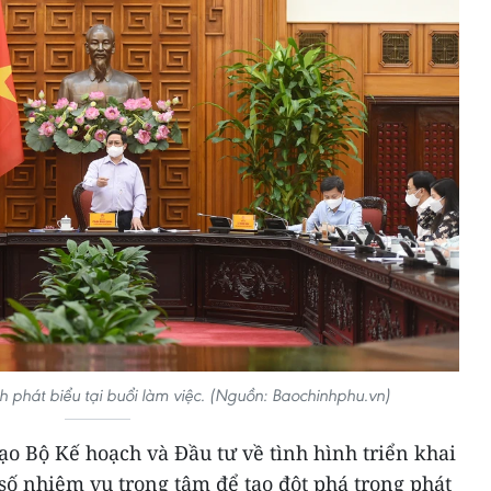
phát biểu tại buổi làm việc. (Nguồn: Baochinhphu.vn)
đạo Bộ Kế hoạch và Đầu tư về tình hình triển khai
số nhiệm vụ trọng tâm để tạo đột phá trong phát