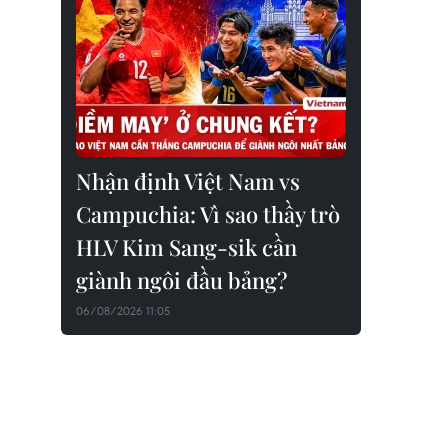
Nhận định Việt Nam vs
Campuchia: Vì sao thầy trò
HLV Kim Sang-sik cần
giành ngôi đầu bảng?
06/08/2026 11:05