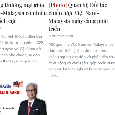
g thương mại giữa
Quan hệ Đối tác
-Malaysia có nhiều
chiến lược Việt Nam-
tích cực
Malaysia ngày càng phát
triển
52
 tác kinh tế toàn diện khu
19/03/2022 23:00
ó hiệu lực trong năm 2022,
Mối quan hệ Việt Nam và Malaysia luô
Malaysia và Việt Nam đã
được các thế hệ lãnh đạo hai nước
 trình phê chuẩn, sẽ góp
không ngừng vun đắp và phát triển cả 
y thương mại giữa hai
chiều rộng và chiều sâu, góp phần củn
cố quan hệ hữu nghị và hợp tác giữa h
nước.