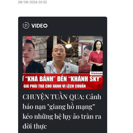
08/08/2026 03:52
VIDEO
CHUYỆN TUẦN QUA: Cảnh
báo nạn "giang hồ mạng”
kéo những hệ lụy ảo tràn ra
đời thực