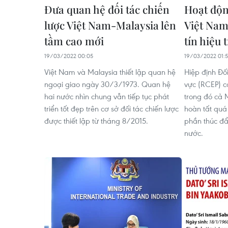
Đưa quan hệ đối tác chiến
Hoạt độn
lược Việt Nam-Malaysia lên
Việt Nam
tầm cao mới
tín hiệu 
19/03/2022 00:05
19/03/2022 01:
Việt Nam và Malaysia thiết lập quan hệ
Hiệp định Đối
ngoại giao ngày 30/3/1973. Quan hệ
vực (RCEP) c
hai nước nhìn chung vẫn tiếp tục phát
trong đó cả 
triển tốt đẹp trên cơ sở đối tác chiến lược
hoàn tất quá
được thiết lập từ tháng 8/2015.
phần thúc đẩ
nước.