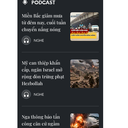
PODCAST
Miền Bắc giảm mưa
từ đêm nay, cuối tuần
chuyển nắng nóng
NGHE
Mỹ can thiệp khẩn
cấp, ngăn Israel mở
rộng đòn trừng phạt
Hezbollah
NGHE
Nga thông báo tấn
công căn cứ ngầm