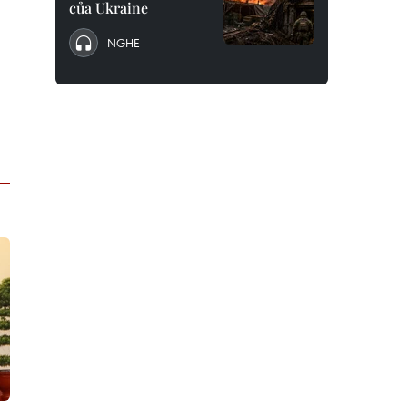
của Ukraine
NGHE