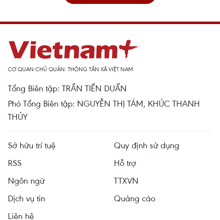
CƠ QUAN CHỦ QUẢN: THÔNG TẤN XÃ VIỆT NAM
Tổng Biên tập: TRẦN TIẾN DUẨN
Phó Tổng Biên tập: NGUYỄN THỊ TÁM, KHÚC THANH
THỦY
Sở hữu trí tuệ
Quy định sử dụng
RSS
Hỗ trợ
Ngôn ngữ
TTXVN
Dịch vụ tin
Quảng cáo
Liên hệ