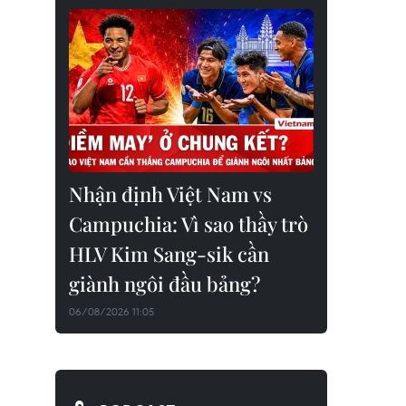
Nhận định Việt Nam vs
Campuchia: Vì sao thầy trò
HLV Kim Sang-sik cần
giành ngôi đầu bảng?
06/08/2026 11:05