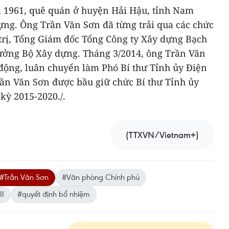
 1961, quê quán ở huyện Hải Hậu, tỉnh Nam
dựng. Ông Trần Văn Sơn đã từng trải qua các chức
 trị, Tổng Giám đốc Tổng Công ty Xây dựng Bạch
ưởng Bộ Xây dựng. Tháng 3/2014, ông Trần Văn
 động, luân chuyển làm Phó Bí thư Tỉnh ủy Điện
rần Văn Sơn được bầu giữ chức Bí thư Tỉnh ủy
kỳ 2015-2020./.
(TTXVN/Vietnam+)
#Trần Văn Sơn
#Văn phòng Chính phủ
II
#quyết định bổ nhiệm