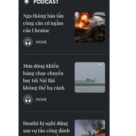
PODCAST
Nga thông báo tấn
công căn cứ ngầm
của Ukraine
NGHE
Mưa dông khiến
hàng chục chuyến
bay tới Nội Bài
không thể hạ cánh
NGHE
Houthi bị nghi đứng
sau vụ tấn công đánh