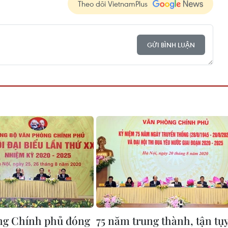
Theo dõi VietnamPlus
GỬI BÌNH LUẬN
ng Chính phủ đóng
75 năm trung thành, tận tụ