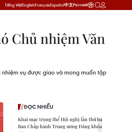
Tiếng Việt
English
Français
Español
中文
Русский
hó Chủ nhiệm Văn
ắc nhiệm vụ được giao và mong muốn tập
ĐỌC NHIỀU
Khai mạc trọng thể Hội nghị lần thứ ba
Ban Chấp hành Trung ương Đảng khóa