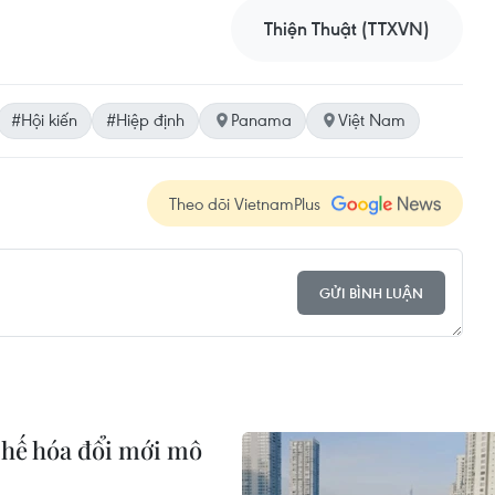
Thiện Thuật (TTXVN)
#Hội kiến
#Hiệp định
Panama
Việt Nam
Theo dõi VietnamPlus
GỬI BÌNH LUẬN
 chế hóa đổi mới mô