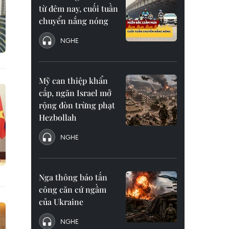
từ đêm nay, cuối tuần
chuyển nắng nóng
NGHE
Mỹ can thiệp khẩn
cấp, ngăn Israel mở
rộng đòn trừng phạt
Hezbollah
NGHE
Nga thông báo tấn
công căn cứ ngầm
của Ukraine
NGHE