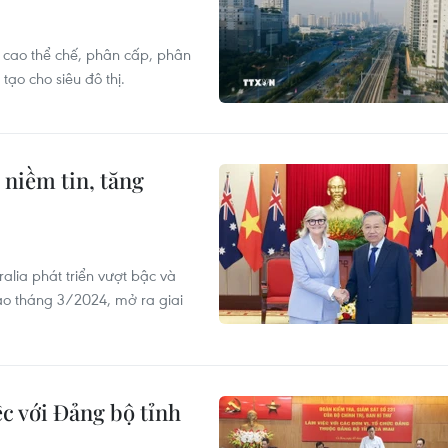
g cao thể chế, phân cấp, phân
ạo cho siêu đô thị.
 niềm tin, tăng
alia phát triển vượt bậc và
vào tháng 3/2024, mở ra giai
ệc với Đảng bộ tỉnh