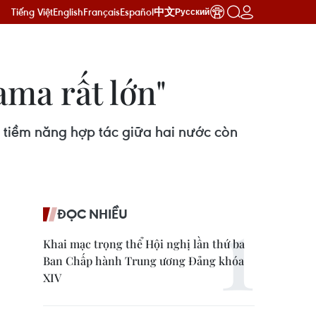
Tiếng Việt
English
Français
Español
中文
Русский
ma rất lớn"
 tiềm năng hợp tác giữa hai nước còn
ĐỌC NHIỀU
Khai mạc trọng thể Hội nghị lần thứ ba
Ban Chấp hành Trung ương Đảng khóa
XIV