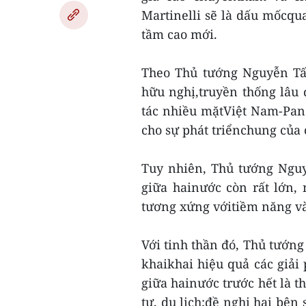
Martinelli sẽ là dấu mốcq
tầm cao mới.
Theo Thủ tướng Nguyễn Tấ
hữu nghị,truyền thống lâu
tác nhiều mặtViệt Nam-Pana
cho sự phát triểnchung của 
Tuy nhiên, Thủ tướng Ngu
giữa hainước còn rất lớn,
tương xứng vớitiềm năng v
Với tinh thần đó, Thủ tướng
khaikhai hiệu quả các giả
giữa hainước trước hết là t
tư, du lịch;đề nghị hai bên