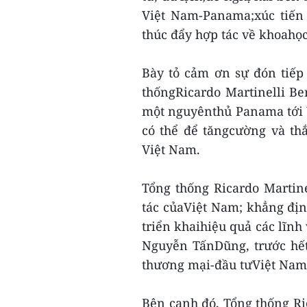
Việt Nam-Panama;xúc tiến 
thúc đẩy hợp tác về khoahọ
Bày tỏ cảm ơn sự đón tiếp
thốngRicardo Martinelli Be
một nguyênthủ Panama tới 
có thể để tăngcường và th
Việt Nam.
Tổng thống Ricardo Martin
tác củaViệt Nam; khẳng địn
triển khaihiệu quả các lĩnh
Nguyễn TấnDũng, trước hết
thương mại-đầu tưViệt Nam
Bên cạnh đó, Tổng thống R