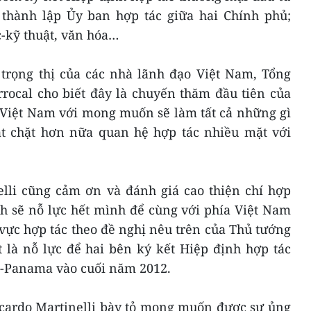
thành lập Ủy ban hợp tác giữa hai Chính phủ;
c-kỹ thuật, văn hóa…
 trọng thị của các nhà lãnh đạo Việt Nam, Tổng
rrocal cho biết đây là chuyến thăm đầu tiên của
Việt Nam với mong muốn sẽ làm tất cả những gì
ắt chặt hơn nữa quan hệ hợp tác nhiều mặt với
elli cũng cảm ơn và đánh giá cao thiện chí hợp
h sẽ nỗ lực hết mình để cùng với phía Việt Nam
 vực hợp tác theo đề nghị nêu trên của Thủ tướng
 là nỗ lực để hai bên ký kết Hiệp định hợp tác
-Panama vào cuối năm 2012.
icardo Martinelli bày tỏ mong muốn được sự ủng