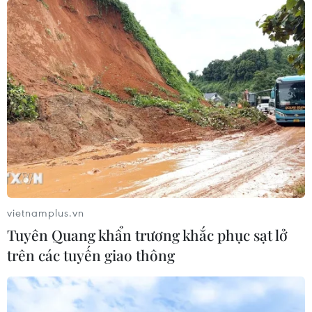
Khởi tố 14 nhân viên thu hồi nợ của hai
Công ty đòi nợ kiểu "khủng bố"
15/03/2023 13:24
Cơ quan Cảnh sát điều tra Công an quận Tân Bình
đang tiếp tục phối hợp các phòng nghiệp vụ Công an
Thành phố điều tra mở rộng, làm rõ triệt để, xử lý
nghiêm các đối tượng theo quy định pháp luật.
vietnamplus.vn
Tuyên Quang khẩn trương khắc phục sạt lở
trên các tuyến giao thông