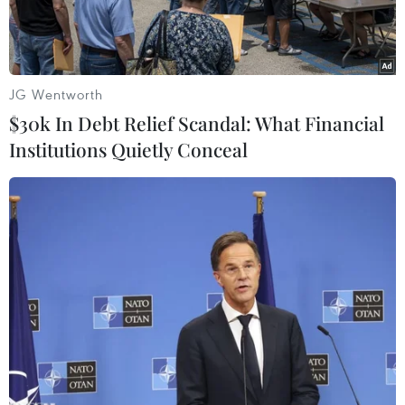
JG Wentworth
$30k In Debt Relief Scandal: What Financial
Institutions Quietly Conceal
Cơ quan chức năng kiểm tra, khám xét, thu giữ vật chứng tại
nơi làm việc của các đối tượng. (Ảnh: TTXVN phát)
Ngày 31/3, theo thông tin từ Công an tỉnh Tiền
Giang, qua công tác điều tra chuyên án cưỡng
đoạt tài sản liên quan đến Công ty Luật Trách