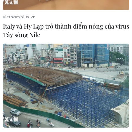
vietnamplus.vn
Italy và Hy Lạp trở thành điểm nóng của virus
Tây sông Nile
Bắt ổ nhóm đòi nợ thuê trên các ứng dụng
do người nước ngoài điều hành
03/03/2023 07:33
Các đối tượng thực hiện hành vi đòi nợ thuê qua các
ứng dụng trên mạng xã hội bằng cách cắt ghép hình
ảnh nhằm xúc phạm danh dự nhân phẩm, vu khống,