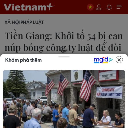
XÃ HỘI
PHÁP LUẬT
Tiền Giang: Khởi tố 54 bị can
núp bóng công ty luật để đòi
nợ
Khám phá thêm
Hữu Chí
31/03/2023 09:19
Các đối tượng khai nhận núp bóng công ty luật để
đòi nợ bằng hình thức đe dọa, khủng bố, sau đó
sẽ được các ngân hàng và công ty tài chính trả
cho từ 25-35% trên tổng số tiền thu được.