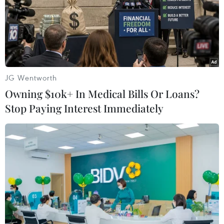
Đồng Tháp
Tiền Giang
Theo dõi VietnamPlus
JG Wentworth
Owning $10k+ In Medical Bills Or Loans?
Stop Paying Interest Immediately
TIN LIÊN QUAN