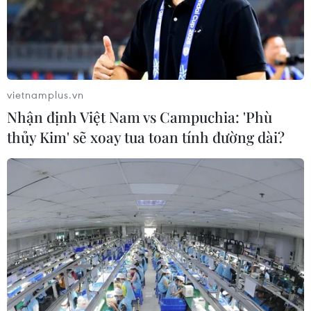
Khởi tố ca sĩ và giám đốc công ty giải
trí vì xâm phạm bản quyền trên
YouTube
vietnamplus.vn
05/08/2026 09:22
Nhận định Việt Nam vs Campuchia: 'Phù
thủy Kim' sẽ xoay tua toan tính đường dài?
Tiếp nhận 47 công dân Việt Nam bị
Hoa Kỳ trục xuất về nước
05/08/2026 07:38
Đồng Nai phát hiện 7 cơ sở nuôi lợn
"vỗ béo" sử dụng chất cấm
05/08/2026 04:59