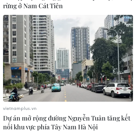
rừng ở Nam Cát Tiên
TIN CÙNG CHUYÊN MỤC
Bãi bỏ một số văn bản quy phạm
pháp luật không còn phù hợp
06/08/2026 09:59
Khởi tố người đi bộ gây tai nạn chết
người trên quốc lộ ở Quảng Trị
vietnamplus.vn
06/08/2026 09:44
Dự án mở rộng đường Nguyễn Tuân tăng kết
nối khu vực phía Tây Nam Hà Nội