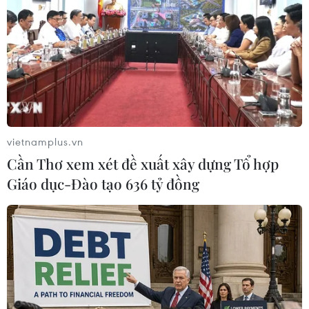
(TTXVN/Vietnam+)
vietnamplus.vn
Cần Thơ xem xét đề xuất xây dựng Tổ hợp
Giáo dục-Đào tạo 636 tỷ đồng
#Luật Trách nhiệm hữu hạn Pháp Việt
#Đòi nợ
#Cưỡng đoạt tài sản
#Khủng bố khách hàng