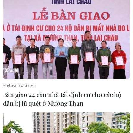
Xem thêm
CƠ QUAN CHỦ QUẢN: THÔNG TẤN XÃ VIỆT NAM
Tổng Biên tập: TRẦN TIẾN DUẨN
Phó Tổng Biên tập: NGUYỄN THỊ TÁM, KHÚC THANH
THỦY
vietnamplus.vn
Bàn giao 24 căn nhà tái định cư cho các hộ
Sở hữu trí tuệ
Quy định sử dụng
dân bị lũ quét ở Mường Than
RSS
Hỗ trợ
Ngôn ngữ
TTXVN
Dịch vụ tin
Quảng cáo