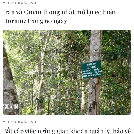
vietnamplus.vn
Iran và Oman thống nhất mở lại eo biển
Hormuz trong 60 ngày
vietnamplus.vn
Bất cập việc ngừng giao khoán quản lý, bảo vệ