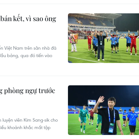
bán kết, vì sao ông
ển Việt Nam trên sân nhà đã
đầu bảng, qua đó tiến vào
ng phòng ngự trước
 luyện viên Kim Sang-sik cho
hiều khoảnh khắc mất tập