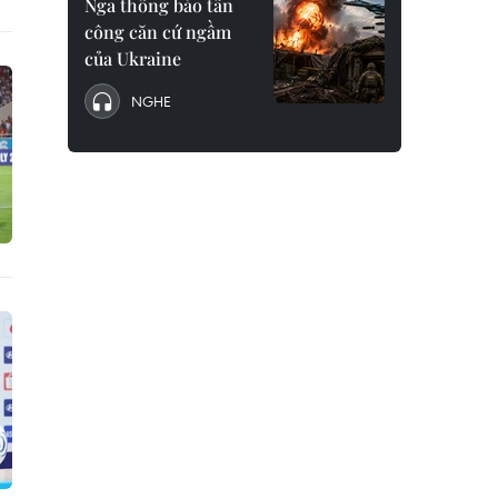
Nga thông báo tấn
công căn cứ ngầm
của Ukraine
NGHE