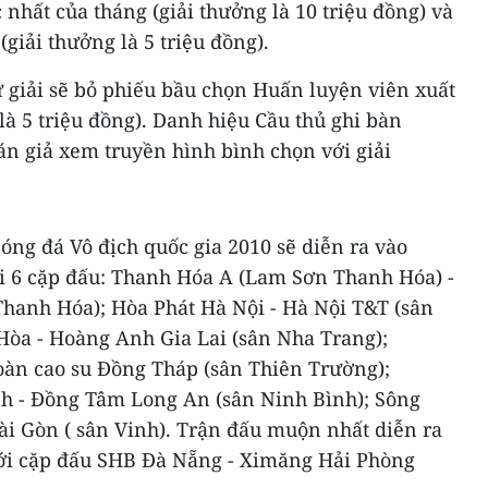
 nhất của tháng (giải thưởng là 10 triệu đồng) và
(giải thưởng là 5 triệu đồng).
 giải sẽ bỏ phiếu bầu chọn Huấn luyện viên xuất
là 5 triệu đồng). Danh hiệu Cầu thủ ghi bàn
án giả xem truyền hình bình chọn với giải
bóng đá Vô địch quốc gia 2010 sẽ diễn ra vào
ới 6 cặp đấu: Thanh Hóa A (Lam Sơn Thanh Hóa) -
anh Hóa); Hòa Phát Hà Nội - Hà Nội T&T (sân
òa - Hoàng Anh Gia Lai (sân Nha Trang);
àn cao su Đồng Tháp (sân Thiên Trường);
h - Đồng Tâm Long An (sân Ninh Bình); Sông
i Gòn ( sân Vinh). Trận đấu muộn nhất diễn ra
 với cặp đấu SHB Đà Nẵng - Ximăng Hải Phòng