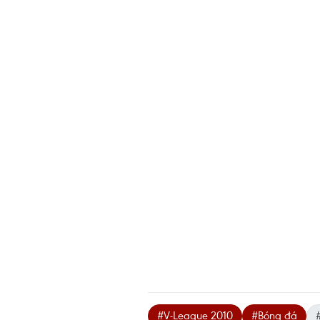
#V-League 2010
#Bóng đá