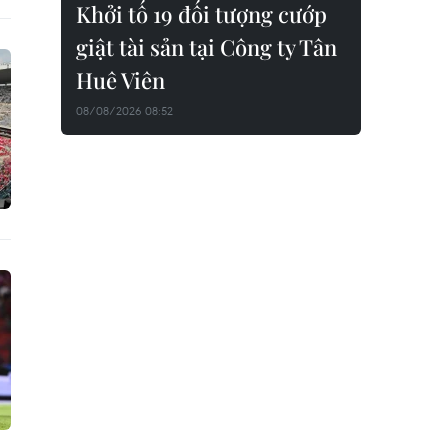
Khởi tố 19 đối tượng cướp
giật tài sản tại Công ty Tân
Huê Viên
08/08/2026 08:52