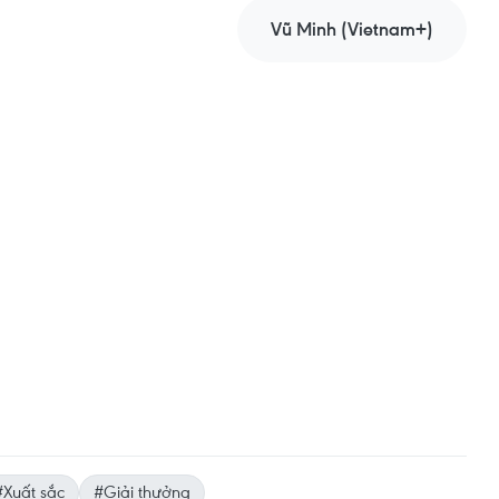
Vũ Minh (Vietnam+)
#Xuất sắc
#Giải thưởng