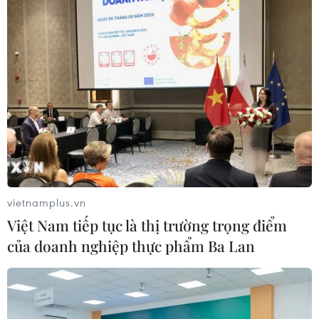
Trong suốt chiều dài lịch sử hình thành và phát triển, Hà
Nội luôn nổi tiếng với vẻ đẹp diễm lệ và quyến rũ của
những nét kiến trúc Đông-Tây hòa quyện in dấu.
vietnamplus.vn
Việt Nam tiếp tục là thị trường trọng điểm
của doanh nghiệp thực phẩm Ba Lan