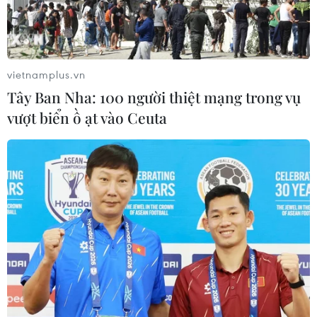
đại và nghệ thuật của Thủ đô Hà Nội./.
(Vietnam+)
vietnamplus.vn
Tây Ban Nha: 100 người thiệt mạng trong vụ
vượt biển ồ ạt vào Ceuta
#Vật liệu xây dựng
#Căn hộ chung cư cao cấp
#Vinhomes
#Vinhomes Metropolis