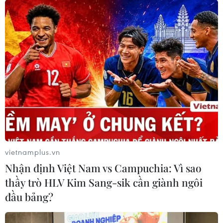
định tới 24 tháng tại TPBank.
vietnamplus.vn
Nhận định Việt Nam vs Campuchia: Vì sao
thầy trò HLV Kim Sang-sik cần giành ngôi
Vẻ đẹp diễm lệ và quyến rũ của Thủ đô Hà
đầu bảng?
Nội theo năm tháng
20/10/2016 04:16