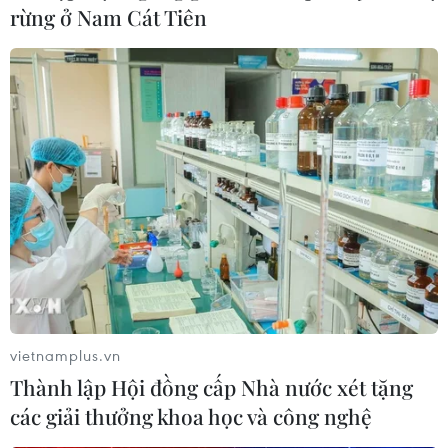
rừng ở Nam Cát Tiên
Sở hữu căn hộ cao cấp Vingroup chỉ với lãi
suất 0% của TPBank
12/10/2016 03:22
vietnamplus.vn
Khách hàng có nhu cầu mua căn hộ tại các dự án như
Thành lập Hội đồng cấp Nhà nước xét tặng
VinHomes Golden River, VinHomes Central Park,
các giải thưởng khoa học và công nghệ
Vinpearl Condotel sẽ được hưởng lãi suất chỉ 0% cố