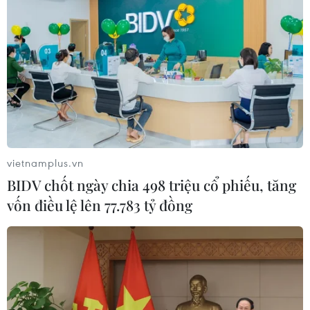
Vinhomes tổ chức hoạt động cộng đồng
“Ngày hội vui khỏe 2016"
02/11/2016 03:44
Ngày 06/11/2016, Vinhomes sẽ tổ chức Ngày hội Vui
khỏe 2016 tại khu phức hợp thể thao ngoài trời thuộc
khu đô thị sinh thái Vinhomes Riverside, Long Biên, Hà
Nội.
vietnamplus.vn
BIDV chốt ngày chia 498 triệu cổ phiếu, tăng
vốn điều lệ lên 77.783 tỷ đồng