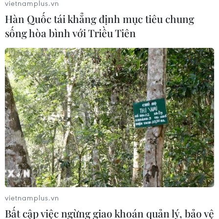
vietnamplus.vn
Hàn Quốc tái khẳng định mục tiêu chung
sống hòa bình với Triều Tiên
Vingroup ký kết hợp tác ba bên triển khai
dự án D'.Capitale
26/09/2016 07:38
Ngày 25/09/2016, Tập đoàn Tân Hoàng Minh, Tập
đoàn Vingroup và Ngân hàng Techcombank đã ký kết
hợp tác ba bên để triển khai tổ hợp căn hộ, văn phòng
và trung tâm thương mại cao cấp D’.Capitale.
vietnamplus.vn
Bất cập việc ngừng giao khoán quản lý, bảo vệ