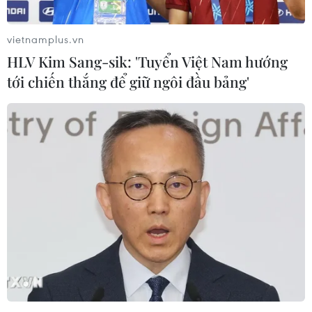
#Công nghệ xây dựng
TP. Hà Nội
vietnamplus.vn
HLV Kim Sang-sik: 'Tuyển Việt Nam hướng
tới chiến thắng để giữ ngôi đầu bảng'
Theo dõi VietnamPlus
TIN LIÊN QUAN