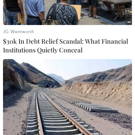
đầu của khách hàng.
JG Wentworth
$30k In Debt Relief Scandal: What Financial
Institutions Quietly Conceal
Điểm nhấn vườn nổi ở Vinhomes Metropolis hứa hẹn trở thành
một trong những “kiệt tác kiến trúc” của Thủ đô Hà Nội
Là một trong những thương hiệu bất động sản
giá trị nhất năm 2015, Vinhomes cùng với các
sản phẩm đẳng cấp của mình luôn là lựa chọn