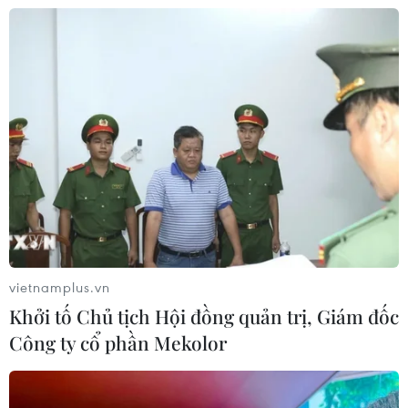
16/07/2026 09:45
Cần Thơ trao quyết định đầu tư 2 dự
án nhà ở xã hội, tổng vốn gần 5.956 tỷ
đồng
16/07/2026 07:55
Khởi công dự án nhà ở xã hội cho lực
lượng Công an nhân dân tại TP Hồ
Chí Minh
16/07/2026 06:42
vietnamplus.vn
Khởi tố Chủ tịch Hội đồng quản trị, Giám đốc
Xem thêm
Công ty cổ phần Mekolor