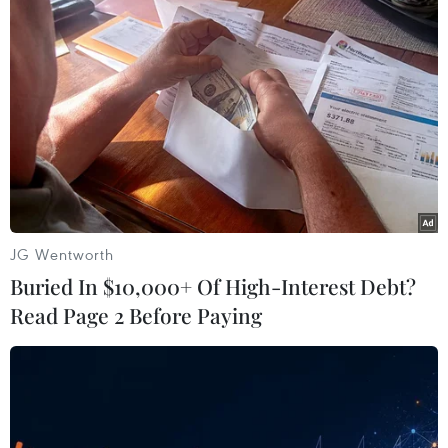
# Startup Hunt 2019
#Khởi nghiệp
#Start-up
#Đại sứ quán Israel
#Trung tâm Hỗ trợ Thanh niên khởi nghiệp
#TripHunter
TP. Hà Nội
Theo dõi VietnamPlus
JG Wentworth
Buried In $10,000+ Of High-Interest Debt?
Read Page 2 Before Paying
TIN LIÊN QUAN