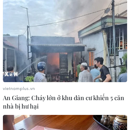
hiệp thanh niên Việt Nam nhiệm kỳ 2019 -
2024./.
(Vietnam+)
vietnamplus.vn
An Giang: Cháy lớn ở khu dân cư khiến 5 căn
nhà bị hư hại