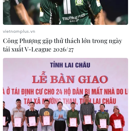
vietnamplus.vn
Công Phượng gặp thử thách lớn trong ngày
TIN CÙNG CHUYÊN MỤC
tái xuất V-League 2026/27
Phát hiện lỗ hổng bảo mật nghiêm
trọng trên loạt trình duyệt tích hợp
AI
06/08/2026 15:57
Thành lập Hội đồng cấp Nhà nước
xét tặng các giải thưởng khoa học và
công nghệ
06/08/2026 14:19