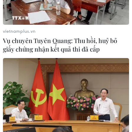
Từ tháng 6-9/2019, hơn 1,5 triệu đoàn viên đã tham gia
Hành trình “Tuổi trẻ Việt Nam nhớ lời Di chúc theo chân
Bác” cấp cơ sở và hơn 236.000 đoàn viên tham gia
hành trình cấp tỉnh.
vietnamplus.vn
Vụ chuyên Tuyên Quang: Thu hồi, huỷ bỏ
giấy chứng nhận kết quả thi đã cấp