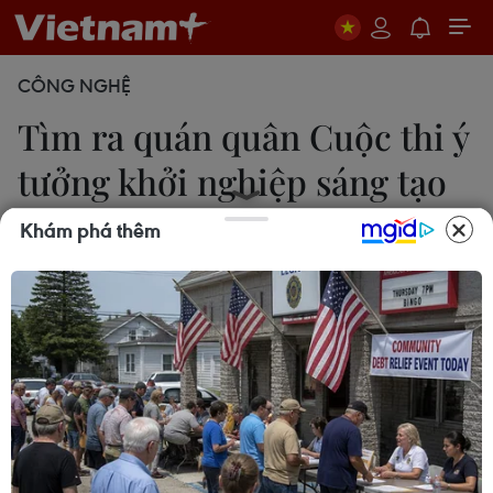
CÔNG NGHỆ
Tìm ra quán quân Cuộc thi ý
tưởng khởi nghiệp sáng tạo
2019
Khám phá thêm
Minh Sơn
29/08/2019 04:30
Dự án TripHunter đã xuất sắc giành giải Nhất Vòng
chung kết cuộc thi Ý tưởng khởi nghiệp sáng tạo
(Startup Hunt 2019) với giải thưởng trị giá 200 triệu
đồng.