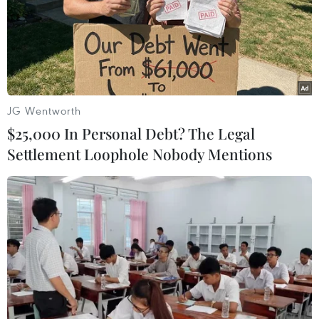
JG Wentworth
$25,000 In Personal Debt? The Legal
Settlement Loophole Nobody Mentions
Tuyên dương 50 công trình thanh niên
tiêu biểu làm theo lời Bác
26/08/2019 15:05