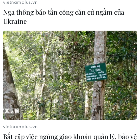
vietnamplus.vn
Nga thông báo tấn công căn cứ ngầm của
Ukraine
Hà Nội sẽ tạo điều kiện hấp dẫn cho các
start-up trên thế giới
29/08/2019 04:02
Theo Chủ tịch Nguyễn Đức Chung, Thành phố Hà Nội
sẽ tạo ra một môi trường hấp dẫn, an toàn, hiệu quả
cho các nhà đầu tư, các quỹ đầu tư, các start-up đến từ
các quốc gia trên thế giới.
vietnamplus.vn
Bất cập việc ngừng giao khoán quản lý, bảo vệ