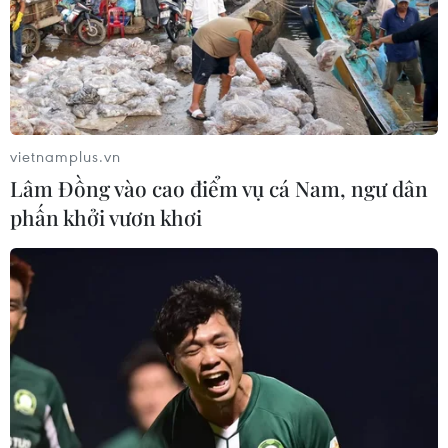
vietnamplus.vn
Lâm Đồng vào cao điểm vụ cá Nam, ngư dân
phấn khởi vươn khơi