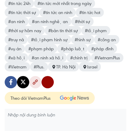
#tin tức 24h
#tin tức mới nhất trong ngày
#tin tức thời sự
#tin tức an ninh
#tin tức hot
#an ninh
#an ninh nghệ an
#thời sự
#thời sự hôm nay
#bản tin thời sự
#tội phạm
#truy nã
#tội phạm hình sự
#hình sự
#công an
#vụ án
#phạm pháp
#pháp luật
#pháp đình
#xã hội
#an ninh xã hội
#chính trị
#VietnamPlus
#Vietnam
#Plus.
TP. Hà Nội
Israel
Theo dõi VietnamPlus