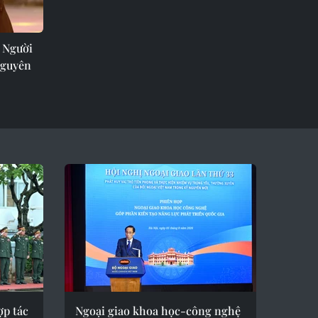
: Người
nguyên
p tác
Ngoại giao khoa học-công nghệ