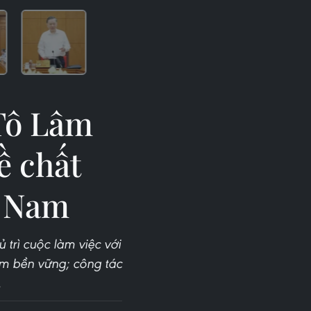
 Tô Lâm
ề chất
t Nam
 trì cuộc làm việc với
àm bền vững; công tác
.