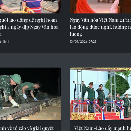
gười lao động đề nghị hoán
Ngày Văn hóa Việt Nam 24/11
ghỉ 4 ngày dịp Ngày Văn hóa
lao động được nghỉ, hưởng 
m
lương
 11:41
13/01/2026 07:23
nh về tố cáo và giải quyết
Việt Nam-Lào đẩy mạnh hợ