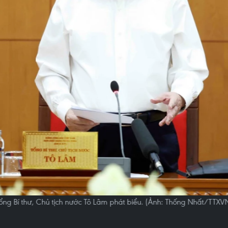
ổng Bí thư, Chủ tịch nước Tô Lâm phát biểu. (Ảnh: Thống Nhất/TTXV