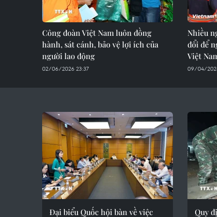
Công đoàn Việt Nam luôn đồng
Nhiều n
hành, sát cánh, bảo vệ lợi ích của
đổi để n
người lao động
Việt Na
02/06/2026 23:37
09/04/2026
Đại biểu Quốc hội bàn về việc
Quy đị