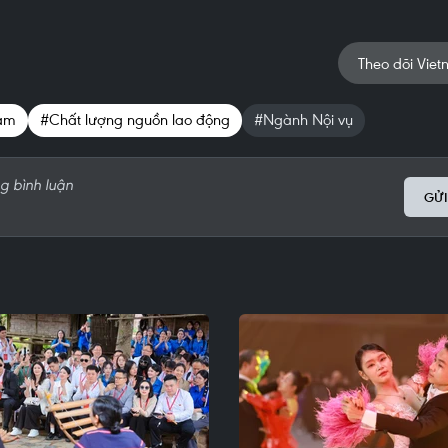
Theo dõi Viet
Nam
#Chất lượng nguồn lao động
#Ngành Nội vụ
GỬI