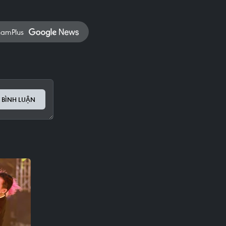
namPlus
 BÌNH LUẬN