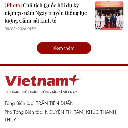
Chủ tịch Quốc hội dự kỷ
niệm 70 năm Ngày truyền thống lực
lượng Cảnh sát kinh tế
08/08/2026 01:59
Xem thêm
CƠ QUAN CHỦ QUẢN: THÔNG TẤN XÃ VIỆT NAM
Tổng Biên tập: TRẦN TIẾN DUẨN
Phó Tổng Biên tập: NGUYỄN THỊ TÁM, KHÚC THANH
THỦY