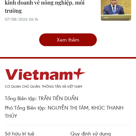
kinh doanh về nông nghiệp, môi
trường
07/08/2026 06:16
Xem thêm
CƠ QUAN CHỦ QUẢN: THÔNG TẤN XÃ VIỆT NAM
Tổng Biên tập: TRẦN TIẾN DUẨN
Phó Tổng Biên tập: NGUYỄN THỊ TÁM, KHÚC THANH
THỦY
Sở hữu trí tuệ
Quy định sử dụng