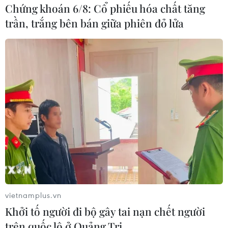
Chứng khoán 6/8: Cổ phiếu hóa chất tăng
trần, trắng bên bán giữa phiên đỏ lửa
#Sạt lở
#Nước lũ
#Lai Châu
Lai Châu
vietnamplus.vn
Khởi tố người đi bộ gây tai nạn chết người
trên quốc lộ ở Quảng Trị
Mưa lớn kéo dài gây nhiều
Bất cập việc ngừng giao