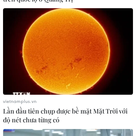
thiệt hại về nhà ở, giao
khoán quản lý, bảo vệ rừng
thông tại tỉnh Sơn La
ở Nam Cát Tiên
06/08/2026 09:48
06/08/2026 09:45
Bão Dolphin hướng vào
Mở 1 cửa xả đáy hồ thủy
miền Đông Trung Quốc,
điện Hòa Bình vào 16 giờ
cảnh báo mưa lớn trên
ngày 6/8
diện rộng
06/08/2026 06:28
vietnamplus.vn
06/08/2026 08:36
Lần đầu tiên chụp được bề mặt Mặt Trời với
độ nét chưa từng có