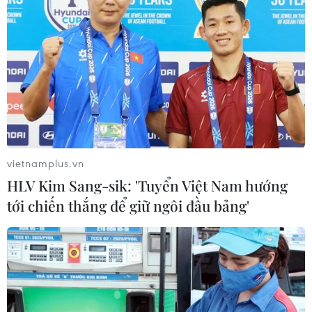
Quảng Trị ưu tiên đầu tư
Pháp mở các điểm tắm
hoàn thiện hệ thống xử lý
sông phục vụ người dân
nước thải cụm công
trong mùa Hè nắng nóng
nghiệp
06/08/2026 03:02
06/08/2026 03:03
vietnamplus.vn
HLV Kim Sang-sik: 'Tuyển Việt Nam hướng
tới chiến thắng để giữ ngôi đầu bảng'
Thành phố Hồ Chí Minh
Sơn La hỗ trợ người dân di
triển khai 8 dự án trạm
dời khỏi nơi nguy hiểm do
trung chuyển rác công
mưa lũ