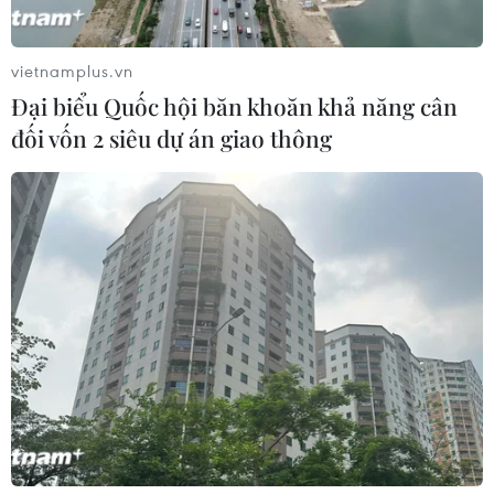
vietnamplus.vn
Đại biểu Quốc hội băn khoăn khả năng cân
đối vốn 2 siêu dự án giao thông
Động đất mạnh làm rung
Thời tiết miền Bắc sẽ ảnh
chuyển miền Nam
hưởng ra sao khi bão số 3
Philippines
Kujira đi vào Biển Đông?
05/08/2026 05:29
05/08/2026 04:56
Áp thấp nhiệt đới mạnh
Mưa lũ, sạt lở tại Sri Lanka
lên thành bão số 3, vùng
khiến 5 người thiệt mạng