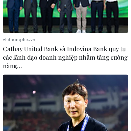
Gần 40 điểm bị sạt lở đất
Bão số 3 gây gió mạnh,
do mưa lớn tại Lào Cai
sóng cao trên vùng biển
phía Đông Nam
05/08/2026 14:56
05/08/2026 14:55
vietnamplus.vn
Cathay United Bank và Indovina Bank quy tụ
các lãnh đạo doanh nghiệp nhằm tăng cường
năng…
Thả kỳ đà hoa về rừng đặc
Đẩy nhanh tiến độ Nhà
dụng vườn chim Bạc Liêu
máy điện rác ở Thanh Hóa
trước áp lực xử lý rác thải
05/08/2026 13:45
05/08/2026 13:30