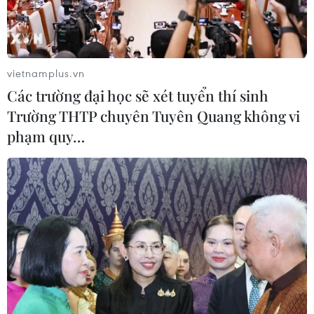
đổ sập
08/07/2026 06:56
vietnamplus.vn
Các trường đại học sẽ xét tuyển thí sinh
Trường THTP chuyên Tuyên Quang không vi
phạm quy…
Theo dõi VietnamPlus
Tại bản Giao Chản (xã Khổng Lào), ngôi nhà 2
tầng kiên cố nằm bên bờ suối của gia đình anh Lý
Văn Quang bị sụp đổ hoàn toàn do sạt lở ăn sâu,
khoét vào phần móng nhà.
Rạng sáng ngày 8/7, nhiều địa phương ở Lai
Châu tiếp tục có mưa lớn, gây thiệt hại về tài
sản của người dân.