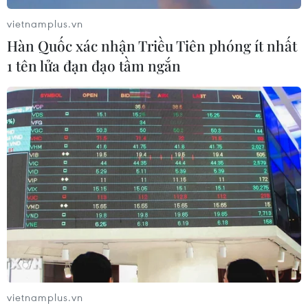
Mưa lớn đã làm sập một căn nhà
hai tầng tại bản Giao Chản, xã
vietnamplus.vn
Khổng Lào; ngoài ra nước lũ cũng
Hàn Quốc xác nhận Triều Tiên phóng ít nhất
làm ngập úng, cuốn trôi nhiều
1 tên lửa đạn đạo tầm ngắn
diện tích lúa của người dân tại
địa phương.
(TTXVN/Vietnam+)
vietnamplus.vn