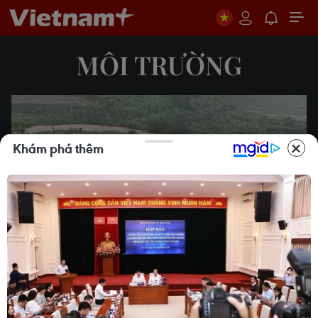
MÔI TRƯỜNG
Khám phá thêm
Play
Video
Lai Châu: Lũ dữ khiến ngôi
nhà 2 tầng nằm bên bờ suối