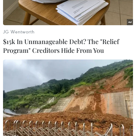
JG Wentworth
$15k In Unmanageable Debt? The "Relief
Program" Creditors Hide From You
Toàn cảnh khu bảo tồn thiên nhiên Bình Châu - Phước Bửu.
(Ảnh: Huỳnh Sơn/TTXVN)
Quyết định điều chỉnh, bổ sung phương án
quản lý rừng bền vững tại Khu Bảo tồn thiên
nhiên Bình Châu-Phước Bửu giai đoạn 2020-
2030 vừa được Ủy ban Nhân dân Thành phố Hồ
Chí Minh ban hành đánh dấu bước điều chỉnh