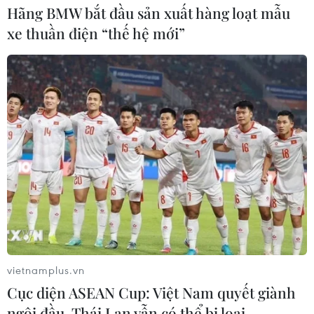
Hãng BMW bắt đầu sản xuất hàng loạt mẫu
xe thuần điện “thế hệ mới”
vietnamplus.vn
Cục diện ASEAN Cup: Việt Nam quyết giành
ngôi đầu, Thái Lan vẫn có thể bị loại