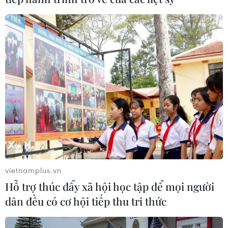
#Bình Châu-Phước Bửu
#Khu bảo tồn thiên nhiên Bình Châu-Phước Bửu
#Tài nguyên rừng
Tp. Hồ Chí Minh
vietnamplus.vn
Hỗ trợ thúc đẩy xã hội học tập để mọi người
Theo dõi VietnamPlus
dân đều có cơ hội tiếp thu tri thức