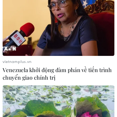
quý hiếm
07/06/2022 00:59
Ban Quản lý Khu bảo tồn thiên nhiên Xuân Liên đã nhân
giống được 45.320 cây lan của 3 loài lan Hài Vân Bắc,
lan Hài Lông và lan Thủy Tiên Hường.
vietnamplus.vn
Venezuela khởi động đàm phán về tiến trình
chuyển giao chính trị