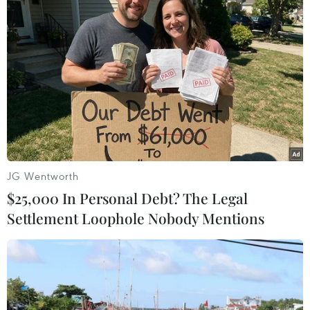
tác động của thiên tai và kết nối không gian
sinh thái giữa rừng với biển. Trong bối cảnh
thành phố định hướng phát triển theo mô hình
đô thị biển, những giá trị này ngày càng trở nên
quan trọng.
JG Wentworth
$25,000 In Personal Debt? The Legal
Settlement Loophole Nobody Mentions
Toàn cảnh khu bảo tồn thiên nhiên Bình Châu - Phước Bửu.
(Ảnh: Huỳnh Sơn/TTXVN)