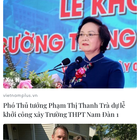
sinh thái, góp phần bảo đảm an ninh môi
trường, tăng khả năng chống chịu trước biến
đổi khí hậu và tạo nền tảng cho phát triển xanh.
Theo đó, điểm mới quan trọng là chuyển từ
quản lý diện tích rừng sang quản trị hệ sinh
thái rừng. Giá trị cần gìn giữ không chỉ nằm ở
hơn 9.739 ha đất có rừng mà còn ở các sinh
cảnh tự nhiên, nguồn gen quý hiếm và những
dịch vụ hệ sinh thái mà khu rừng mang lại.
Nếu Cần Giờ được biết đến với hệ sinh thái
vietnamplus.vn
rừng ngập mặn có giá trị toàn cầu thì Bình
Phó Thủ tướng Phạm Thị Thanh Trà dự lễ
Châu-Phước Bửu là khu rừng tự nhiên ven biển
khởi công xây Trường THPT Nam Đàn 1
hiếm hoi còn giữ được tính nguyên vẹn.
Hệ sinh thái này góp phần điều hòa khí hậu,
hấp thụ carbon, giữ nước, hạn chế xói lở, giảm