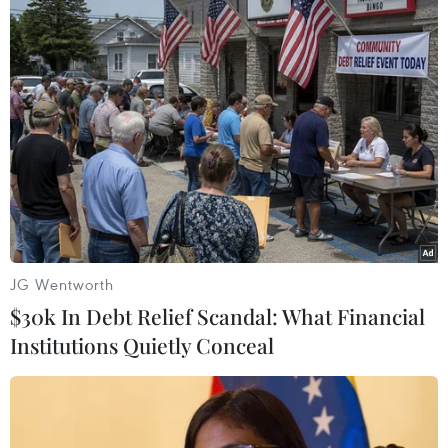
TIN LIÊN QUAN
JG Wentworth
$30k In Debt Relief Scandal: What Financial
Institutions Quietly Conceal
Thanh Hóa: Bảo tồn thành công 3 loài lan