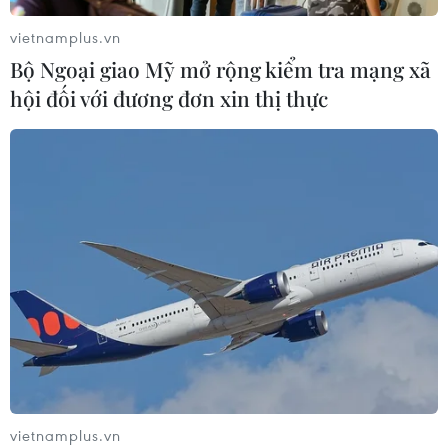
lý, bảo vệ rừng ở Nam Cát Tiên
vietnamplus.vn
06/08/2026 09:45
Bộ Ngoại giao Mỹ mở rộng kiểm tra mạng xã
hội đối với đương đơn xin thị thực
Bão Dolphin hướng vào miền Đông
Trung Quốc, cảnh báo mưa lớn trên
diện rộng
06/08/2026 08:36
Mở 1 cửa xả đáy hồ thủy điện Hòa
Bình vào 16 giờ ngày 6/8
06/08/2026 06:28
Quảng Trị: Mùa mưa lũ cận kề,
vietnamplus.vn