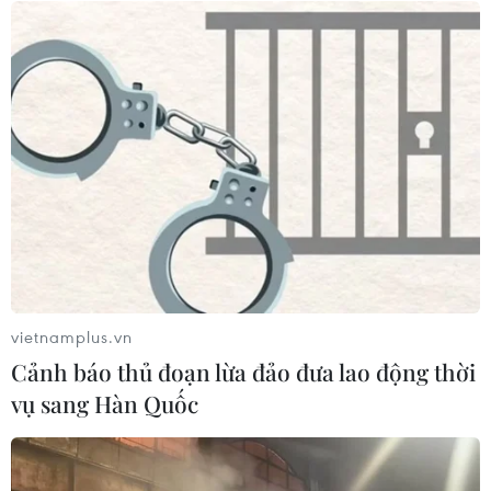
Xem thêm
CƠ QUAN CHỦ QUẢN: THÔNG TẤN XÃ VIỆT NAM
Tổng Biên tập: TRẦN TIẾN DUẨN
Phó Tổng Biên tập: NGUYỄN THỊ TÁM, KHÚC THANH
THỦY
vietnamplus.vn
Sở hữu trí tuệ
Quy định sử dụng
Cảnh báo thủ đoạn lừa đảo đưa lao động thời
RSS
Hỗ trợ
vụ sang Hàn Quốc
Ngôn ngữ
TTXVN
Dịch vụ tin
Quảng cáo