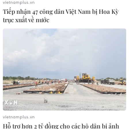
vietnamplus.vn
Tiếp nhận 47 công dân Việt Nam bị Hoa Kỳ
trục xuất về nước
TIN CÙNG CHUYÊN MỤC
Mở 1 cửa xả đáy hồ thủy điện Hòa
Bình vào 16 giờ ngày 6/8
06/08/2026 06:28
Quảng Trị: Mùa mưa lũ cận kề,
thường trực nỗi lo bờ sông 'nuốt' đất
06/08/2026 05:14
vietnamplus.vn
Hỗ trợ hơn 2 tỷ đồng cho các hộ dân bị ảnh