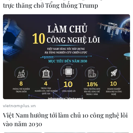
Mưa lớn gây nhiều thiệt hại người
trực thăng chở Tổng thống Trump
và tài sản của người dân tại tỉnh Lai Châu
06/07/2026 09:05
Mưa lớn kéo dài từ chiều 5 đến sáng 6/7/2026 tại tỉnh
Lai Châu đã gây ngập úng diện rộng, sạt lở đất đá trên
nhiều tuyến giao thông và ảnh hưởng đến đời sống, sản
xuất của người dân.
vietnamplus.vn
Việt Nam hướng tới làm chủ 10 công nghệ lõi
vào năm 2030