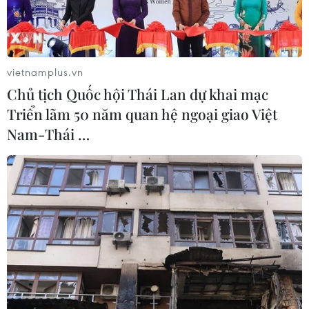
vietnamplus.vn
Chủ tịch Quốc hội Thái Lan dự khai mạc
Triển lãm 50 năm quan hệ ngoại giao Việt
Nam-Thái …
Nhiều khối đá lớn do nước lũ đưa về ngổn ngang trên diện tích
lúa của người dân. (Ảnh: Quý Trung/TTXVN)
Mưa lớn từ tối 7/7 đến sáng nay tiếp tục gây
thiệt hại về nhà ở, hoa màu và hạ tầng giao
thông tại nhiều địa phương của tỉnh Lai Châu.
Hiện cấp ủy, chính quyền và lực lượng chức
năng đang khẩn trương triển khai các biện