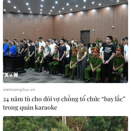
Mưa lũ gây nhiều thiệt hại tại Lai Châu,
một người bị cuốn trôi
06/07/2026 08:33
Hoàn lưu bão số 1 gây mưa lớn tại tỉnh Lai Châu khiến
nhiều tuyến quốc lộ bị sạt lở nghiêm trọng, ngập úng
diện rộng và làm một người thiệt mạng do bị lũ cuốn
trôi.
vietnamplus.vn
24 năm tù cho đôi vợ chồng tổ chức “bay lắc”
trong quán karaoke