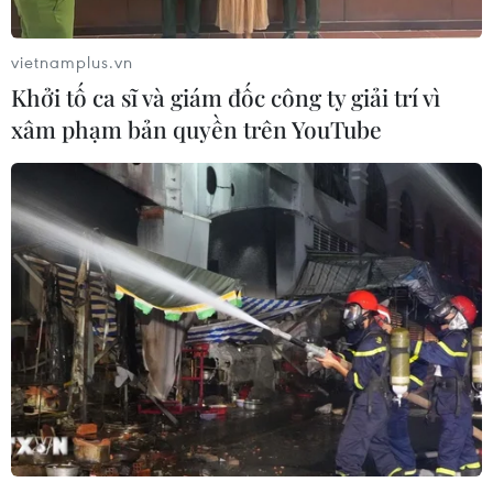
TIN LIÊN QUAN
vietnamplus.vn
Khởi tố ca sĩ và giám đốc công ty giải trí vì
xâm phạm bản quyền trên YouTube
Mưa lớn gây sạt lở nghiêm trọng
nhiều nơi tại Lai Châu
08/07/2026 03:58