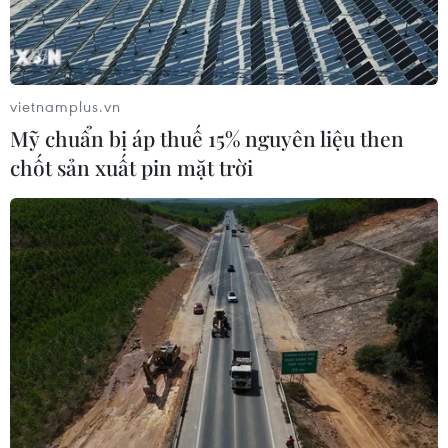
vietnamplus.vn
Mỹ chuẩn bị áp thuế 15% nguyên liệu then
chốt sản xuất pin mặt trời