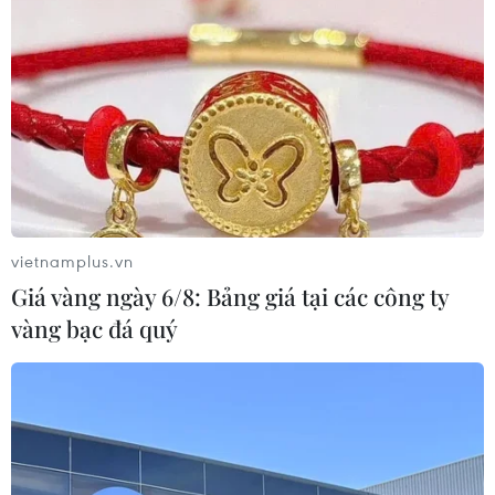
05/08/2026 14:56
Bão số 3 gây gió mạnh, sóng cao trên
vùng biển phía Đông Nam
05/08/2026 14:55
vietnamplus.vn
Thả kỳ đà hoa về rừng đặc dụng
Giá vàng ngày 6/8: Bảng giá tại các công ty
vườn chim Bạc Liêu
vàng bạc đá quý
05/08/2026 13:45
Đẩy nhanh tiến độ Nhà máy điện rác
ở Thanh Hóa trước áp lực xử lý rác