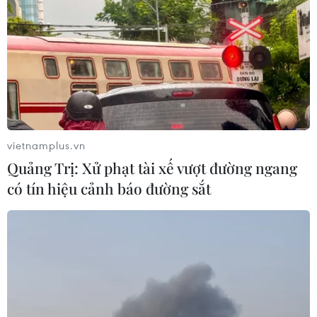
sản của người dân
Tình hình mưa lũ trên địa bàn tỉnh
Lai Châu đang diễn biến phức
tạp, các lực lượng của tỉnh đang
chủ động ứng phó, hạn chế thấp
nhất thiệt hại về người và tài sản
của nhân dân.
vietnamplus.vn
(TTXVN/Vietnam+)
Quảng Trị: Xử phạt tài xế vượt đường ngang
có tín hiệu cảnh báo đường sắt