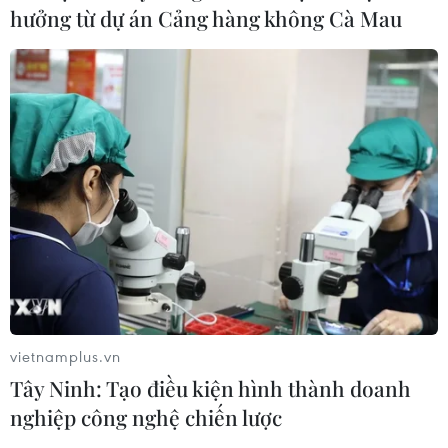
hưởng từ dự án Cảng hàng không Cà Mau
Mưa dông khiến hàng chục
chuyến bay tới Nội Bài không thể hạ
cánh
06/08/2026 04:37
Cảnh báo lũ quét, sạt lở đất ở 8 tỉnh
khu vực Bắc Bộ và Thanh Hóa
06/08/2026 03:47
Mưa lớn kéo dài gây thiệt hại khoảng
15 tỷ đồng tại Tuyên Quang
vietnamplus.vn
06/08/2026 03:03
Tây Ninh: Tạo điều kiện hình thành doanh
nghiệp công nghệ chiến lược