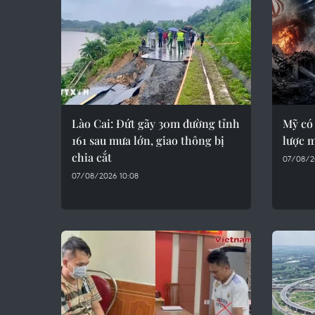
Lào Cai: Đứt gãy 30m đường tỉnh
Mỹ có
161 sau mưa lớn, giao thông bị
lược 
chia cắt
07/08/2
07/08/2026 10:08