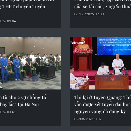
g THPT chuyên Tuyên
của xe tải cẩu, 2 người tho
g
06/08/2026 09:00
026 09:04
 tù cho 2 vợ chồng tổ
Thi lại ở Tuyên Quang: Thí
bay lắc” tại Hà Nội
vẫn được xét tuyển đại học
nguyện vọng đã đăng ký
026 03:46
05/08/2026 11:02