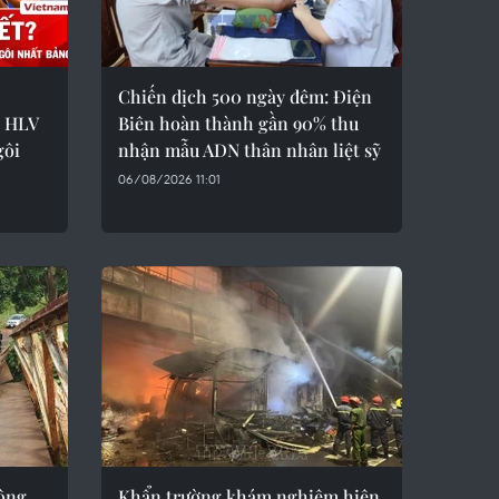
Chiến dịch 500 ngày đêm: Điện
ò HLV
Biên hoàn thành gần 90% thu
gôi
nhận mẫu ADN thân nhân liệt sỹ
06/08/2026 11:01
tông
Khẩn trường khám nghiệm hiện