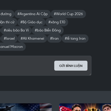
 đường
#Argentina Ai Cập
#World Cup 2026
lận thi cử
#Bộ Giáo dục
#xăng E10
#siêu bão Ba Vì
#bão Biển Đông
#Israel
#Ali Khamenei
#Iran
#lễ tang Iran
anuel Macron
GỬI BÌNH LUẬN