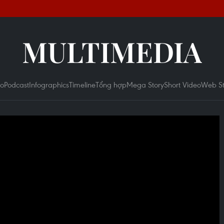
MULTIMEDIA
eo
Podcast
Infographics
Timeline
Tổng hợp
Mega Story
Short Video
Web St