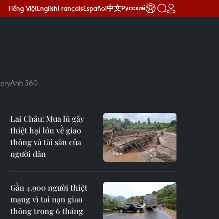
Tiếng Việt
English
Français
Español
中文
Русский
ory
Ảnh 360
Lai Châu: Mưa lũ gây
thiệt hại lớn về giao
thông và tài sản của
người dân
Gần 4.900 người thiệt
mạng vì tai nạn giao
thông trong 6 tháng