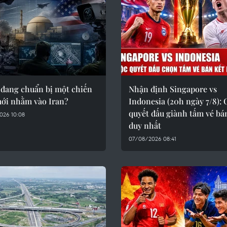
 đang chuẩn bị một chiến
Nhận định Singapore vs
mới nhằm vào Iran?
Indonesia (20h ngày 7/8):
quyết đấu giành tấm vé bá
026 10:08
duy nhất
07/08/2026 08:41