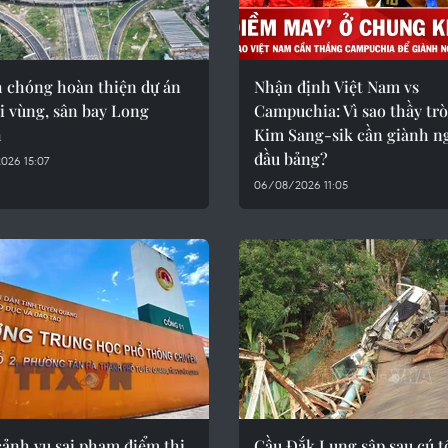
 chóng hoàn thiện dự án
Nhận định Việt Nam vs
i vùng, sân bay Long
Campuchia: Vì sao thầy tr
h
Kim Sang-sik cần giành n
đầu bảng?
026 15:07
06/08/2026 11:05
cảnh vụ sai phạm điểm thi
Cầu Đắk Lung sập sau cú 