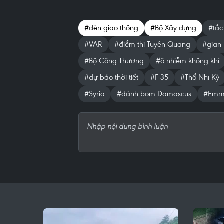
#đèn giao thông
#Bộ Xây dựng
#tắc
#VAR
#điểm thi Tuyên Quang
#gian 
#Bộ Công Thương
#ô nhiễm không khí
#dự báo thời tiết
#F-35
#Thổ Nhĩ Kỳ
#Syria
#đánh bom Damascus
#Emm