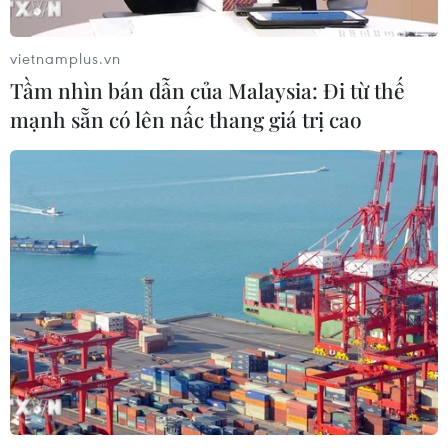
vietnamplus.vn
Tầm nhìn bán dẫn của Malaysia: Đi từ thế
mạnh sẵn có lên nấc thang giá trị cao