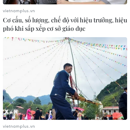
vietnamplus.vn
Cơ cấu, số lượng, chế độ với hiệu trưởng, hiệu
phó khi sắp xếp cơ sở giáo dục
Quảng Ninh: Khắc phục hậu quả bão số 1,
sớm khôi phục cấp điện cho Cô Tô
05/07/2026 02:25
Tại Móng Cái, mưa lớn kèm gió giật cấp 9-10 đã làm
khoảng 850 cây xanh bị gãy đổ, nhiều ngôi nhà bị tốc
mái, hư hỏng mái tôn và gây ngập cục bộ tại các
phường Móng Cái 1, Móng Cái 2, Móng Cái 3.
vietnamplus.vn