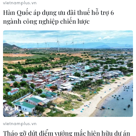
vietnamplus.vn
Hàn Quốc áp dụng ưu đãi thuế hỗ trợ 6
ngành công nghiệp chiến lược
vietnamplus.vn
Tháo gỡ dứt điểm vướng mắc hiện hữu dự án
TIN CÙNG CHUYÊN MỤC