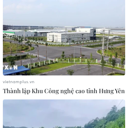
hàng bị ảnh hưởng bởi bão số 1
06/07/2026 03:56
Thống kê của EVNNPC cho thấy bão số 1 đã làm hư
hỏng một máy biến áp trung áp, 17 cột điện trung áp bị
gãy đổ, 8 cột trung áp bị nghiêng, sạt lở hoặc rạn nứt
và 33 cột hạ áp bị gãy đổ.
vietnamplus.vn
Thành lập Khu Công nghệ cao tỉnh Hưng Yên