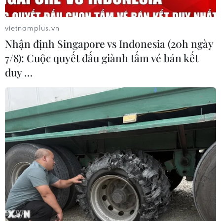
vietnamplus.vn
Nhận định Singapore vs Indonesia (20h ngày
7/8): Cuộc quyết đấu giành tấm vé bán kết
duy …
Hạ tầng ven bờ biển Trà Cổ bị bão số 1 đánh sập. (Ảnh: Thanh
Vân/TTXVN)
Ông Vũ Thái Nam, Phó Chủ tịch Ủy ban Nhân
dân phường Móng Cái 3 thông tin: Ưu tiên hàng
đầu của địa phương ngay sau bão là bảo đảm an
toàn giao thông, cung cấp lại điện nước và đặc
biệt là cứu hộ các đầm nuôi thủy sản.