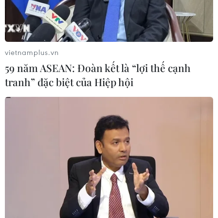
vietnamplus.vn
59 năm ASEAN: Đoàn kết là “lợi thế cạnh
tranh” đặc biệt của Hiệp hội