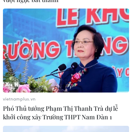
Quảng Ninh ứng trực khẩn cấp đối phó bão số 1, đảm
bảo an toàn và khắc phục thiệt hại do gió mạnh, mưa
lớn và sạt lở đất gây ra.
vietnamplus.vn
Phó Thủ tướng Phạm Thị Thanh Trà dự lễ
khởi công xây Trường THPT Nam Đàn 1
Khôi phục cấp điện cho hơn 91% khách