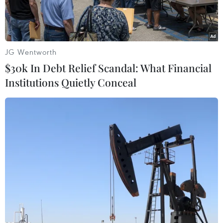
JG Wentworth
$30k In Debt Relief Scandal: What Financial
Institutions Quietly Conceal
Đê bao biển Mũi Ngọc (phường Móng Cái 1) tan hoang sau
bão số 1. (Ảnh: Thanh Vân/TTXVN)
Sau khi bão số 1 (Maysak) đi qua, các địa
phương chịu ảnh hưởng trên địa bàn tỉnh
Quảng Ninh đang tập trung lực lượng khắc
phục hậu quả.
Đến ngày 8/7, các nhu cầu thiết yếu như điện,