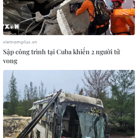
nhận thiệt hại không đáng kể.
(TTXVN/Vietnam+)
vietnamplus.vn
Sập công trình tại Cuba khiến 2 người tử
vong