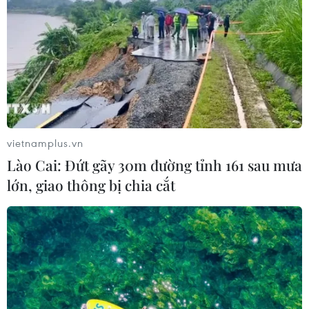
vietnamplus.vn
Lào Cai: Đứt gãy 30m đường tỉnh 161 sau mưa
lớn, giao thông bị chia cắt