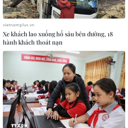
#Quảng Ninh
#bão số 1
#khắc phục hậu quả
#hạ tầng
#sản xuất
#điện lực
#thủy sản
Quảng Ninh
vietnamplus.vn
Xe khách lao xuống hố sâu bên đường, 18
hành khách thoát nạn
Theo dõi VietnamPlus
TIN LIÊN QUAN