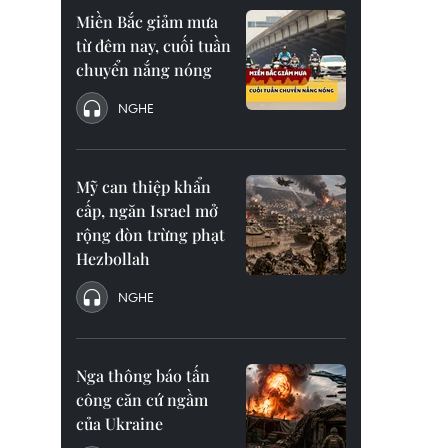
Miền Bắc giảm mưa
từ đêm nay, cuối tuần
chuyển nắng nóng
NGHE
Mỹ can thiệp khẩn
cấp, ngăn Israel mở
rộng đòn trừng phạt
Hezbollah
NGHE
Nga thông báo tấn
công căn cứ ngầm
của Ukraine