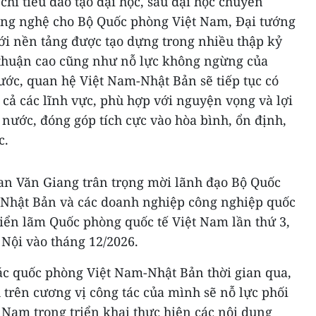
 chỉ tiêu đào tạo đại học, sau đại học chuyên
ông nghệ cho Bộ Quốc phòng Việt Nam, Đại tướng
ới nền tảng được tạo dựng trong nhiều thập kỷ
g thuận cao cũng như nỗ lực không ngừng của
ước, quan hệ Việt Nam-Nhật Bản sẽ tiếp tục có
t cả các lĩnh vực, phù hợp với nguyện vọng và lợi
nước, đóng góp tích cực vào hòa bình, ổn định,
c.
an Văn Giang trân trọng mời lãnh đạo Bộ Quốc
 Nhật Bản và các doanh nghiệp công nghiệp quốc
ển lãm Quốc phòng quốc tế Việt Nam lần thứ 3,
 Nội vào tháng 12/2026.
ác quốc phòng Việt Nam-Nhật Bản thời gian qua,
 trên cương vị công tác của mình sẽ nỗ lực phối
 Nam trong triển khai thực hiện các nội dung