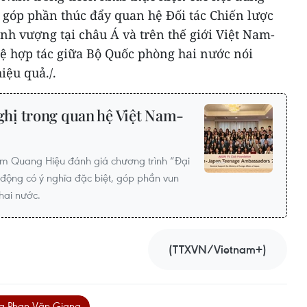
 góp phần thúc đẩy quan hệ Đối tác Chiến lược
ịnh vượng tại châu Á và trên thế giới Việt Nam-
ệ hợp tác giữa Bộ Quốc phòng hai nước nói
iệu quả./.
hị trong quan hệ Việt Nam-
ạm Quang Hiệu đánh giá chương trình “Đại
t động có ý nghĩa đặc biệt, góp phần vun
 hai nước.
(TTXVN/Vietnam+)
g Phan Văn Giang