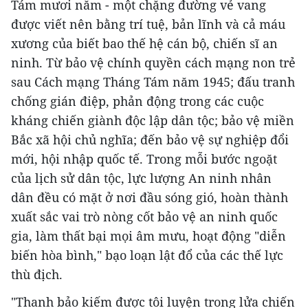
Tám mươi năm - một chặng đường vẻ vang
được viết nên bằng trí tuệ, bản lĩnh và cả máu
xương của biết bao thế hệ cán bộ, chiến sĩ an
ninh. Từ bảo vệ chính quyền cách mạng non trẻ
sau Cách mạng Tháng Tám năm 1945; đấu tranh
chống gián điệp, phản động trong các cuộc
kháng chiến giành độc lập dân tộc; bảo vệ miền
Bắc xã hội chủ nghĩa; đến bảo vệ sự nghiệp đổi
mới, hội nhập quốc tế. Trong mỗi bước ngoặt
của lịch sử dân tộc, lực lượng An ninh nhân
dân đều có mặt ở nơi đầu sóng gió, hoàn thành
xuất sắc vai trò nòng cốt bảo vệ an ninh quốc
gia, làm thất bại mọi âm mưu, hoạt động "diễn
biến hòa bình," bạo loạn lật đổ của các thế lực
thù địch.
"Thanh bảo kiếm được tôi luyện trong lửa chiến