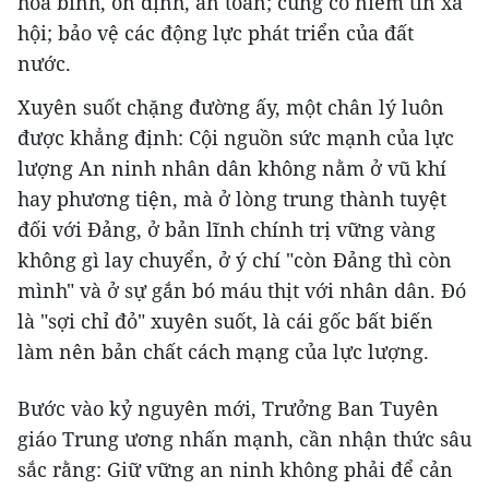
hòa bình, ổn định, an toàn; củng cố niềm tin xã
hội; bảo vệ các động lực phát triển của đất
nước.
Xuyên suốt chặng đường ấy, một chân lý luôn
được khẳng định: Cội nguồn sức mạnh của lực
lượng An ninh nhân dân không nằm ở vũ khí
hay phương tiện, mà ở lòng trung thành tuyệt
đối với Đảng, ở bản lĩnh chính trị vững vàng
không gì lay chuyển, ở ý chí "còn Đảng thì còn
mình" và ở sự gắn bó máu thịt với nhân dân. Đó
là "sợi chỉ đỏ" xuyên suốt, là cái gốc bất biến
làm nên bản chất cách mạng của lực lượng.
Bước vào kỷ nguyên mới, Trưởng Ban Tuyên
giáo Trung ương nhấn mạnh, cần nhận thức sâu
sắc rằng: Giữ vững an ninh không phải để cản