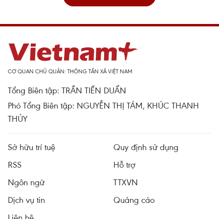
CƠ QUAN CHỦ QUẢN: THÔNG TẤN XÃ VIỆT NAM
Tổng Biên tập: TRẦN TIẾN DUẨN
Phó Tổng Biên tập: NGUYỄN THỊ TÁM, KHÚC THANH
THỦY
Sở hữu trí tuệ
Quy định sử dụng
RSS
Hỗ trợ
Ngôn ngữ
TTXVN
Dịch vụ tin
Quảng cáo
Liên hệ