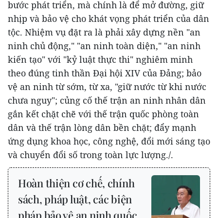
bước phát triển, mà chính là để mở đường, giữ
nhịp và bảo vệ cho khát vọng phát triển của dân
tộc. Nhiệm vụ đặt ra là phải xây dựng nền "an
ninh chủ động," "an ninh toàn diện," "an ninh
kiến tạo" với "kỷ luật thực thi" nghiêm minh
theo đúng tinh thần Đại hội XIV của Đảng; bảo
vệ an ninh từ sớm, từ xa, "giữ nước từ khi nước
chưa nguy"; củng cố thế trận an ninh nhân dân
gắn kết chặt chẽ với thế trận quốc phòng toàn
dân và thế trận lòng dân bền chặt; đẩy mạnh
ứng dụng khoa học, công nghệ, đổi mới sáng tạo
và chuyển đổi số trong toàn lực lượng./.
Hoàn thiện cơ chế, chính
sách, pháp luật, các biện
pháp bảo vệ an ninh quốc