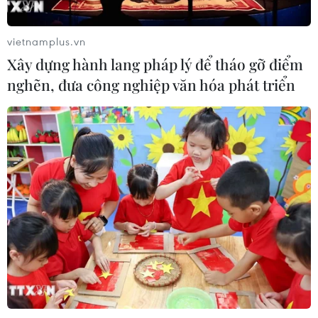
dọa của IS đối với hòa bình, an ninh
quốc tế
vietnamplus.vn
05/08/2026 23:15
Xây dựng hành lang pháp lý để tháo gỡ điểm
nghẽn, đưa công nghiệp văn hóa phát triển
Mỹ hoàn trả khoảng 100 tỷ USD thuế
quan sau phán quyết của Tòa án Tối
cao
05/08/2026 22:58
Tổng Bí thư, Chủ tịch nước tiếp Tư
lệnh Bộ Chỉ huy Thái Bình Dương
Hoa Kỳ
05/08/2026 12:29
Mỹ truy tố đối tượng bị bắt tại sân