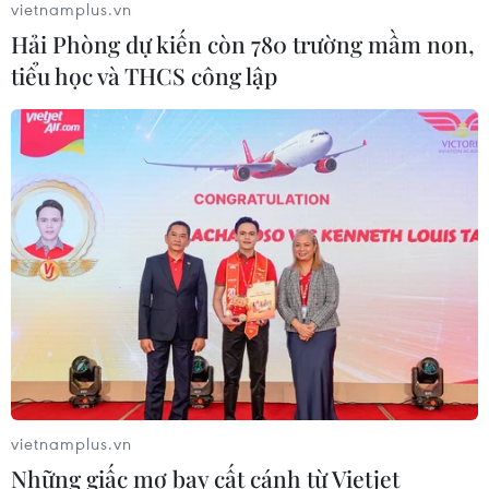
golf của Tổng thống Trump
vietnamplus.vn
Hải Phòng dự kiến còn 780 trường mầm non,
05/08/2026 06:57
tiểu học và THCS công lập
Xem thêm
CƠ QUAN CHỦ QUẢN: THÔNG TẤN XÃ VIỆT NAM
Tổng Biên tập: TRẦN TIẾN DUẨN
Phó Tổng Biên tập: NGUYỄN THỊ TÁM, KHÚC THANH
THỦY
vietnamplus.vn
Sở hữu trí tuệ
Quy định sử dụng
Những giấc mơ bay cất cánh từ Vietjet