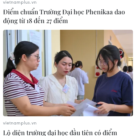
vietnamplus.vn
Điểm chuẩn Trường Đại học Phenikaa dao
động từ 18 đến 27 điểm
Mỹ và Trung Quốc tiếp tục đàm phán
thương mại vào tuần tới
24/04/2019 02:28
Đại diện Thương mại Mỹ Robert Lighthizer và Bộ trưởng
Tài chính Steven Mnuchin của Mỹ sẽ đến thủ đô Bắc
Kinh của Trung Quốc để tham gia cuộc đàm phán
thương mại bắt đầu vào ngày 30/4 tới.
vietnamplus.vn
Lộ diện trường đại học đầu tiên có điểm