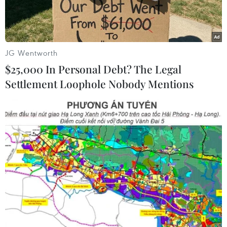
JG Wentworth
$25,000 In Personal Debt? The Legal
Settlement Loophole Nobody Mentions
Tổng thống Mỹ Donald Trump và Chủ tịch Trung Quốc Tập Cận
Bình. (Nguồn: Reuters)
Ngày 25/4, Tổng thống Mỹ Donald Trump cho
biết ông sẽ sớm tiếp đón Chủ tịch Trung Quốc
Tập Cận Bình tại Nhà Trắng, động thái thiết lập
sau khi có khả năng ký kết một thỏa thuận về