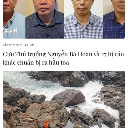
vietnamplus.vn
Cựu Thứ trưởng Nguyễn Bá Hoan và 27 bị cáo
khác chuẩn bị ra hầu tòa