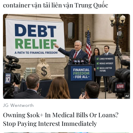
container vận tải liên vận Trung Quốc
Mỹ
Trung Quốc
Theo dõi VietnamPlus
TIN LIÊN QUAN
JG Wentworth
Owning $10k+ In Medical Bills Or Loans?
Stop Paying Interest Immediately