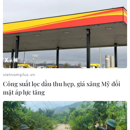
Sập công trình tại Cuba khiến 2
người tử vong
07/08/2026 01:48
Đảng Cộng hòa đề xuất dự luật trao
thêm thẩm quyền thuế quan cho ông
Trump
vietnamplus.vn
07/08/2026 00:33
Công suất lọc dầu thu hẹp, giá xăng Mỹ đối
mặt áp lực tăng
Cựu Giám đốc Viện Quốc gia về Dị
ứng của Mỹ bị buộc tội khinh thường
Quốc hội
07/08/2026 00:25