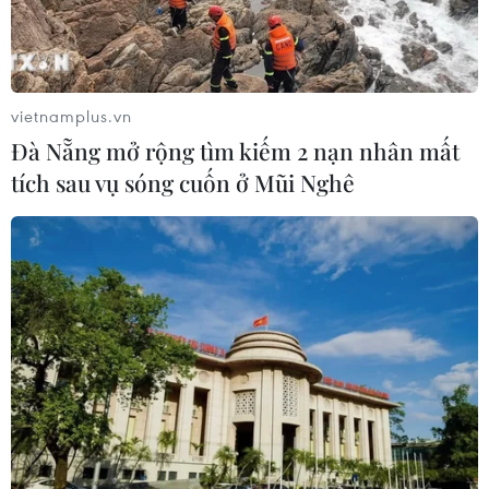
vietnamplus.vn
Đà Nẵng mở rộng tìm kiếm 2 nạn nhân mất
tích sau vụ sóng cuốn ở Mũi Nghê
TIN CÙNG CHUYÊN MỤC
Chiến dịch siết nhập cư của Mỹ tăng
tốc, ICE bắt giữ 51.000 người
09/08/2026 06:56
Bạn bè Canada chia sẻ về giá trị độc