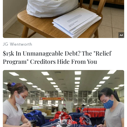
Theo trang mạng scmp.com, Tổng thống Mỹ Donald
Trump đã đề ra thời hạn 4 tuần để Washington và Bắc
Kinh đạt được thỏa thuận nhằm chấm dứt cuộc chiến
thương mại.
JG Wentworth
$15k In Unmanageable Debt? The "Relief
Program" Creditors Hide From You