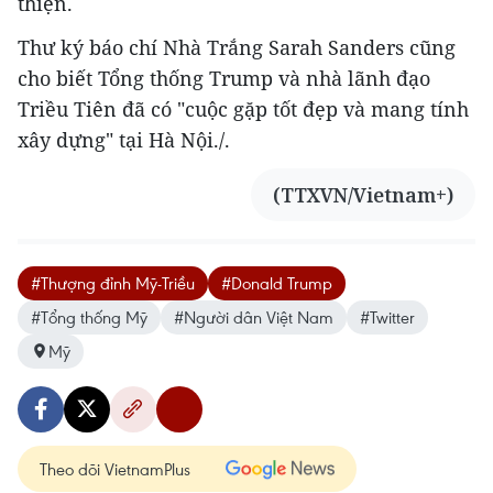
thiện.
Thư ký báo chí Nhà Trắng Sarah Sanders cũng
cho biết Tổng thống Trump và nhà lãnh đạo
Triều Tiên đã có "cuộc gặp tốt đẹp và mang tính
xây dựng" tại Hà Nội./.
(TTXVN/Vietnam+)
#Thượng đỉnh Mỹ-Triều
#Donald Trump
#Tổng thống Mỹ
#Người dân Việt Nam
#Twitter
Mỹ
Theo dõi VietnamPlus