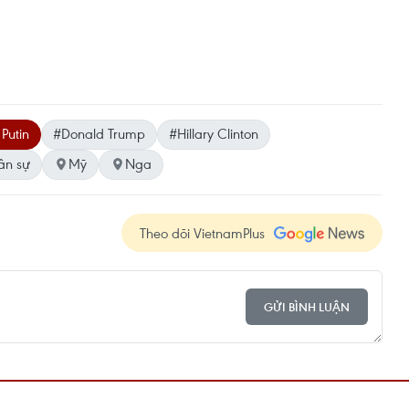
Putin
#Donald Trump
#Hillary Clinton
ân sự
Mỹ
Nga
Theo dõi VietnamPlus
GỬI BÌNH LUẬN