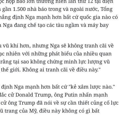
uộc họp báo lớn thường niên lần thứ 12 tại điện
a gần 1.500 nhà báo trong và ngoài nước, Tổng
hẳng định Nga mạnh hơn bất cứ quốc gia nào có
n Nga đang chế tạo các tàu ngầm và máy bay
u vũ khí hơn, nhưng Nga sẽ không tranh cãi về
gạc nhiên với những phát biểu của nhiều quan
rằng tại sao không chứng minh lực lượng vũ
hế giới. Không ai tranh cãi về điều này."
 định Nga mạnh hơn bất cứ "kẻ xâm lược nào."
đắc cử Donald Trump, ông Putin nhấn mạnh
 cử ông Trump đã nói về sự cần thiết củng cố lực
ũ trang của Mỹ, điều này không có gì bất