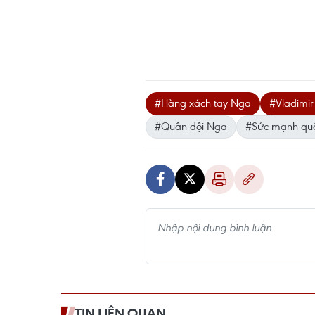
#Hàng xách tay Nga
#Vladimir 
#Quân đội Nga
#Sức mạnh qu
TIN LIÊN QUAN