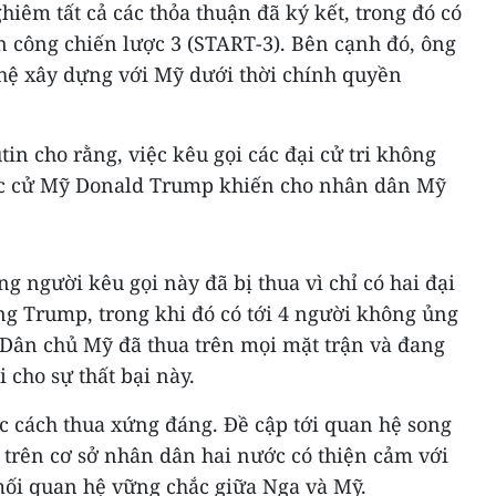
iêm tất cả các thỏa thuận đã ký kết, trong đó có
n công chiến lược 3 (START-3). Bên cạnh đó, ông
hệ xây dựng với Mỹ dưới thời chính quyền
in cho rằng, việc kêu gọi các đại cử tri không
ắc cử Mỹ Donald Trump khiến cho nhân dân Mỹ
g người kêu gọi này đã bị thua vì chỉ có hai đại
ng Trump, trong khi đó có tới 4 người không ủng
g Dân chủ Mỹ đã thua trên mọi mặt trận và đang
 cho sự thất bại này.
c cách thua xứng đáng. Đề cập tới quan hệ song
 trên cơ sở nhân dân hai nước có thiện cảm với
ối quan hệ vững chắc giữa Nga và Mỹ.