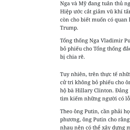
Nga và Mỹ đang tuân thủ ngh
Hiệp ước cắt giảm vũ khí tấ
còn cho biết muốn có quan 
Trump.
Tổng thống Nga Vladimir Put
bỏ phiếu cho Tổng thống đ
bị chia rẽ.
Tuy nhiên, trên thực tế nhữn
cử tri không bỏ phiếu cho ô
hộ bà Hillary Clinton. Đản
tìm kiếm những người có lỗi
Theo ông Putin, cần phải họ
phương, ông Putin cho rằng
nhau nên có thể xây dựng m