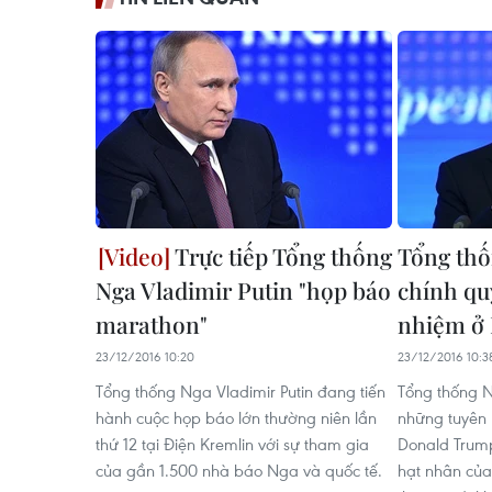
Trực tiếp Tổng thống
Tổng thố
Nga Vladimir Putin "họp báo
chính qu
marathon"
nhiệm ở
23/12/2016 10:20
23/12/2016 10:3
Tổng thống Nga Vladimir Putin đang tiến
Tổng thống N
hành cuộc họp báo lớn thường niên lần
những tuyên 
thứ 12 tại Điện Kremlin với sự tham gia
Donald Trump
của gần 1.500 nhà báo Nga và quốc tế.
hạt nhân của