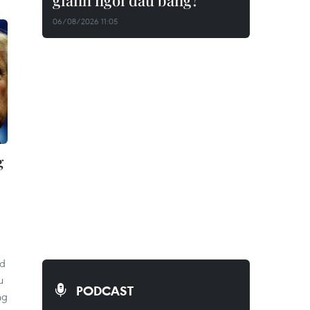
giành ngôi đầu bảng?
06/08/2026 11:05
g
ld
u
PODCAST
ng