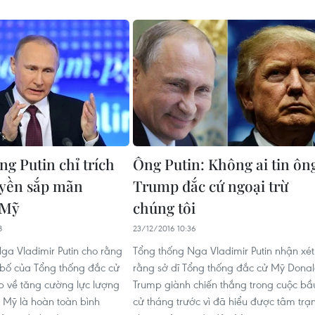
ng Putin chỉ trích
Ông Putin: Không ai tin ôn
yền sắp mãn
Trump đắc cứ ngoại trừ
 Mỹ
chúng tôi
8
23/12/2016 10:36
ga Vladimir Putin cho rằng
Tổng thống Nga Vladimir Putin nhận xét
bố của Tổng thống đắc cử
rằng sở dĩ Tổng thống đắc cử Mỹ Dona
 về tăng cường lực lượng
Trump giành chiến thắng trong cuộc bầ
 Mỹ là hoàn toàn bình
cử tháng trước vì đã hiểu được tâm trạ