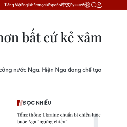
Tiếng Việt
English
Français
Español
中文
Русский
hơn bất cứ kẻ xâm
n công nước Nga. Hiện Nga đang chế tạo
ĐỌC NHIỀU
Tổng thống Ukraine chuẩn bị chiến lược
buộc Nga “ngừng chiến”