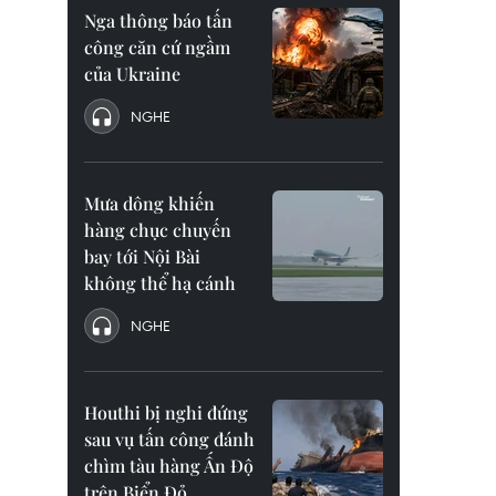
Nga thông báo tấn
công căn cứ ngầm
của Ukraine
NGHE
Mưa dông khiến
hàng chục chuyến
bay tới Nội Bài
không thể hạ cánh
NGHE
Houthi bị nghi đứng
sau vụ tấn công đánh
chìm tàu hàng Ấn Độ
trên Biển Đỏ