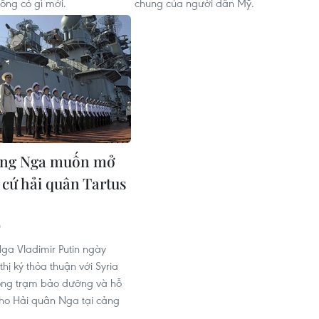
ông có gì mới.
chung của người dân Mỹ.
ống Nga muốn mở
 cứ hải quân Tartus
0
ga Vladimir Putin ngày
thị ký thỏa thuận với Syria
ộng trạm bảo dưỡng và hỗ
 cho Hải quân Nga tại cảng
.