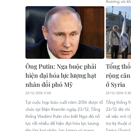
thương và kh
Ông Putin: Nga buộc phải
Tổng th
hiện đại hóa lực lượng hạt
rộng căn
nhân đối phó Mỹ
ở Syria
23/12/2016 11:05
23/12/2016 11:3
Tại cuộc họp báo cuối năm 2016 được tổ
Tổng thống N
chức tại Điện Kremlin ngày 23/12, Tổng
23/12 đã chỉ 
thống Vladimi Putin cho biết Nga đã nỗ
về việc mở r
lực rất nhiều để hiện đại hóa lực lượng
trợ kỹ thuật
tên lửa hạt nhân, lực lượng vũ trang.
Tartus (Syria)