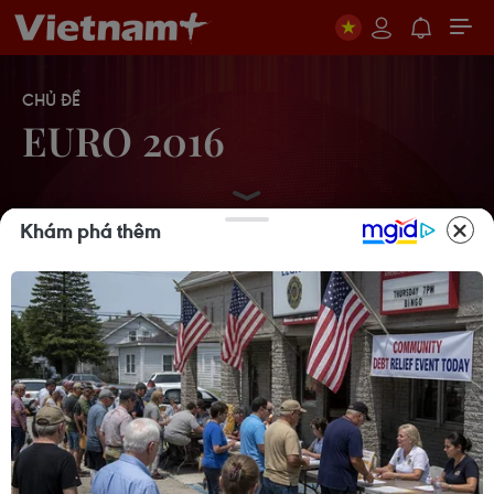
CHỦ ĐỀ
EURO 2016
Khám phá thêm
Nhà vô địch châu Âu Ronaldo thống
trị thế giới "ảo" ở EURO 2016
15/07/2016 11:44
Những điểm nhấn không thể bỏ qua
tại Vòng chung kết EURO 2016
15/07/2016 09:11