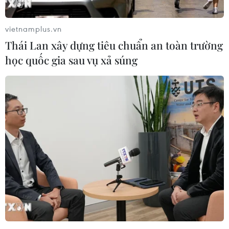
Xem thêm
vietnamplus.vn
Thái Lan xây dựng tiêu chuẩn an toàn trường
học quốc gia sau vụ xả súng
CƠ QUAN CHỦ QUẢN: THÔNG TẤN XÃ VIỆT NAM
Tổng Biên tập: TRẦN TIẾN DUẨN
Phó Tổng Biên tập: NGUYỄN THỊ TÁM, KHÚC THANH
THỦY
Sở hữu trí tuệ
Quy định sử dụng
RSS
Hỗ trợ
Ngôn ngữ
TTXVN
Dịch vụ tin
Quảng cáo