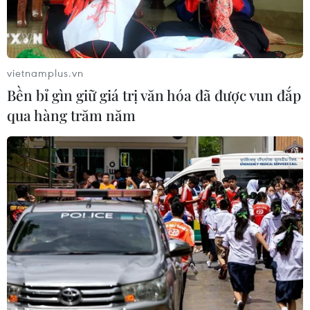
Cristiano Ronaldo nói gì khi cùng Bồ
Đào Nha vô địch EURO?
11/07/2016 04:07
vietnamplus.vn
Bền bỉ gìn giữ giá trị văn hóa đã được vun đắp
qua hàng trăm năm
Quá sốt ruột, Ronaldo “bắt chước”
hành động của Sir Alex
11/07/2016 03:33
Cận cảnh Ronaldo rơi lệ và
lần đầu ngọt ngào của Bồ Đào Nha
11/07/2016 03:25