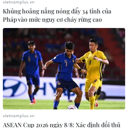
vietnamplus.vn
hình ảnh “nóng” lên mạng xã hội
và gửi cho bạn bè, người thân
Khủng hoảng nắng nóng đẩy 34 tỉnh của
trong gia đình để uy hiếp đòi nợ.
Pháp vào mức nguy cơ cháy rừng cao
(TTXVN/Vietnam+)
vietnamplus.vn
ASEAN Cup 2026 ngày 8/8: Xác định đối thủ