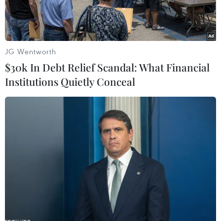
dân thoát các bẫy lừa đảo.
JG Wentworth
$30k In Debt Relief Scandal: What Financial
Institutions Quietly Conceal
Ảnh minh họa. (Nguồn: Vietnam+)
Tình trạng lừa đảo tài chính nhằm chiếm đoạt
tài sản đang có xu hướng gia tăng và diễn biến
phức tạp, kèm theo các phương thức, thủ đoạn