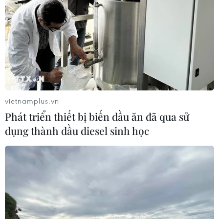
giáo viên thông báo hoàn trả tiền học phí
07/03/2025 05:23
Các đối tượng lừa đảo sẽ hướng dẫn phụ huynh làm
theo các bước và sau đó hack (truy cập bất hợp pháp)
tài khoản ngân hàng của phụ huynh nhằm chiếm đoạt
tiền.
vietnamplus.vn
Phát triển thiết bị biến dầu ăn đã qua sử
dụng thành dầu diesel sinh học