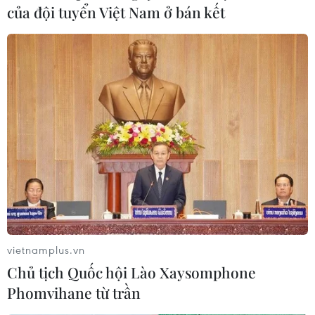
của đội tuyển Việt Nam ở bán kết
#lừa đảo tài chính
#ngăn chặn lừa đảo
#giao dịch ngân hàng
#Agribank
#phòng chống rửa tiền
#tài sản khách hàng
#kỹ năng nghiệp vụ
#đào tạo ngân hàng
#bảo mật ngân hàng
Tp. Hồ Chí Minh
Theo dõi VietnamPlus
vietnamplus.vn
Chủ tịch Quốc hội Lào Xaysomphone
Phomvihane từ trần
TIN LIÊN QUAN