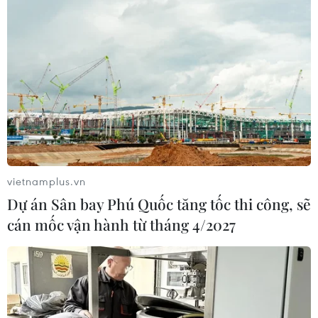
đoạt tài sản của phụ huynh học sinh, phổ biến là gọi
điện, nhắn tin hoàn tiền học phí đã đóng.
vietnamplus.vn
Dự án Sân bay Phú Quốc tăng tốc thi công, sẽ
cán mốc vận hành từ tháng 4/2027
Cảnh giác với thủ đoạn lừa đảo giả mạo