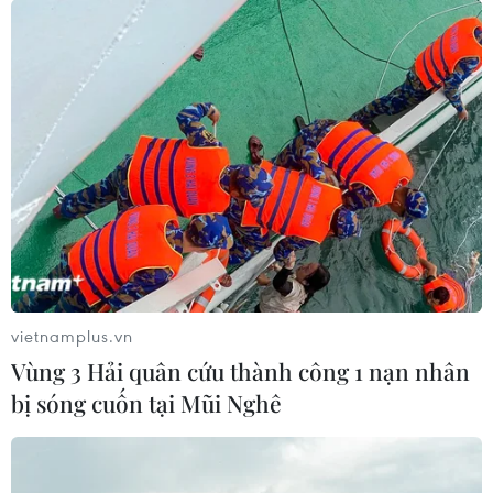
vietnamplus.vn
Cảnh giác với thủ đoạn lừa
Vùng 3 Hải quân cứu thành công 1 nạn nhân
đảo liên quan học phí
bị sóng cuốn tại Mũi Nghê
10/03/2025 09:00
Gần đây xuất hiện các đối tượng lợi dụng chính sách
miễn học phí cho học sinh công lập, để lừa đảo, chiếm