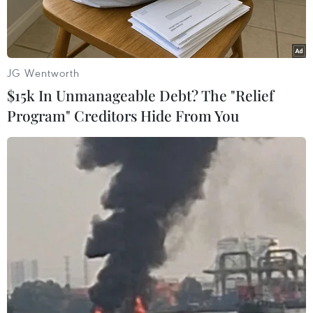
JG Wentworth
$15k In Unmanageable Debt? The "Relief
Program" Creditors Hide From You
Công nhân làm việc trên công trường dự án Nhà ga T3 Cảng
Hàng không Tân Sơn Nhất. (Ảnh: Tiến Lực/TTXVN)
Nhằm thực hiện các giải pháp khuyến khích các
nhà thầu chủ động rút ngắn tiến độ thi công các
dự án, Ủy ban Nhân dân Thành phố Hồ Chí