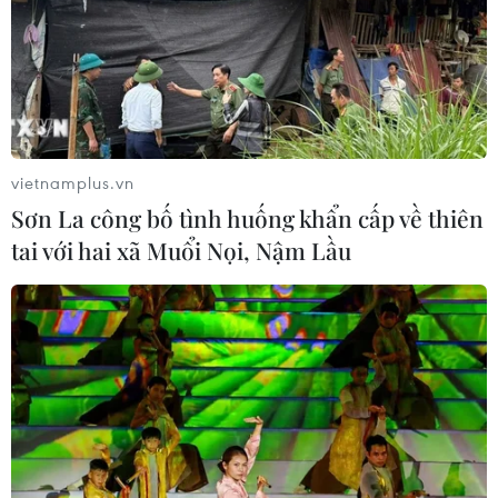
vietnamplus.vn
Sơn La công bố tình huống khẩn cấp về thiên
tai với hai xã Muổi Nọi, Nậm Lầu
TIN CÙNG CHUYÊN MỤC
Đà Nẵng: Khẩn trương tìm kiếm 3
người bị sóng cuốn mất tích tại bán
đảo Sơn Trà
08/08/2026 07:13