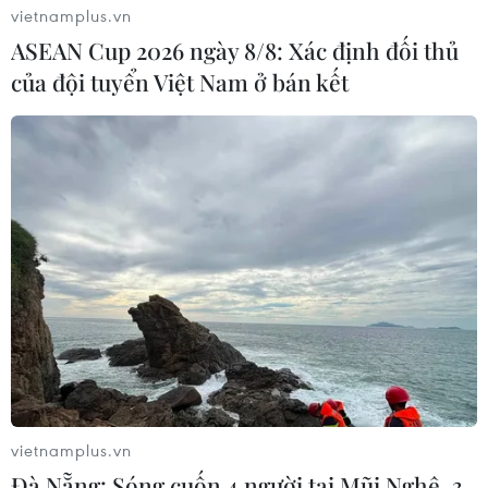
đán Giáp Thìn 2024 sắp tới.
vietnamplus.vn
ASEAN Cup 2026 ngày 8/8: Xác định đối thủ
của đội tuyển Việt Nam ở bán kết
vietnamplus.vn
Đà Nẵng: Sóng cuốn 4 người tại Mũi Nghê, 3