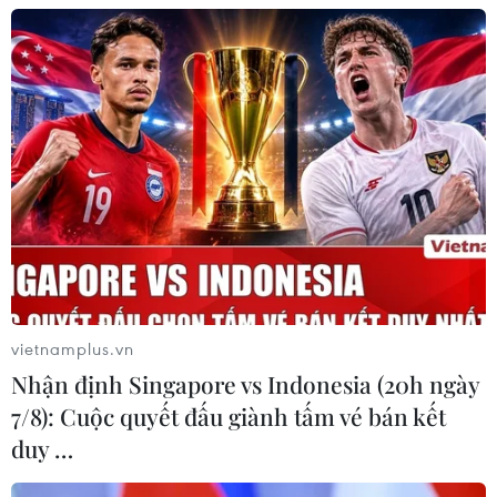
công, sẽ cán mốc vận hành từ tháng
4/2027
08/08/2026 04:30
Tây Ninh ngăn chặn, xử lý nghiêm
các vụ việc xâm phạm quyền sở hữu
trí tuệ
08/08/2026 04:29
Dắt chó đi dạo không đúng quy
định, bị phạt đến 2 triệu đồng?
vietnamplus.vn
08/08/2026 04:16
Nhận định Singapore vs Indonesia (20h ngày
7/8): Cuộc quyết đấu giành tấm vé bán kết
duy …
Bảo đảm quốc phòng, an ninh quốc
gia song không cản trở hoạt động