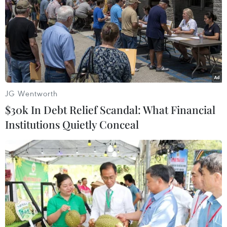
Theo dõi VietnamPlus
JG Wentworth
$30k In Debt Relief Scandal: What Financial
TIN LIÊN QUAN
Institutions Quietly Conceal