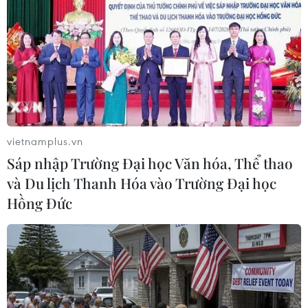
vietnamplus.vn
Sáp nhập Trường Đại học Văn hóa, Thể thao
và Du lịch Thanh Hóa vào Trường Đại học
Hồng Đức
#Ủy ban Nhân dân Thành phố Hồ Chí Minh
#Thưởng hợp đồng
#Vượt tiến độ
#Dự án trọng điểm
Tp. Hồ Chí Minh