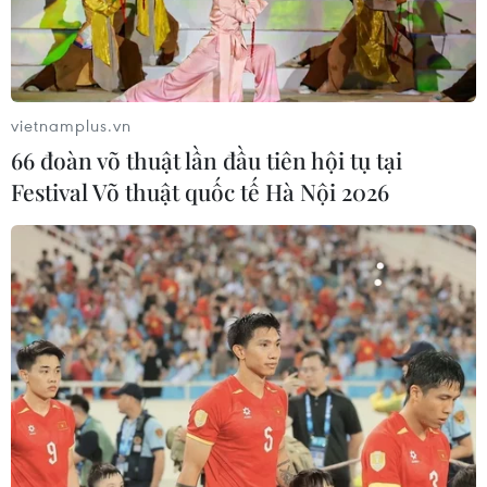
Nghệ An: Sạt lở nghiêm trọng, tỉnh lộ
543D tạm thời tê liệt
08/08/2026 07:09
vietnamplus.vn
66 đoàn võ thuật lần đầu tiên hội tụ tại
Festival Võ thuật quốc tế Hà Nội 2026
Điện Biên từng bước hình thành thị
trường tín chỉ carbon rừng
08/08/2026 06:50
Lâm Đồng: Mùa trái chín “mở lối”
cho du lịch nông nghiệp La Dạ
08/08/2026 06:43