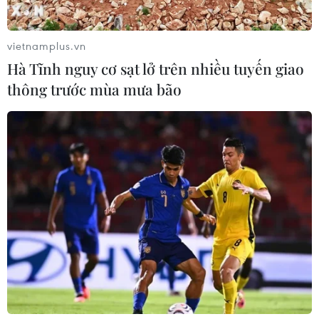
vietnamplus.vn
Hà Tĩnh nguy cơ sạt lở trên nhiều tuyến giao
thông trước mùa mưa bão
Nhiều gói thầu thi công nâng cấp cải tạo
đường sắt Bắc-Nam vượt tiến độ
14/01/2024 01:51
Hàng loạt các gói thầu của Dự án cải tạo, nâng cấp
tuyến đường sắt Bắc-Nam đã hoàn thành vượt tiến độ,
góp phần nâng tốc độ chạy tàu trong dịp Tết Nguyên