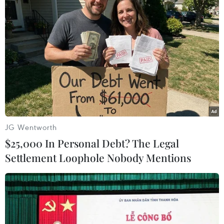
trình, dự án, đề án trọng điểm; thúc đẩy sự phát
triển kinh tế-xã hội trên địa bàn Thành phố Hồ
Chí Minh./.
Dự án không lưu ở Long
Thành và TP. Hồ Chí Minh
phấn đấu thi công vượt
tiến độ
JG Wentworth
Các chủ đầu tư và nhà thầu cam kết vượt tiến độ
$25,000 In Personal Debt? The Legal
thi công hai dự án kiểm soát không lưu tại Sân
Settlement Loophole Nobody Mentions
bay Quốc tế Long Thành và Thành phố Hồ Chí
Minh .
(TTXVN/Vietnam+)