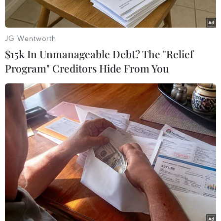
Khả năng đáp ứng nhu cầu xử lý chất thải nguy
hại của các cơ sở trên hiện cònnhiều hạn chế là
do các doanh nghiệp hoạt động trong lĩnh vực
JG Wentworth
xử lý chất thảinguy hại đang thiếu đất để lập
$15k In Unmanageable Debt? The "Relief
các bãi chôn lắp an toàn, thiếu vốn và thiếu
Program" Creditors Hide From You
đơnvị hậu cần để triển khai các dự án đầu tư
nâng cao năng lực xử lý.
Giải pháp duy nhất để xử lý chất thải cuối cùng
là phải chôn lắp an toàn. Tuynhiên, do chi phí
xây dựng một bãi chôn lấp an toàn cho chất thải
nguy hại rấtcao và cũng chưa nhận được sự
đồng thuận nên các dự án xử lý chất thải như
côngty Tùng Nguyên, công ty Đại Phúc, công ty
Việt Úc... còn nhiều khó khăn.