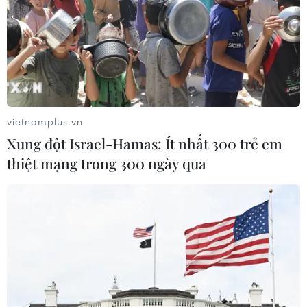
lý, bảo vệ rừng ở Nam Cát Tiên
06/08/2026 09:45
Bão Dolphin hướng vào miền Đông
Trung Quốc, cảnh báo mưa lớn trên
diện rộng
vietnamplus.vn
06/08/2026 08:36
Xung đột Israel-Hamas: Ít nhất 300 trẻ em
thiệt mạng trong 300 ngày qua
Mở 1 cửa xả đáy hồ thủy điện Hòa
Bình vào 16 giờ ngày 6/8
06/08/2026 06:28
Quảng Trị: Mùa mưa lũ cận kề,
thường trực nỗi lo bờ sông 'nuốt' đất