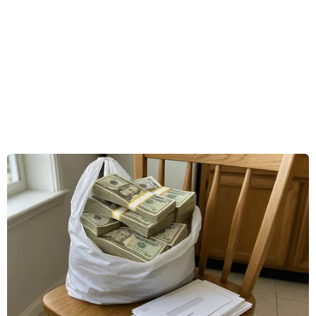
có từ150-200 tấn chất nguy hại từ các tỉnh lân
cận cũng được đưa về xử lý ở Thành phốHồ Chí
Minh.
Trong khi đó, toàn thành phố mới chỉ mới có 52
đơn vị thu gom và 7 cơ sở xử lýchất thải nguy
hại của các công ty tư nhân đảm trách với công
suất nhỏ, xử lý từ500kg đến 1 tấn chất thải/ngày,
quá ít so với nhu cầu.
Hiện nay, phần lớn các cơ sở xử lý ở thành phố
đều áp dụng các công nghệ đốt,chưng cất và hóa
rắn là chính và trong quá trình xử lý cuối cùng
cũng thải ramôi trường một chất thải không thể
xử lý được.