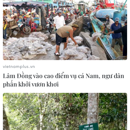
hưởng ra sao khi bão số 3 Kujira đi
vào Biển Đông?
05/08/2026 04:56
Áp thấp nhiệt đới mạnh lên thành
bão số 3, vùng ven biển không bị ảnh
hưởng
05/08/2026 01:41
vietnamplus.vn
Lâm Đồng vào cao điểm vụ cá Nam, ngư dân
Xem thêm
phấn khởi vươn khơi
CƠ QUAN CHỦ QUẢN: THÔNG TẤN XÃ VIỆT NAM