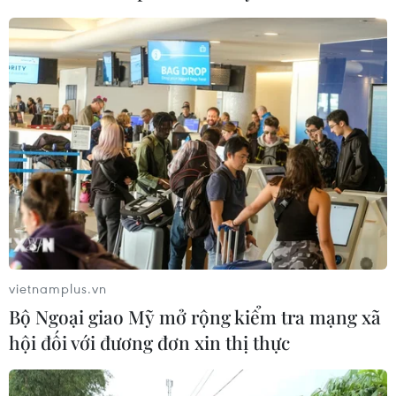
#TP.HCM
#Chất thải
#Môi trường
#Doanh nghiệp
Theo dõi VietnamPlus
vietnamplus.vn
Bộ Ngoại giao Mỹ mở rộng kiểm tra mạng xã
hội đối với đương đơn xin thị thực
TIN CÙNG CHUYÊN MỤC