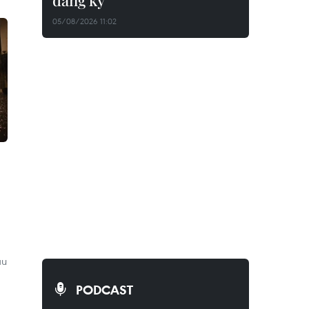
đăng ký
05/08/2026 11:02
âu
PODCAST