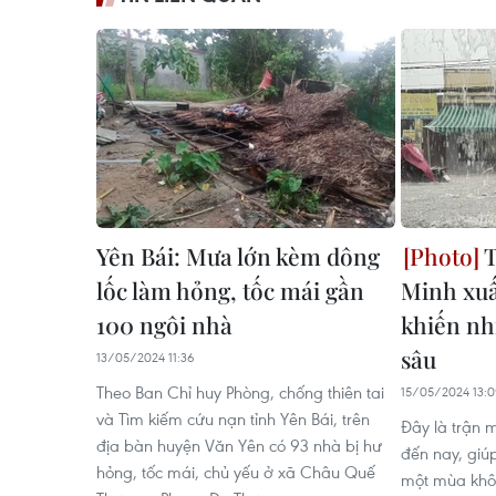
Yên Bái: Mưa lớn kèm dông
T
lốc làm hỏng, tốc mái gần
Minh xuấ
100 ngôi nhà
khiến nh
sâu
13/05/2024 11:36
Theo Ban Chỉ huy Phòng, chống thiên tai
15/05/2024 13:
và Tìm kiếm cứu nạn tỉnh Yên Bái, trên
Đây là trận 
địa bàn huyện Văn Yên có 93 nhà bị hư
đến nay, giú
hỏng, tốc mái, chủ yếu ở xã Châu Quế
một mùa khô