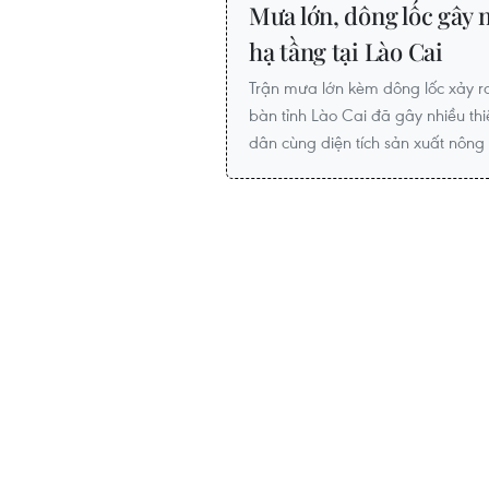
Mưa lớn, dông lốc gây n
hạ tầng tại Lào Cai
Trận mưa lớn kèm dông lốc xảy ra 
bàn tỉnh Lào Cai đã gây nhiều thi
dân cùng diện tích sản xuất nông