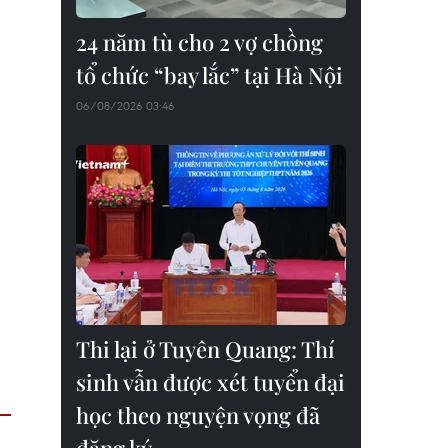
24 năm tù cho 2 vợ chồng
tổ chức “bay lắc” tại Hà Nội
06/08/2026 03:46
Thi lại ở Tuyên Quang: Thí
sinh vẫn được xét tuyển đại
học theo nguyện vọng đã