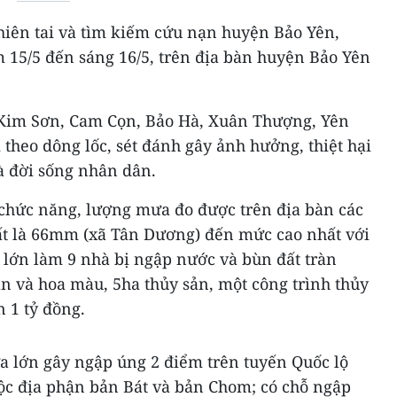
hiên tai và tìm kiếm cứu nạn huyện Bảo Yên,
êm 15/5 đến sáng 16/5, trên địa bàn huyện Bảo Yên
xã Kim Sơn, Cam Cọn, Bảo Hà, Xuân Thượng, Yên
 theo dông lốc, sét đánh gây ảnh hưởng, thiệt hại
và đời sống nhân dân.
chức năng, lượng mưa đo được trên địa bàn các
t là 66mm (xã Tân Dương) đến mức cao nhất với
lớn làm 9 nhà bị ngập nước và bùn đất tràn
uân và hoa màu, 5ha thủy sản, một công trình thủy
n 1 tỷ đồng.
ưa lớn gây ngập úng 2 điểm trên tuyến Quốc lộ
ộc địa phận bản Bát và bản Chom; có chỗ ngập