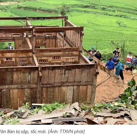
ăn Bàn bị sập, tốc mái. (Ảnh: TTXVN phát)