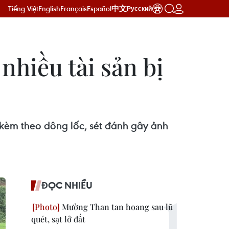
Tiếng Việt
English
Français
Español
中文
Русский
nhiều tài sản bị
kèm theo dông lốc, sét đánh gây ảnh
ĐỌC NHIỀU
Mường Than tan hoang sau lũ
quét, sạt lở đất