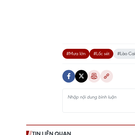
#Mưa lớn
#Lốc sét
#Lào Ca
TIN LIÊN QUAN