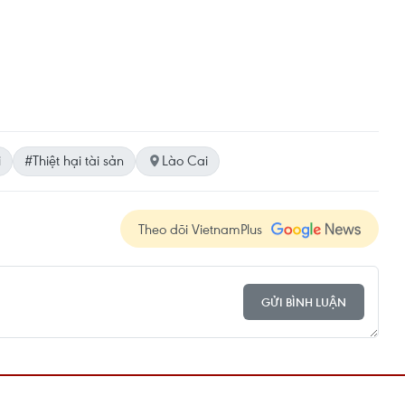
i
#Thiệt hại tài sản
Lào Cai
Theo dõi VietnamPlus
GỬI BÌNH LUẬN