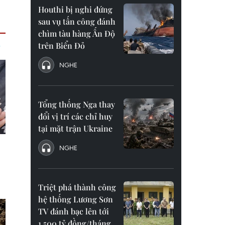
Houthi bị nghi đứng
sau vụ tấn công đánh
chìm tàu hàng Ấn Độ
trên Biển Đỏ
NGHE
Tổng thống Nga thay
đổi vị trí các chỉ huy
tại mặt trận Ukraine
NGHE
Triệt phá thành công
hệ thống Lương Sơn
TV đánh bạc lên tới
1.500 tỷ đồng/tháng