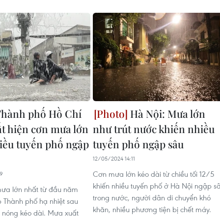
hành phố Hồ Chí
Hà Nội: Mưa lớn
t hiện cơn mưa lớn
như trút nước khiến nhiều
iều tuyến phố ngập
tuyến phố ngập sâu
12/05/2024 14:11
Cơn mưa lớn kéo dài từ chiều tối 12/5
09
khiến nhiều tuyến phố ở Hà Nội ngập s
mưa lớn nhất từ đầu năm
trong nước, người dân di chuyển khó
p Thành phố hạ nhiệt sau
khăn, nhiều phương tiện bị chết máy.
 nóng kéo dài. Mưa xuất