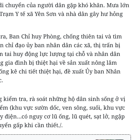
di chuyển của người dân gặp khó khăn. Mưa lớn
 Trạm Y tế xã Yên Sơn và nhà dân gây hư hỏng
ra, Ban Chỉ huy Phòng, chống thiên tai và tìm
 chỉ đạo ủy ban nhân dân các xã, thị trấn bị
ên tai huy động lực lượng tại chỗ và nhân dân
 gia đình bị thiệt hại về sản xuất nông lâm
ống kê chi tiết thiệt hại, đề xuất Ủy ban Nhân
c.
kiểm tra, rà soát những hộ dân sinh sống ở vị
hiểm (khu vực sườn dốc, ven sông, suối, khu vực
y điện…có nguy cơ lũ ống, lũ quét, sạt lở, ngập
yển gấp khi cần thiết./.