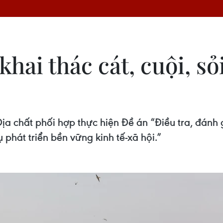
khai thác cát, cuội, s
a chất phối hợp thực hiện Đề án “Điều tra, đánh g
hát triển bền vững kinh tế-xã hội.”