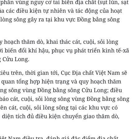
phân vùng nguy cơ tai biến địa chất (sụt lún, sạt
a các điều kiện tự nhiên và tác động của hoạt
i lòng sông gây ra tại khu vực Đồng bằng sông
 hoạch thăm dò, khai thác cát, cuội, sỏi lòng
i biến đổi khí hậu, phục vụ phát triển kinh tế-xã
g Cửu Long.
êu trên, thời gian tới, Cục Địa chất Việt Nam sẽ
n quan tổng hợp hiện trạng và quy hoạch thăm
i lòng sông vùng Đồng bằng sông Cửu Long; điều
 báo cát, cuội, sỏi lòng sông vùng Đồng bằng sông
n cát, cuội, sỏi lòng sông tại các khu vực có
 diện tích đủ điều kiện chuyển giao thăm dò,
iệt Nam điều tra, đánh giá đặc điểm địa chất