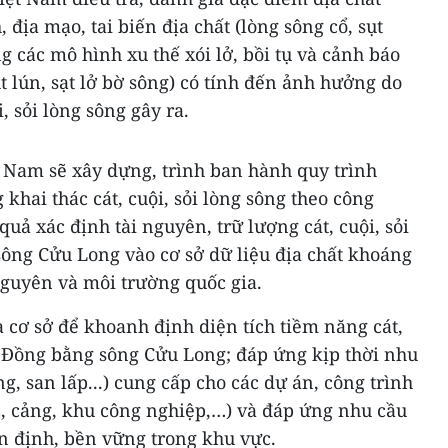
, địa mạo, tai biến địa chất (lòng sông cổ, sụt
ng các mô hình xu thế xói lở, bồi tụ và cảnh báo
ụt lún, sạt lở bờ sông) có tính đến ảnh hưởng do
, sỏi lòng sông gây ra.
t Nam sẽ xây dựng, trình ban hành quy trình
 khai thác cát, cuội, sỏi lòng sông theo công
quả xác định tài nguyên, trữ lượng cát, cuội, sỏi
ông Cửu Long vào cơ sở dữ liệu địa chất khoáng
 nguyên và môi trường quốc gia.
 cơ sở để khoanh định diện tích tiềm năng cát,
g Đồng bằng sông Cửu Long; đáp ứng kịp thời nhu
g, san lấp...) cung cấp cho các dự án, công trình
c, cảng, khu công nghiệp,…) và đáp ứng nhu cầu
n định, bền vững trong khu vực.