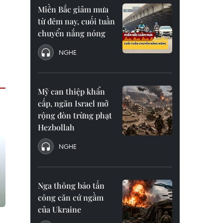
Miền Bắc giảm mưa
từ đêm nay, cuối tuần
chuyển nắng nóng
NGHE
Mỹ can thiệp khẩn
cấp, ngăn Israel mở
rộng đòn trừng phạt
Hezbollah
NGHE
Nga thông báo tấn
công căn cứ ngầm
của Ukraine