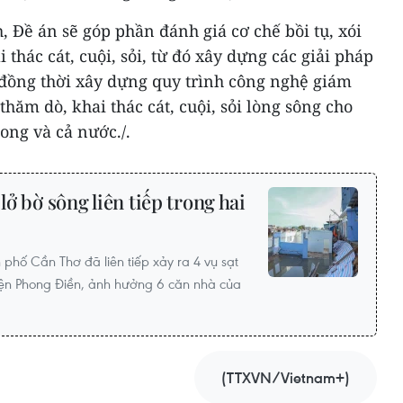
, Đề án sẽ góp phần đánh giá cơ chế bồi tụ, xói
thác cát, cuội, sỏi, từ đó xây dựng các giải pháp
 đồng thời xây dựng quy trình công nghệ giám
 thăm dò, khai thác cát, cuội, sỏi lòng sông cho
ng và cả nước./.
lở bờ sông liên tiếp trong hai
 phố Cần Thơ đã liên tiếp xảy ra 4 vụ sạt
uyện Phong Điền, ảnh hưởng 6 căn nhà của
(TTXVN/Vietnam+)