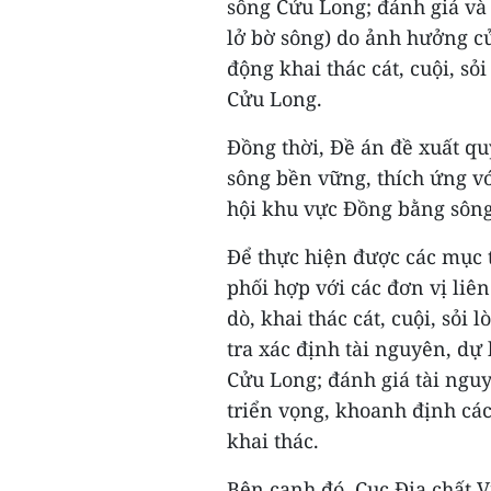
sông Cửu Long; đánh giá và 
lở bờ sông) do ảnh hưởng củ
động khai thác cát, cuội, sỏ
Cửu Long.
Đồng thời, Đề án đề xuất quy
sông bền vững, thích ứng vớ
hội khu vực Đồng bằng sôn
Để thực hiện được các mục ti
phối hợp với các đơn vị liê
dò, khai thác cát, cuội, sỏ
tra xác định tài nguyên, dự
Cửu Long; đánh giá tài nguyê
triển vọng, khoanh định các
khai thác.
Bên cạnh đó, Cục Địa chất V