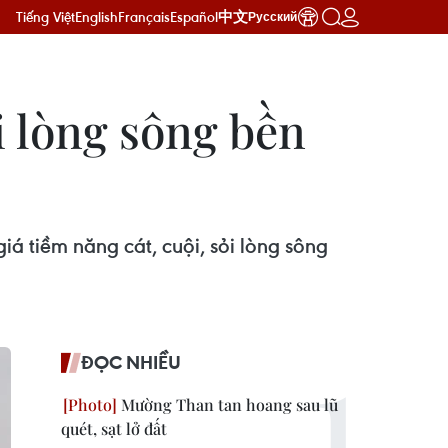
Tiếng Việt
English
Français
Español
中文
Русский
ỏi lòng sông bền
iá tiềm năng cát, cuội, sỏi lòng sông
ĐỌC NHIỀU
Mường Than tan hoang sau lũ
quét, sạt lở đất