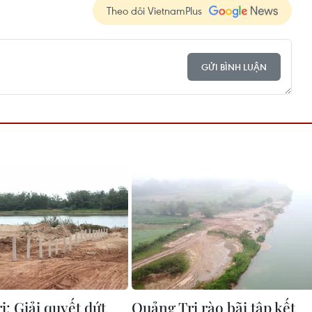
Theo dõi VietnamPlus
GỬI BÌNH LUẬN
: Giải quyết dứt
Quảng Trị rào bãi tập kết