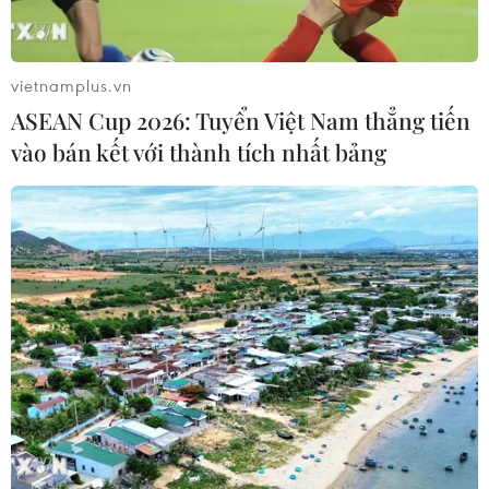
bão, lũ, thiên tai cực đoan và biến đổi
khí hậu
06/08/2026 23:00
vietnamplus.vn
ASEAN Cup 2026: Tuyển Việt Nam thẳng tiến
Mưa lớn gây ngập lụt, chia cắt nhiều
vào bán kết với thành tích nhất bảng
khu vực ở Nghệ An
06/08/2026 13:06
Đắk Lắk truy quét, xử lý tình trạng
phá rừng, lấn chiếm đất rừng
06/08/2026 12:36
Cảnh báo mưa cường độ lớn trên
100mm tại Bắc Bộ, Thanh Hóa và