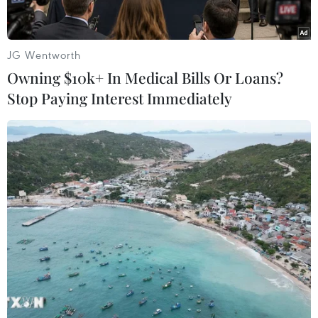
(TTXVN/Vietnam+)
JG Wentworth
Owning $10k+ In Medical Bills Or Loans?
Stop Paying Interest Immediately
#TP.HCM
#Triều cường
#Lụt bão
#Mưa lớn
Áo