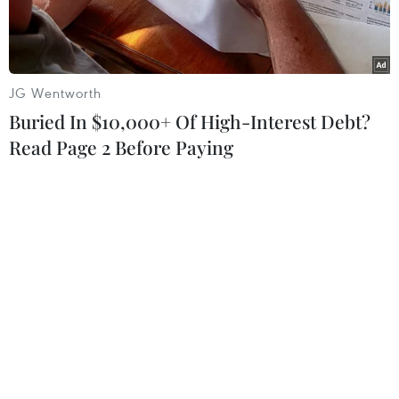
cao tại trạm Phú Antrong các ngày tới.
Vào ngày 11/10 triều cường đạt mức 1,40m và
ngày 12/10 đạt mức 1,44m, vượtmức báo động
JG Wentworth
II.
Buried In $10,000+ Of High-Interest Debt?
Read Page 2 Before Paying
Trước tình hình trên, nhằm chủ động ứng phó
với đợt triều cường đầu tháng 10,Thường trực
Ban Chỉ huy Phòng chống lụt bão và Tìm kiếm
cứu nạn Thành phố Hồ ChíMinh đã yêu cầu chủ
tịch ủy ban nhân dân các quận, huyện và sở
giao thông vậntải, Trung tâm Ðiều hành Chương
trình chống ngập nước, công an, lực lượng
thanhniên xung phong Thành phố cần triển
khai các biện pháp phòng chống, ứng phó
vớitình trạng ngập do mưa lớn, triều cường gây