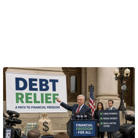
ra.
Ðặc biệt, Ủy ban Nhân dân các quận Thủ Ðức,
12, Bình Thạnh, Gò Vấp, huyệnBình Chánh, Củ
Chi và Hóc Môn tiến hành tổ chức rà soát tại các
vị trí xung yếuvào thời điểm khi mực nước triều
dâng cao từ ngày 9/10 cho đến khi hết đợt
triềucường.
Các quận chuẩn bị lực lượng, vật tư tại những vị
trí xung yếu có nguy cơ xảy ratràn, bể bờ bao để
xử lý ngay khi phát hiện sự cố hoặc có nguy cơ
xảy ra sự cố,không để xảy ra ngập úng, gây thiệt
hại cho người dân./.