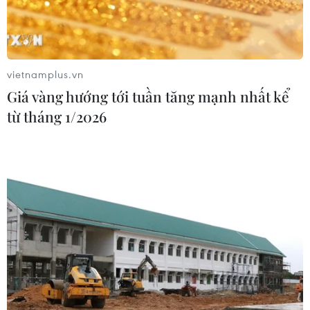
vietnamplus.vn
Giá vàng hướng tới tuần tăng mạnh nhất kể
từ tháng 1/2026
TIN CÙNG CHUYÊN MỤC
Bế mạc Hội thi lực lượng tham gia
bảo vệ an ninh, trật tự ở cơ sở giỏi
toàn quốc
07/08/2026 15:57
7 học sinh đội tuyển Việt Nam đoạt
huy chương tại Olympic AI quốc tế
07/08/2026 15:27