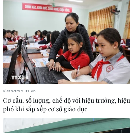
cho người có công với cách mạng và gia đình
chính sách trên địa bàn.
Nguồn quỹ được sử dụng để xây dựng mới, sửa
chữa 70 căn nhà tình nghĩa với tổng trị giá 4,58
tỷ đồng; tặng 23 sổ tiết kiệm với tổng số tiền 420
triệu đồng./.
(TTXVN/Vietnam+)
vietnamplus.vn
Cơ cấu, số lượng, chế độ với hiệu trưởng, hiệu
phó khi sắp xếp cơ sở giáo dục