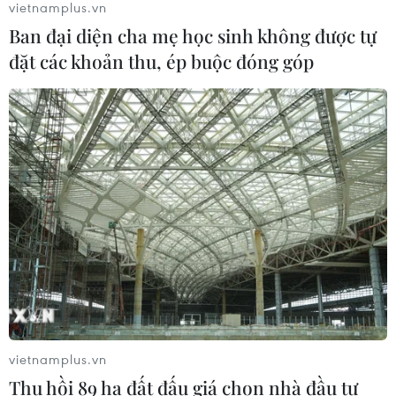
vietnamplus.vn
Ban đại diện cha mẹ học sinh không được tự
Khởi tố, truy nã 3 đối tượng hoạt
đặt các khoản thu, ép buộc đóng góp
động nhằm lật đổ chính quyền nhân
dân
07/08/2026 13:51
Bộ đội biên phòng Hà Tĩnh cứu nạn
thành công ngư dân gặp tai nạn trên
biển
07/08/2026 13:38
Nứt núi, Thanh Hóa sơ tán khẩn cấp
nhiều hộ dân
vietnamplus.vn
07/08/2026 13:17
Thu hồi 89 ha đất đấu giá chọn nhà đầu tư