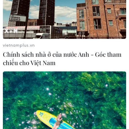
lãnh đạo các đoàn thể, chính quyền tại Quảng Ngãi và
Hải Phòng đã tổ chức các hoạt động ý nghĩa để tri ân
những người đã hy sinh vì đất nước.
vietnamplus.vn
Chính sách nhà ở của nước Anh - Góc tham
chiếu cho Việt Nam
Thăm hỏi các gia đình thương binh, liệt sỹ