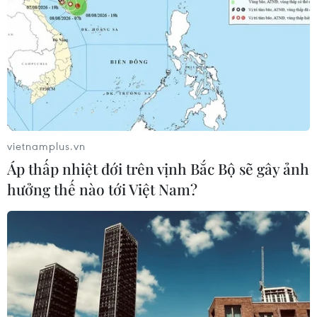
TIN LIÊN QUAN
vietnamplus.vn
Áp thấp nhiệt đới trên vịnh Bắc Bộ sẽ gây ảnh
hưởng thế nào tới Việt Nam?
Những việc làm ý nghĩa tri ân các anh
hùng thương binh, liệt sỹ
26/07/2023 00:26
Nhân dịp kỷ niệm 76 năm Ngày Thương binh-Liệt sỹ,