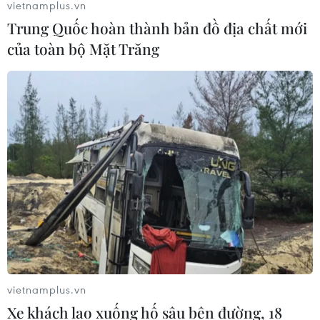
vietnamplus.vn
Trung Quốc hoàn thành bản đồ địa chất mới
của toàn bộ Mặt Trăng
Tháng Bảy về thăm “Nghĩa trang Trường
Sơn” ở biên giới Tây Nam
26/07/2023 07:55
Dốc Bà Đắc năm xưa là chiến trường vô cùng ác liệt và
giờ đây Dốc Bà Đắc chính là nơi trở về của hàng ngàn
Liệt sỹ - các anh, các chị nằm kề bên nhau dưới lòng
đất mẹ như thuở ở chiến trường.
vietnamplus.vn
Xe khách lao xuống hố sâu bên đường, 18