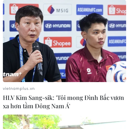
vietnamplus.vn
HLV Kim Sang-sik: 'Tôi mong Đình Bắc vươn
xa hơn tầm Đông Nam Á'