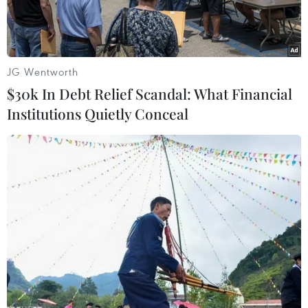
JG Wentworth
$30k In Debt Relief Scandal: What Financial
Institutions Quietly Conceal
Sáng 26/7, tại Hà Nội, nguyên Chủ tịch nước Nguyễn Xuân
Phúc đến dâng hương tưởng niệm liệt sỹ, bác sỹ Đặng Thùy
Trâm và thăm hỏi, động viên vụ Doãn Ngọc Trâm, mẹ liệt sỹ
Đặng Thùy Trâm. (Ảnh: TTXVN phát).