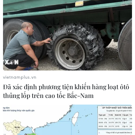
#Đặng Thùy Trâm
#Thương binh
#Gia đình liệt sỹ
#Người có công với cách mạng
#Trợ cấp
TP. Cần Thơ
TP. Hà Nội
Quảng Ninh
vietnamplus.vn
Đã xác định phương tiện khiến hàng loạt ôtô
Theo dõi VietnamPlus
thủng lốp trên cao tốc Bắc-Nam