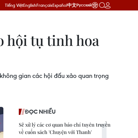
Tiếng Việt
English
Français
Español
中文
Русский
 hội tụ tinh hoa
 không gian các hội đấu xảo quan trọng
ĐỌC NHIỀU
Sẽ xử lý các cơ quan báo chí tuyên truyền
về cuốn sách 'Chuyện với Thanh'