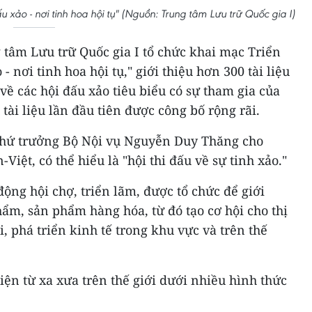
xảo - nơi tinh hoa hội tụ" (Nguồn: Trung tâm Lưu trữ Quốc gia I)
g tâm Lưu trữ Quốc gia I tổ chức khai mạc Triển
 - nơi tinh hoa hội tụ," giới thiệu hơn 300 tài liệu
về các hội đấu xảo tiêu biểu có sự tham gia của
tài liệu lần đầu tiên được công bố rộng rãi.
 Thứ trưởng Bộ Nội vụ Nguyễn Duy Thăng cho
-Việt, có thể hiểu là "hội thi đấu về sự tinh xảo."
động hội chợ, triển lãm, được tổ chức để giới
hẩm, sản phẩm hàng hóa, từ đó tạo cơ hội cho thị
, phá triển kinh tế trong khu vực và trên thế
iện từ xa xưa trên thế giới dưới nhiều hình thức