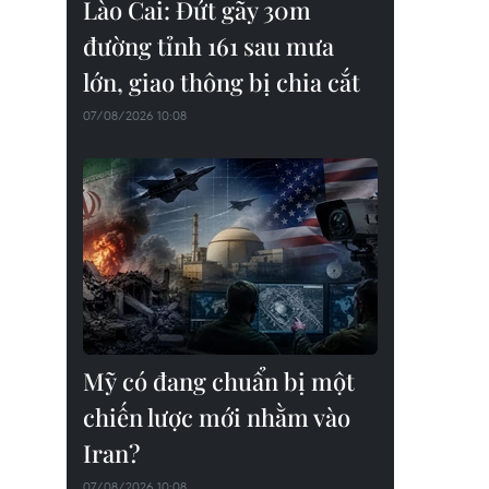
Lào Cai: Đứt gãy 30m
đường tỉnh 161 sau mưa
lớn, giao thông bị chia cắt
07/08/2026 10:08
Mỹ có đang chuẩn bị một
chiến lược mới nhằm vào
Iran?
07/08/2026 10:08