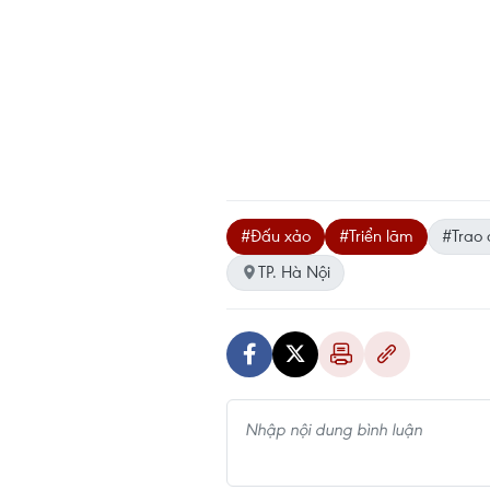
#Đấu xảo
#Triển lãm
#Trao 
TP. Hà Nội