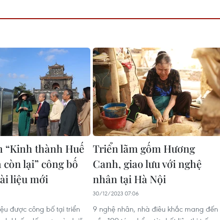
m “Kinh thành Huế
Triển lãm gốm Hương
 còn lại” công bố
Canh, giao lưu với nghệ
ài liệu mới
nhân tại Hà Nội
6
30/12/2023 07:06
iệu được công bố tại triển
9 nghệ nhân, nhà điêu khắc mang đến