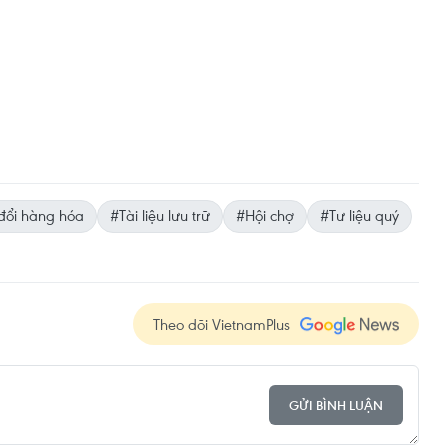
đổi hàng hóa
#Tài liệu lưu trữ
#Hội chợ
#Tư liệu quý
Theo dõi VietnamPlus
GỬI BÌNH LUẬN