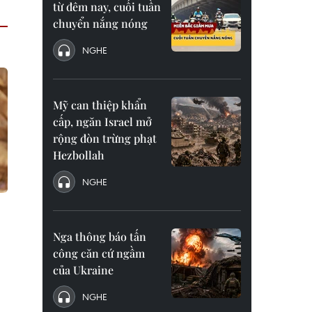
từ đêm nay, cuối tuần
chuyển nắng nóng
NGHE
Mỹ can thiệp khẩn
cấp, ngăn Israel mở
rộng đòn trừng phạt
Hezbollah
NGHE
Nga thông báo tấn
công căn cứ ngầm
của Ukraine
NGHE