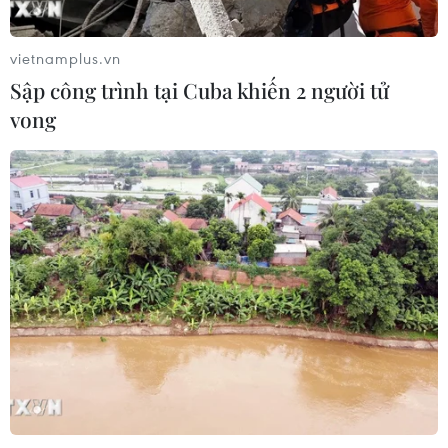
vietnamplus.vn
Sập công trình tại Cuba khiến 2 người tử
CƠ QUAN CHỦ QUẢN: THÔNG TẤN XÃ VIỆT NAM
vong
Tổng Biên tập: TRẦN TIẾN DUẨN
Phó Tổng Biên tập: NGUYỄN THỊ TÁM, KHÚC THANH
THỦY
Sở hữu trí tuệ
Quy định sử dụng
RSS
Hỗ trợ
Ngôn ngữ
TTXVN
Dịch vụ tin
Quảng cáo
Liên hệ