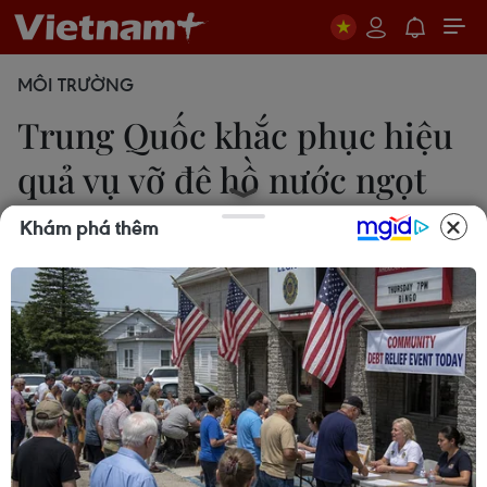
MÔI TRƯỜNG
Trung Quốc khắc phục hiệu
quả vụ vỡ đê hồ nước ngọt
lớn thứ hai cả nước
Khám phá thêm
Phan An
09/07/2024 10:01
Ngày 9/7, giới chức địa phương cho biết vụ vỡ đê
của hồ nước ngọt lớn thứ hai ở nước này đã được
xử lý thành công vào cuối ngày hôm trước và
đang tiến hành tiêu thoát nước ở các vùng đất