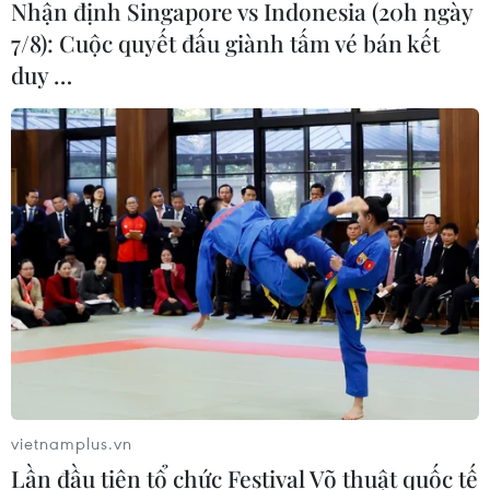
Nhận định Singapore vs Indonesia (20h ngày
07/08/2026 09:10
7/8): Cuộc quyết đấu giành tấm vé bán kết
duy …
Từ ngày 9/8, cảnh báo nắng nóng
diện rộng ở khu vực Bắc Bộ và Trung
Bộ
07/08/2026 08:58
Từ Quảng Ninh đến Quảng Trị chủ
động ứng phó với áp thấp nhiệt đới
07/08/2026 08:21
Hạn hán nghiêm trọng đe dọa "huyết
mạch" kinh tế châu Âu
vietnamplus.vn
07/08/2026 07:58
Lần đầu tiên tổ chức Festival Võ thuật quốc tế