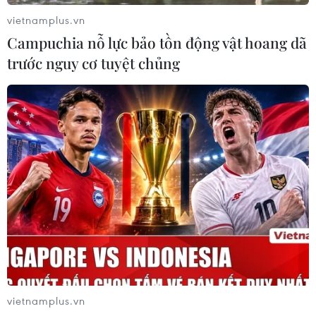
07/08/2026 11:24
vietnamplus.vn
Campuchia nỗ lực bảo tồn động vật hoang dã
trước nguy cơ tuyệt chủng
Indonesia nỗ lực khống chế cháy
rừng tại Vườn Quốc gia Núi Bromo
07/08/2026 10:56
Thụy Sĩ khó đạt mục tiêu giảm phát
thải khí nhà kính vào năm 2030
07/08/2026 09:42
Bão Dolphin càn quét các đảo miền
Nam Nhật Bản, sân bay Okinawa
vietnamplus.vn
phải đóng cửa