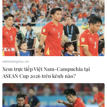
Lào Cai khẩn trương tìm kiếm 2
người mất tích do mưa lũ
07/08/2026 03:04
Khẩn trương phân luồng giao thông
sau vụ sạt lở trên tuyến ĐT161 ở Lào
Cai
07/08/2026 02:37
vietnamplus.vn
Xem trực tiếp Việt Nam-Campuchia tại
Thời tiết ngày 7/8: Bắc Bộ và Bắc
ASEAN Cup 2026 trên kênh nào?
Trung Bộ giảm mưa về đêm, cục bộ
có mưa to
06/08/2026 23:15