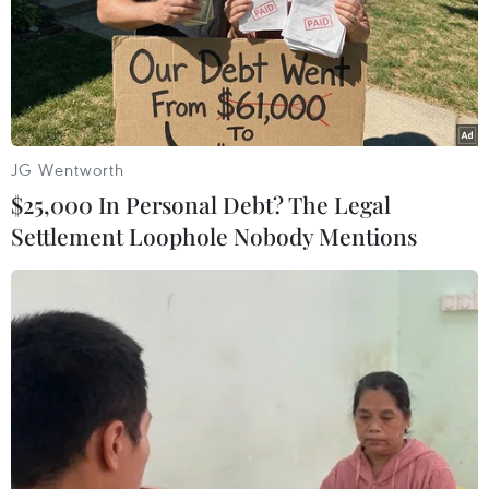
thành phố Nhạc Dương, đã phải lao cả xe tải chở cát
xuống nước để gia cố bờ kè.
JG Wentworth
$25,000 In Personal Debt? The Legal
Settlement Loophole Nobody Mentions
Trung Quốc chạy đua với thời gian để cứu