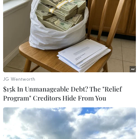
#vỡ đê
#hồ Động Đình
#hồ nước ngọt
#lũ lụt
#Trung Quốc
Trung Quốc
JG Wentworth
Theo dõi VietnamPlus
$15k In Unmanageable Debt? The "Relief
Program" Creditors Hide From You
TIN LIÊN QUAN