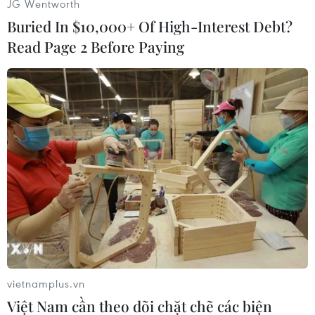
JG Wentworth
Quốc ở tỉnh Hồ Nam, sau khi đê hồ này bị vỡ
Buried In $10,000+ Of High-Interest Debt?
chiều 5/7 vừa qua.
Read Page 2 Before Paying
Bờ kè dài 14,3km, được coi là "tuyến phòng thủ
thứ hai," nằm cách đê bị vỡ khoảng 2km. Thanh
tra địa phương cho biết đây là một nhiệm vụ
khó khăn vì bờ kè không vững chắc bằng con
đê và chưa được sử dụng để chặn nước kể từ
năm 1996.
Theo công ty kỹ thuật của Tập đoàn Anneng
Trung Quốc, việc gia cố bờ kè dự kiến mất 4
ngày.
Cùng ngày 9/7, Bộ Tài chính Trung Quốc cho biết
nước này đã phân bổ thêm 848 triệu nhân dân
vietnamplus.vn
tệ (khoảng 118,9 triệu USD) cho hoạt động cứu
Việt Nam cần theo dõi chặt chẽ các biện
trợ lũ lụt tại các địa phương.