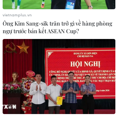
vietnamplus.vn
Trung Quốc: Mưa lũ đe dọa bờ kè sau vụ
Ông Kim Sang-sik trăn trở gì về hàng phòng
vỡ đê bao hồ Động Đình
ngự trước bán kết ASEAN Cup?
08/07/2024 06:35
Theo Sở Tài nguyên nước của tỉnh Hồ Nam, hơn 300
cảnh sát và lính cứu hỏa đang làm việc tại hiện trường
nhằm ngăn chặn hiện tượng xói mòn bờ kè tại huyện
Hoa Dung.