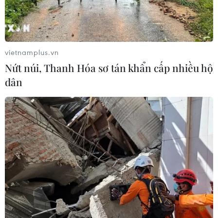
diện rộng
06/08/2026 08:36
vietnamplus.vn
Mở 1 cửa xả đáy hồ thủy điện Hòa
Nứt núi, Thanh Hóa sơ tán khẩn cấp nhiều hộ
Bình vào 16 giờ ngày 6/8
dân
06/08/2026 06:28
Quảng Trị: Mùa mưa lũ cận kề,
thường trực nỗi lo bờ sông 'nuốt' đất
06/08/2026 05:14
Xem thêm