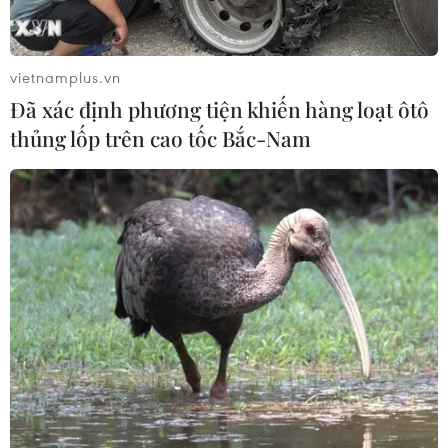
gây ảnh hưởng thế nào tới Việt Nam?
07/08/2026 14:38
vietnamplus.vn
Đã xác định phương tiện khiến hàng loạt ôtô
Nứt núi, Thanh Hóa sơ tán khẩn cấp
thủng lốp trên cao tốc Bắc-Nam
nhiều hộ dân
07/08/2026 13:17
Cảnh báo lũ trên lưu vực sông Thao
tại trạm Yên Bái
07/08/2026 11:51
Gỡ khó khăn triển khai dự án trọng
điểm quốc gia hồ Ka Pét