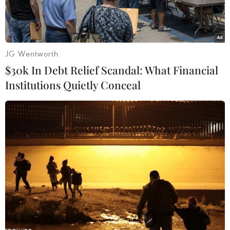
ngập úng.
JG Wentworth
$30k In Debt Relief Scandal: What Financial
Institutions Quietly Conceal
Lực lượng cứu hộ làm việc tại hiện trường vụ vỡ đê hồ Động
Đình ở tỉnh Hồ Nam, miền Trung Trung Quốc ngày 6/7 vừa qua.
(Ảnh: THX/TTXVN)
Các biện pháp ứng phó khẩn cấp của Trung