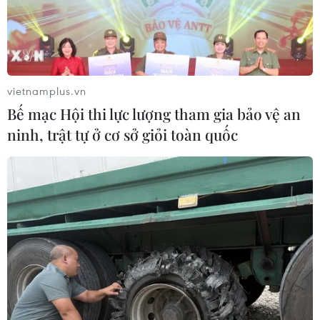
TIN CÙNG CHUYÊN MỤC
vietnamplus.vn
Áp thấp nhiệt đới đổi hướng trên
Bế mạc Hội thi lực lượng tham gia bảo vệ an
vùng biển phía Đông khu vực vịnh
ninh, trật tự ở cơ sở giỏi toàn quốc
Bắc Bộ
07/08/2026 23:29
Campuchia nỗ lực bảo tồn động vật
hoang dã trước nguy cơ tuyệt chủng
07/08/2026 22:45
Áp thấp nhiệt đới trên vịnh Bắc Bộ sẽ