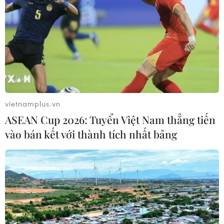
Kế hoạch hành động phòng, chống
bão, lũ, thiên tai cực đoan và biến đổi
khí hậu
06/08/2026 23:00
Mưa lớn gây ngập lụt, chia cắt nhiều
khu vực ở Nghệ An
vietnamplus.vn
06/08/2026 13:06
ASEAN Cup 2026: Tuyển Việt Nam thẳng tiến
vào bán kết với thành tích nhất bảng
Đắk Lắk truy quét, xử lý tình trạng
phá rừng, lấn chiếm đất rừng
06/08/2026 12:36
Cảnh báo mưa cường độ lớn trên