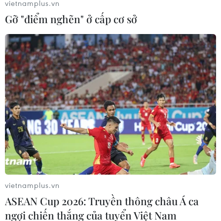
vietnamplus.vn
Gỡ "điểm nghẽn" ở cấp cơ sở
vietnamplus.vn
ASEAN Cup 2026: Truyền thông châu Á ca
ngợi chiến thắng của tuyển Việt Nam