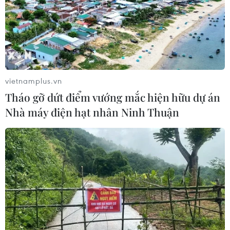
100mm tại Bắc Bộ, Thanh Hóa và
Nghệ An
06/08/2026 10:23
Mưa lớn kéo dài gây nhiều thiệt hại
vietnamplus.vn
về nhà ở, giao thông tại tỉnh Sơn La
Tháo gỡ dứt điểm vướng mắc hiện hữu dự án
06/08/2026 09:48
Nhà máy điện hạt nhân Ninh Thuận
Bất cập việc ngừng giao khoán quản
lý, bảo vệ rừng ở Nam Cát Tiên
06/08/2026 09:45
Bão Dolphin hướng vào miền Đông
Trung Quốc, cảnh báo mưa lớn trên