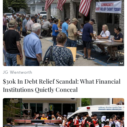
JG Wentworth
$30k In Debt Relief Scandal: What Financial
Institutions Quietly Conceal
#chạy án
#vận chuyển trái phép
#lệnh truy nã
#đơn tố giác
TP. Hà Nội