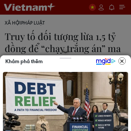
XÃ HỘI
PHÁP LUẬT
Truy tố đối tượng lừa 1,5 tỷ
đồng để “chạy trắng án” ma
túy
Khám phá thêm
Kim Anh
28/02/2021 07:22
Sau khi Phạm Anh Tuấn bắt giữ về hành vi vận
chuyển trái phép chất ma túy, bố đẻ Tuấn đã nhờ
Nguyễn Thị Hồng “chạy” cho Tuấn được tại ngoại
và không bị xử lý hình sự.