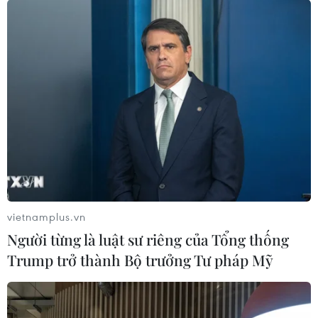
đảo chiếm đoạt tài sản
25/12/2020 10:41
Đối tượng Nguyễn Văn Song giả danh cán bộ thuộc
Phòng Cảnh sát Hình sự, Công an tỉnh Bắc Giang, tự
giới thiệu có thể xin chuyển công tác, "chạy án" để lừa
đảo chiếm đoạt tài sản của người dân.
vietnamplus.vn
Người từng là luật sư riêng của Tổng thống
Trump trở thành Bộ trưởng Tư pháp Mỹ