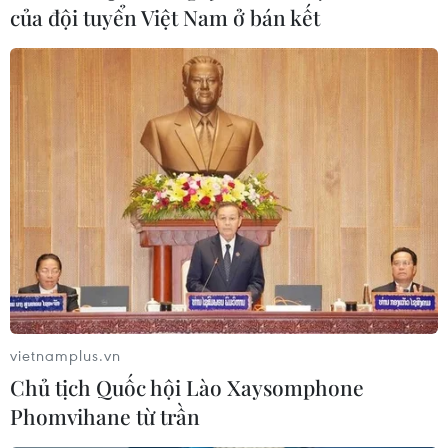
của đội tuyển Việt Nam ở bán kết
Dương cho biết Công an thị xã Bến Cát đã bắt giữ đối
tượng và phá nhanh vụ giả danh người của Bộ Công
an để tống tiền người vi phạm pháp luật.
vietnamplus.vn
Chủ tịch Quốc hội Lào Xaysomphone
Phomvihane từ trần
Bắt giữ đối tượng giả danh công an để lừa