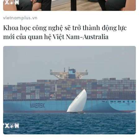
vietnamplus.vn
Khoa học công nghệ sẽ trở thành động lực
mới của quan hệ Việt Nam-Australia
Hà Tĩnh: Khởi tố, bắt tạm giam đối tượng
lừa đảo chiếm đoạt tài sản
30/09/2020 04:35
Công an tỉnh Hà Tĩnh vừa ra quyết định khởi tố vụ án, bị
can và ra lệnh bắt tạm giam 4 tháng với Phạm Văn
Dũng về tội "Lừa đảo chiếm đoạt tài sản" quy định tại
Điều 174 Bộ luật Hình sự năm 2015.