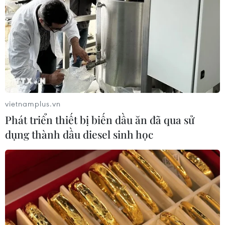
Triệt phá đường dây buôn bán trái phép
ma túy từ Lào về Việt Nam
vietnamplus.vn
20/12/2016 05:14
Phát triển thiết bị biến dầu ăn đã qua sử
PC47 Công an Thành phố Hồ Chí Minh cho biết vừa
dụng thành dầu diesel sinh học
triệt phá thành công một đường dây buôn bán trái
phép ma túy từ Lào về Việt Nam, khởi tố 3 đối tượng
và thu giữ gần 2kg heroin.