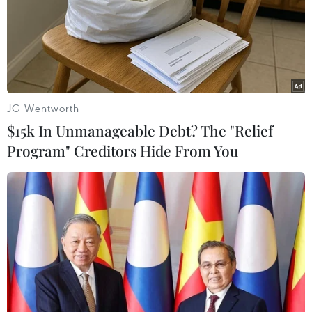
Methamphetamine, 20.600 viên hồng phiến
(tương đương 1.948,41 gam)…/.
(TTXVN/Vietnam+)
JG Wentworth
$15k In Unmanageable Debt? The "Relief
Program" Creditors Hide From You