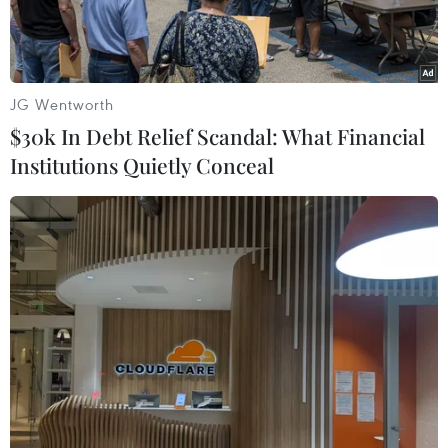
JG Wentworth
$30k In Debt Relief Scandal: What Financial
Institutions Quietly Conceal
(Ảnh chỉ có tính minh họa: Lê Hữu Quyết/TTXVN)
Từ ngày 20-22/12, Tòa án nhân dân thành phố
Hà Nội đã mở phiên tòa xét xử sơ thẩm 18 bị cáo
trong đường dây mua bán trái phép chất ma túy