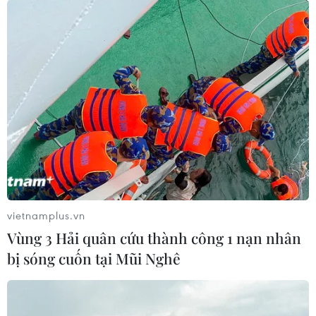
an phòng chống tội phạm
30/11/2016 13:20
Ủy ban Nhân dân tỉnh Bình Dương đã tổ chức bàn giao
100 xe môtô Honda Winner 150cc cho lực lượng công an
phòng chống tội phạm của tỉnh.
vietnamplus.vn
Vùng 3 Hải quân cứu thành công 1 nạn nhân
bị sóng cuốn tại Mũi Nghê