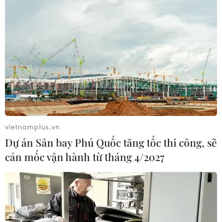
Triệt phá đường dây ma túy lớn từ
Campuchia về Việt Nam tiêu thụ
05/12/2016 03:12
Công an Thành phố Hồ Chí Minh vừa triệt phá thành
công một đường dây ma túy lớn từ Campuchia đem về
Việt Nam tiêu thụ do Nguyễn Duy Thạch Thảo điều
hành.
vietnamplus.vn
Dự án Sân bay Phú Quốc tăng tốc thi công, sẽ
cán mốc vận hành từ tháng 4/2027