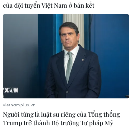
giấu tinh vi trong một đôi dép, gồm 1.650 viên ma túy
của đội tuyển Việt Nam ở bán kết
tổng hợp và một lượng lớn ma túy đá, thuốc lắc, thuốc
khay với tổng trọng lượng 548,8 gam.
vietnamplus.vn
Người từng là luật sư riêng của Tổng thống
Trump trở thành Bộ trưởng Tư pháp Mỹ
Bình Dương trang bị 100 môtô cho công