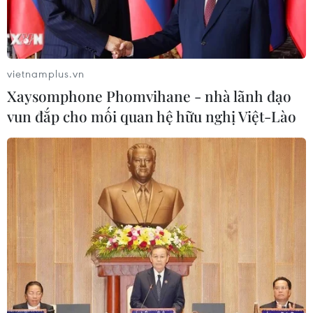
#Máy tính
#Hà Nội
#Ma túy tổng hợp
#Tử hình
#Nguyễn Tiến Dũng
#Methamphetamine
#Hồng phiến
TP. Hà Nội
vietnamplus.vn
Xaysomphone Phomvihane - nhà lãnh đạo
vun đắp cho mối quan hệ hữu nghị Việt-Lào
Theo dõi VietnamPlus
TIN LIÊN QUAN