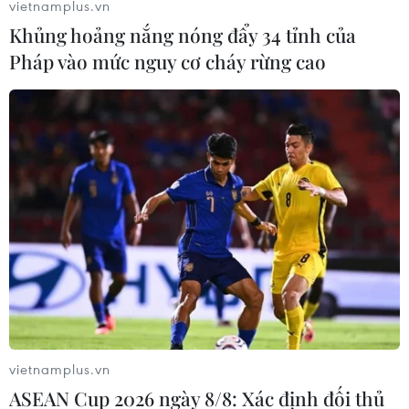
vietnamplus.vn
Khủng hoảng nắng nóng đẩy 34 tỉnh của
Pháp vào mức nguy cơ cháy rừng cao
Phát hiện 1.650 viên ma túy tổng hợp cất
giấu trong một đôi dép
28/11/2016 10:46
vietnamplus.vn
Số ma túy mà một đôi nam nữ vận chuyển được cất
ASEAN Cup 2026 ngày 8/8: Xác định đối thủ