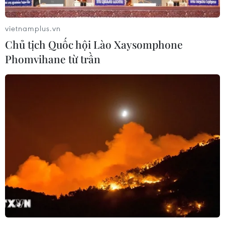
vietnamplus.vn
Chủ tịch Quốc hội Lào Xaysomphone
Phomvihane từ trần
Thủ đoạn đưa ma túy từ Campuchia về
Việt Nam ngày càng tinh vi
22/11/2016 07:02
Thời gian gần đây, một số vụ buôn bán cocain và ma
túy đá từ Campuchia về Việt Nam bằng thủ đoạn gửi
qua bưu kiện chuyển phát nhanh được gói bọc bằng
vật liệu chống soi chiếu, đã bị phát hiện.