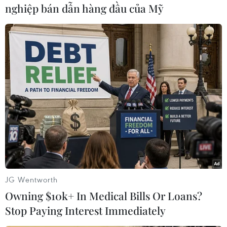
nghiệp bán dẫn hàng đầu của Mỹ
#Kiev
#Ukraine
#Người biểu tình
#Bạo động
#Phe đối lập
Ukraine
Theo dõi VietnamPlus
Tình hình Ukraine
JG Wentworth
Mỹ chưa đồng ý để Ukraine sản xuất tên lửa
Owning $10k+ In Medical Bills Or Loans?
Patriot
Stop Paying Interest Immediately
Ukraine có Tổng tư lệnh Các Lực lượng Vũ
trang mới