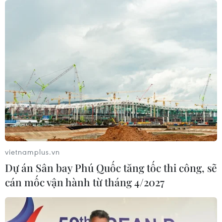
toàn phần từ độ cao 9.000 m
04/08/2026 13:23
Tàu chở hàng của Thổ Nhĩ Kỳ bị tấn
công trên Biển Đen
04/08/2026 05:54
Vì sao Google khiến Mỹ và
EU đối đầu về chủ quyền số?
vietnamplus.vn
04/08/2026 04:13
Dự án Sân bay Phú Quốc tăng tốc thi công, sẽ
cán mốc vận hành từ tháng 4/2027
Máy bay chở khách nội địa đầu tiên
của Nga hoàn tất chuyến bay thử