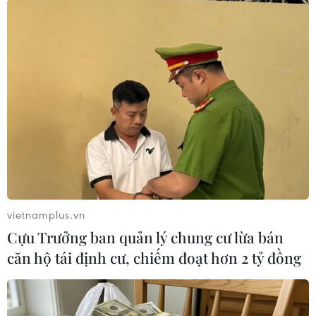
Tổng thống Ukraine chỉ định quyền Bộ trưởng
Quốc phòng
Nhiều vụ nổ làm rung chuyển thủ đô của
Ukraine
Bộ trưởng Quốc phòng Ukraine xác nhận từ
chức
vietnamplus.vn
Cựu Trưởng ban quản lý chung cư lừa bán
căn hộ tái định cư, chiếm đoạt hơn 2 tỷ đồng
TIN LIÊN QUAN