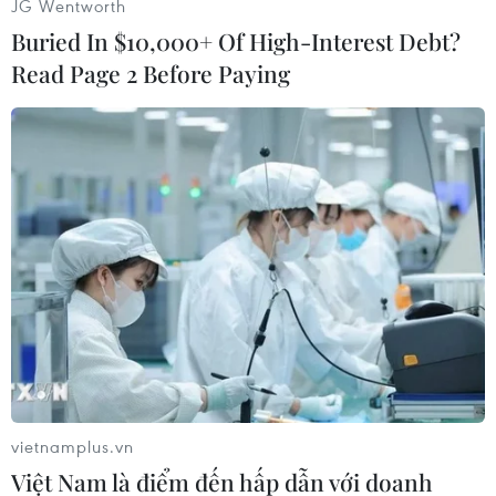
JG Wentworth
Ngày 5/1, hơn 10.000 người đã tụ tập tại quảng
Buried In $10,000+ Of High-Interest Debt?
trường Độc lập ở trung tâm thủ đô Kiev, để tham
Read Page 2 Before Paying
gia hoạt động biểu tình quy mô lớn đầu tiên của
phe đối lập trong Năm mới 2014./.
(TTXVN)
vietnamplus.vn
Việt Nam là điểm đến hấp dẫn với doanh