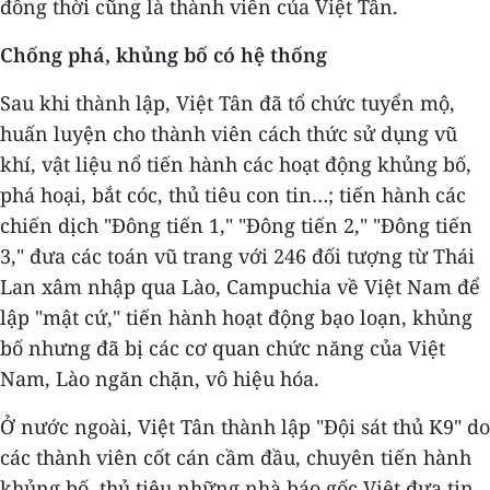
đồng thời cũng là thành viên của Việt Tân.
Chống phá, khủng bố có hệ thống
Sau khi thành lập, Việt Tân đã tổ chức tuyển mộ,
huấn luyện cho thành viên cách thức sử dụng vũ
khí, vật liệu nổ tiến hành các hoạt động khủng bố,
phá hoại, bắt cóc, thủ tiêu con tin…; tiến hành các
chiến dịch "Đông tiến 1," "Đông tiến 2," "Đông tiến
3," đưa các toán vũ trang với 246 đối tượng từ Thái
Lan xâm nhập qua Lào, Campuchia về Việt Nam để
lập "mật cứ," tiến hành hoạt động bạo loạn, khủng
bố nhưng đã bị các cơ quan chức năng của Việt
Nam, Lào ngăn chặn, vô hiệu hóa.
Ở nước ngoài, Việt Tân thành lập "Đội sát thủ K9" do
các thành viên cốt cán cầm đầu, chuyên tiến hành
khủng bố, thủ tiêu những nhà báo gốc Việt đưa tin