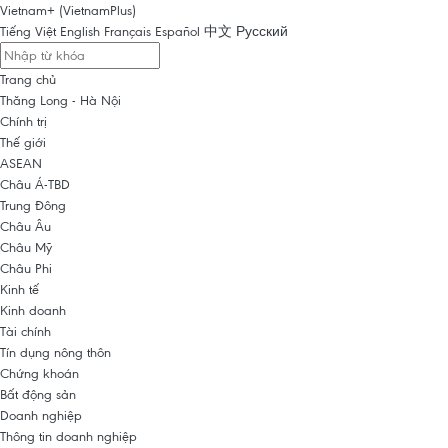
Vietnam+ (VietnamPlus)
Tiếng Việt
English
Français
Español
中文
Русский
Trang chủ
Thăng Long - Hà Nội
Chính trị
Thế giới
ASEAN
Châu Á-TBD
Trung Đông
Châu Âu
Châu Mỹ
Châu Phi
Kinh tế
Kinh doanh
Tài chính
Tín dụng nông thôn
Chứng khoán
Bất động sản
Doanh nghiệp
Thông tin doanh nghiệp