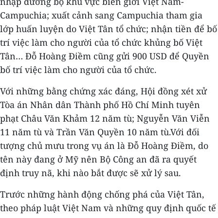
nhập đường bộ khu vực biên giới Việt Nam-
Campuchia; xuất cảnh sang Campuchia tham gia
lớp huấn luyện do Việt Tân tổ chức; nhận tiền để bố
trí việc làm cho người của tổ chức khủng bố Việt
Tân… Đỗ Hoàng Điềm cũng gửi 900 USD để Quyền
bố trí việc làm cho người của tổ chức.
Với những bằng chứng xác đáng, Hội đồng xét xử
Tòa án Nhân dân Thành phố Hồ Chí Minh tuyên
phạt Châu Văn Khảm 12 năm tù; Nguyễn Văn Viễn
11 năm tù và Trần Văn Quyền 10 năm tù.Với đối
tượng chủ mưu trong vụ án là Đỗ Hoàng Điềm, do
tên này đang ở Mỹ nên Bộ Công an đã ra quyết
định truy nã, khi nào bắt được sẽ xử lý sau.
Trước những hành động chống phá của Việt Tân,
theo pháp luật Việt Nam và những quy định quốc tế