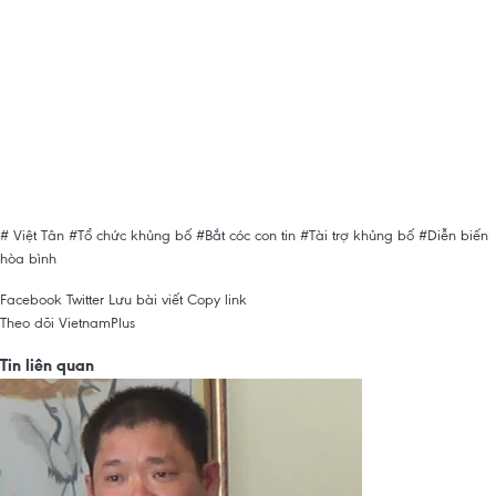
# Việt Tân
#Tổ chức khủng bố
#Bắt cóc con tin
#Tài trợ khủng bố
#Diễn biến
hòa bình
Facebook
Twitter
Lưu bài viết
Copy link
Theo dõi VietnamPlus
Tin liên quan