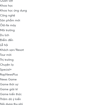
Quần vợt
Khoa học
Khoa học ứng dụng
Công nghệ
Sản phẩm mới
Ôtô-Xe máy
Môi trường
Du lịch
Điểm đến
Lễ hội
Khách sạn/Resort
Tour mới
Thị trường
Chuyện lạ
Special+
RapNewsPlus
News Game
Game thời sự
Game giải trí
Game kiến thức
Thăm dò ý kiến
Nội dung thu phí